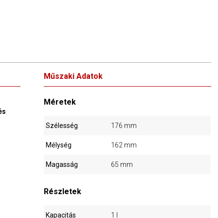
Műszaki Adatok
Méretek
és
Szélesség
176 mm
Mélység
162 mm
Magasság
65 mm
Részletek
Kapacitás
1 l