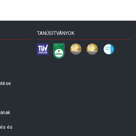
TANÚSÍTVÁNYOK
e
ntése
zának
zés és