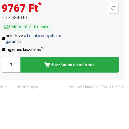
*
9767 Ft
RRP
6840 Ft
Raktáron!
:
2
-
5
napok
beleértve a
Legalacsonyabb ár
garancia
**
Ingyenes kiszállítás
Hozzáadás a kosárhoz
Nyomtassa ki
Megosztás
* nettó ár | bruttó ár áfával:
11 623 Ft