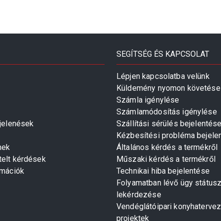
SEGÍTSÉG ÉS KAPCSOLAT
Lépjen kapcsolatba velünk
Küldemény nyomon követése
Számla igénylése
Számlamódosítás igénylése
gjelenések
Szállítási sérülés bejelentés
Kézbesítési probléma bejele
mek
Általános kérdés a termékről
telt kérdések
Műszaki kérdés a termékről
rmációk
Technikai hiba bejelentése
Folyamatban lévő ügy státus
lekérdezése
Vendéglátóipari konyhaterve
projektek