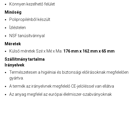
Könnyen kezelhető felület
Minőség
Polipropilénből készült
Ízléstelen
NSF tanúsítvánnyal
Méretek
Külső méretek Szé x Mé x Ma:
176 mm x 162 mm x 65 mm
Szállítmány tartalma
Irányelvek
Természetesen a higiéniai és biztonsági előírásoknak megfelelően
gyártva.
A termék az irányelvnek megfelelő CE-jelöléssel van ellátva
Az anyag megfelel az európai élelmiszer-szabványoknak