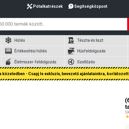
Pótalkatrészek
Segítségközpont
Hűtés
Tészta és liszt
Értékesítési hűtés
Húsfeldolgozás
Élelmiszer-feldolgozás
Szellőzés
 közeledben - Csapj le exkluzív, bevezető ajánlatainkra, korlátozott 
(
t
S