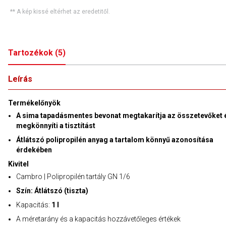
** A kép kissé eltérhet az eredetitől.
Tartozékok
(
5
)
Leírás
Termékelőnyök
A sima tapadásmentes bevonat megtakarítja az összetevőket 
megkönnyíti a tisztítást
Átlátszó polipropilén anyag a tartalom könnyű azonosítása
érdekében
Kivitel
Cambro | Polipropilén tartály GN 1/6
Szín: Átlátszó (tiszta)
Kapacitás:
1 l
A méretarány és a kapacitás hozzávetőleges értékek