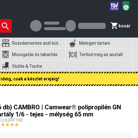
kosár
Rozsdamentes acél bútorok
Melegen tartani
Mosogatás és takarítás
Terítsd meg az asztalt
Stühle & Tische
ideig, csak a készlet erejéig!
6 db) CAMBRO | Camwear® polipropilén GN
artály 1/6 - tejes - mélység 65 mm
KU
62PP190