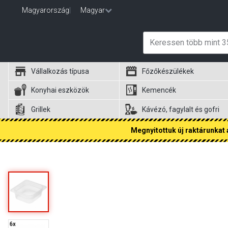
Magyarország
|
Magyar
Vállalkozás típusa
Főzőkészülékek
Konyhai eszközök
Kemencék
Grillek
Kávézó, fagylalt és gofri
Megnyitottuk új raktárunkat a