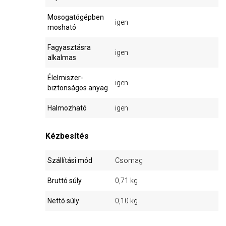
Mosogatógépben
igen
mosható
Fagyasztásra
igen
alkalmas
Élelmiszer-
igen
biztonságos anyag
Halmozható
igen
Kézbesítés
Szállítási mód
Csomag
Bruttó súly
0,71 kg
Nettó súly
0,10 kg