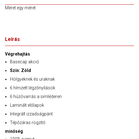
Méret egy méret
Leírás
Végrehajtás
Basecap akció
Szín: Zöld
Hölgyeknek és uraknak
6 hímzett légzőnyílások
6 húzóvarrás a simléderen
Laminált előlapok
Integrált izzadságpánt
Tépőzáras rögzítő
minőség