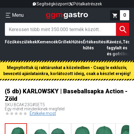
Segítségközpont
Pótalkatrészek
Menu
0
Főzőkészülékek
Kemencék
Grillek
Hűtés
Értékesítési
Kávézó,
Tész
hűtés
fagylalt
és
és gofri
liszt
Megnyitottuk új raktárunkat a közeledben - Csapj le exkluzív,
bevezető ajánlatainkra, korlátozott ideig, csak a készlet erejéig!
(5 db) KARLOWSKY | Baseballsapka Action -
Zöld
SKU
BCAK23G#SET5
Egy méret mindenkinek megfelel
Értékelje most