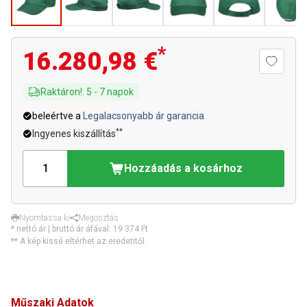
*
16.280,98 €
Raktáron!
:
5
-
7
napok
beleértve a
Legalacsonyabb ár garancia
**
Ingyenes kiszállítás
Hozzáadás a kosárhoz
Nyomtassa ki
Megosztás
* nettó ár | bruttó ár áfával:
19 374 Ft
** A kép kissé eltérhet az eredetitől.
Műszaki Adatok