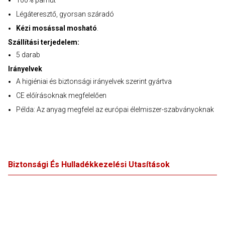
100% pamut
Légáteresztő, gyorsan száradó
Kézi mosással mosható
.
Szállítási terjedelem:
5 darab
Irányelvek
A higiéniai és biztonsági irányelvek szerint gyártva
CE előírásoknak megfelelően
Példa: Az anyag megfelel az európai élelmiszer-szabványoknak
Biztonsági És Hulladékkezelési Utasítások