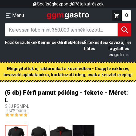
Segítségközpont
Pótalkatrészek
Menu
0
Főzőkészülékek
Kemencék
Grillek
Hűtés
Értékesítési
Kávézó,
Tész
hűtés
fagylalt
és
és gofri
liszt
Megnyitottuk új raktárunkat a közeledben - Csapj le exkluzív,
bevezető ajánlatainkra, korlátozott ideig, csak a készlet erejéig!
(5 db) Férfi pamut pólóing - fekete - Méret:
L
SKU
PSMP-L
100% pamut