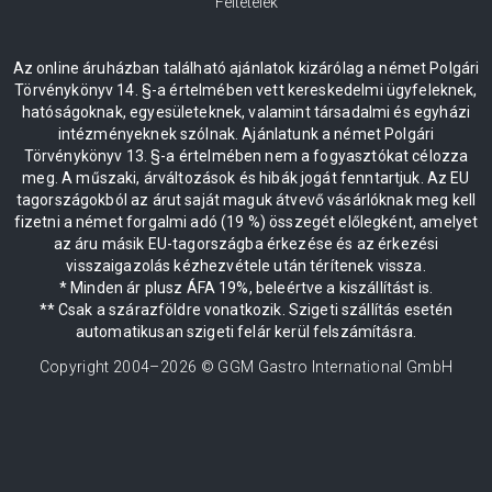
Feltételek
Az online áruházban található ajánlatok kizárólag a német Polgári
Törvénykönyv 14. §-a értelmében vett kereskedelmi ügyfeleknek,
hatóságoknak, egyesületeknek, valamint társadalmi és egyházi
intézményeknek szólnak. Ajánlatunk a német Polgári
Törvénykönyv 13. §-a értelmében nem a fogyasztókat célozza
meg. A műszaki, árváltozások és hibák jogát fenntartjuk. Az EU
tagországokból az árut saját maguk átvevő vásárlóknak meg kell
fizetni a német forgalmi adó (19 %) összegét előlegként, amelyet
az áru másik EU-tagországba érkezése és az érkezési
visszaigazolás kézhezvétele után térítenek vissza.
* Minden ár plusz ÁFA 19%, beleértve a kiszállítást is.
** Csak a szárazföldre vonatkozik. Szigeti szállítás esetén
automatikusan szigeti felár kerül felszámításra.
Copyright 2004–
2026
© GGM Gastro International GmbH