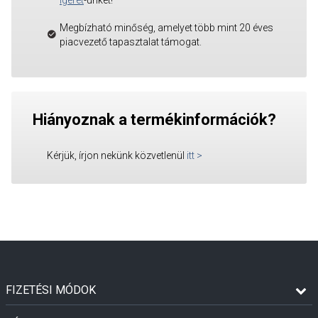
Ígéret
-ünket!
Megbízható minőség, amelyet több mint 20 éves
piacvezető tapasztalat támogat.
Hiányoznak a termékinformációk?
Kérjük, írjon nekünk közvetlenül
itt
>
FIZETÉSI MÓDOK