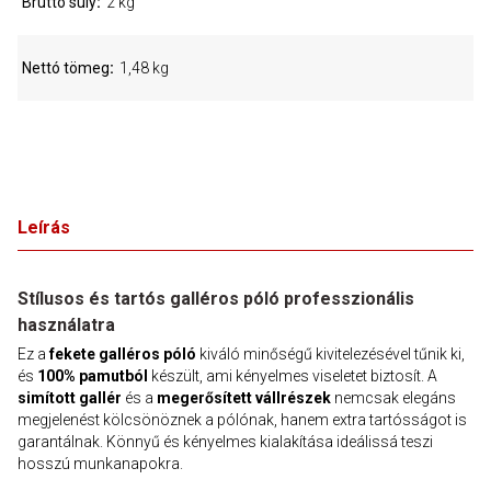
Bruttó súly
2 kg
Nettó tömeg
1,48 kg
Leírás
Stílusos és tartós galléros póló professzionális
használatra
Ez a
fekete galléros póló
kiváló minőségű kivitelezésével tűnik ki,
és
100% pamutból
készült, ami kényelmes viseletet biztosít. A
simított gallér
és a
megerősített vállrészek
nemcsak elegáns
megjelenést kölcsönöznek a pólónak, hanem extra tartósságot is
garantálnak. Könnyű és kényelmes kialakítása ideálissá teszi
hosszú munkanapokra.