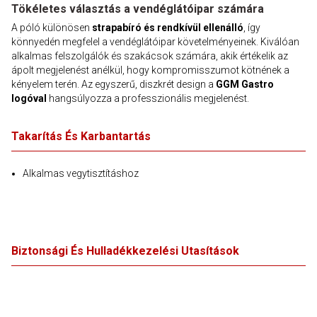
Tökéletes választás a vendéglátóipar számára
A póló különösen
strapabíró és rendkívül ellenálló
, így
könnyedén megfelel a vendéglátóipar követelményeinek. Kiválóan
alkalmas felszolgálók és szakácsok számára, akik értékelik az
ápolt megjelenést anélkül, hogy kompromisszumot kötnének a
kényelem terén. Az egyszerű, diszkrét design a
GGM Gastro
logóval
hangsúlyozza a professzionális megjelenést.
Takarítás És Karbantartás
Alkalmas vegytisztításhoz
Biztonsági És Hulladékkezelési Utasítások