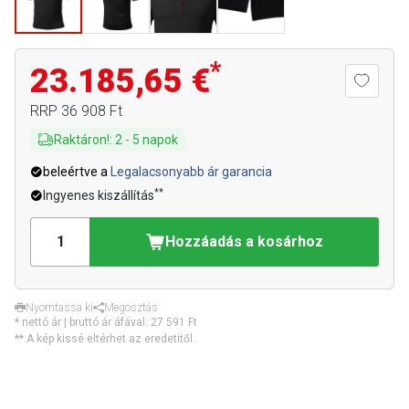
*
23.185,65 €
RRP
36 908 Ft
Raktáron!
:
2
-
5
napok
beleértve a
Legalacsonyabb ár garancia
**
Ingyenes kiszállítás
Hozzáadás a kosárhoz
Nyomtassa ki
Megosztás
* nettó ár | bruttó ár áfával:
27 591 Ft
** A kép kissé eltérhet az eredetitől.