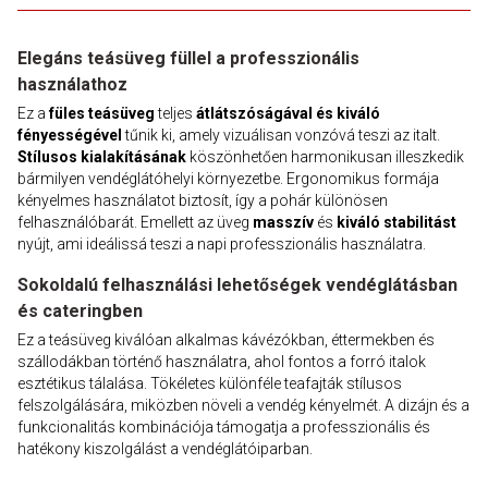
Elegáns teásüveg füllel a professzionális
használathoz
Ez a
füles teásüveg
teljes
átlátszóságával és kiváló
fényességével
tűnik ki, amely vizuálisan vonzóvá teszi az italt.
Stílusos kialakításának
köszönhetően harmonikusan illeszkedik
bármilyen vendéglátóhelyi környezetbe. Ergonomikus formája
kényelmes használatot biztosít, így a pohár különösen
felhasználóbarát. Emellett az üveg
masszív
és
kiváló stabilitást
nyújt, ami ideálissá teszi a napi professzionális használatra.
Sokoldalú felhasználási lehetőségek vendéglátásban
és cateringben
Ez a teásüveg kiválóan alkalmas kávézókban, éttermekben és
szállodákban történő használatra, ahol fontos a forró italok
esztétikus tálalása. Tökéletes különféle teafajták stílusos
felszolgálására, miközben növeli a vendég kényelmét. A dizájn és a
funkcionalitás kombinációja támogatja a professzionális és
hatékony kiszolgálást a vendéglátóiparban.