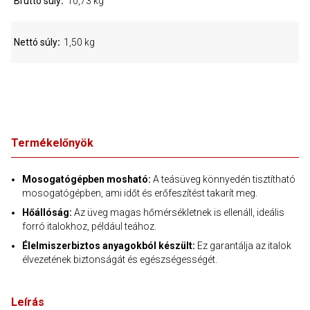
Bruttó súly
10,73 kg
Nettó súly
1,50 kg
Termékelőnyök
Mosogatógépben mosható:
A teásüveg könnyedén tisztítható
mosogatógépben, ami időt és erőfeszítést takarít meg.
Hőállóság:
Az üveg magas hőmérsékletnek is ellenáll, ideális
forró italokhoz, például teához.
Élelmiszerbiztos anyagokból készült:
Ez garantálja az italok
élvezetének biztonságát és egészségességét.
Leírás