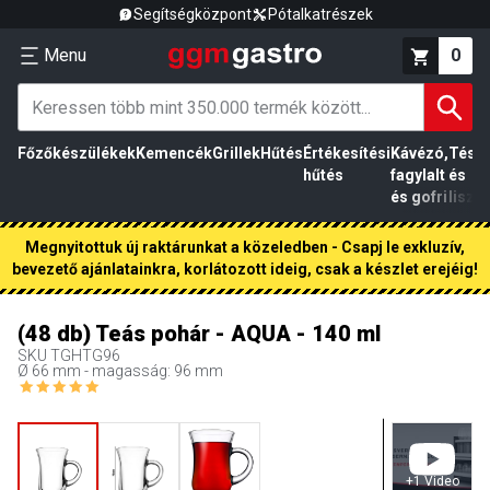
Segítségközpont
Pótalkatrészek
Menu
0
Főzőkészülékek
Kemencék
Grillek
Hűtés
Értékesítési
Kávézó,
Tész
hűtés
fagylalt
és
és gofri
liszt
Megnyitottuk új raktárunkat a közeledben - Csapj le exkluzív,
bevezető ajánlatainkra, korlátozott ideig, csak a készlet erejéig!
(48 db) Teás pohár - AQUA - 140 ml
SKU
TGHTG96
Ø 66 mm - magasság: 96 mm
+
1
Video