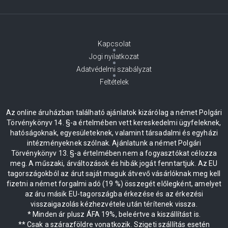
Kapcsolat
Jogi nyilatkozat
Adatvédelmi szabályzat
Feltételek
Az online áruházban található ajánlatok kizárólag a német Polgári
Törvénykönyv 14. §-a értelmében vett kereskedelmi ügyfeleknek,
hatóságoknak, egyesületeknek, valamint társadalmi és egyházi
intézményeknek szólnak. Ajánlatunk a német Polgári
Törvénykönyv 13. §-a értelmében nem a fogyasztókat célozza
meg. A műszaki, árváltozások és hibák jogát fenntartjuk. Az EU
tagországokból az árut saját maguk átvevő vásárlóknak meg kell
fizetni a német forgalmi adó (19 %) összegét előlegként, amelyet
az áru másik EU-tagországba érkezése és az érkezési
visszaigazolás kézhezvétele után térítenek vissza.
* Minden ár plusz ÁFA 19%, beleértve a kiszállítást is.
** Csak a szárazföldre vonatkozik. Szigeti szállítás esetén