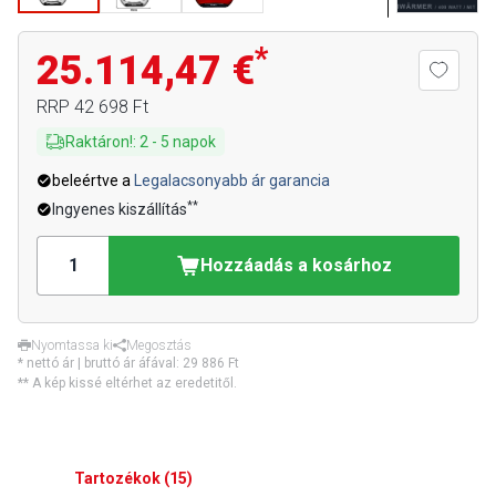
*
25.114,47 €
RRP
42 698 Ft
Raktáron!
:
2
-
5
napok
beleértve a
Legalacsonyabb ár garancia
**
Ingyenes kiszállítás
Hozzáadás a kosárhoz
Nyomtassa ki
Megosztás
* nettó ár | bruttó ár áfával:
29 886 Ft
** A kép kissé eltérhet az eredetitől.
Tartozékok
(
15
)