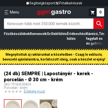
Segítségközpont
Pótalkatrészek
Menu
0
Főzőkészülékek
Kemencék
Grillek
Hűtés
Értékesítési
Kávézó,
Tész
hűtés
fagylalt
és
és gofri
liszt
Megnyitottuk új raktárunkat a közeledben - Csapj le exkluzív,
bevezető ajánlatainkra, korlátozott ideig, csak a készlet erejéig!
(24 db) SEMPRE | Lapostányér - kerek -
porcelán - Ø 30 cm - krém
SKU
TFSEK30#24
Porcelán - krém
Értékelje most