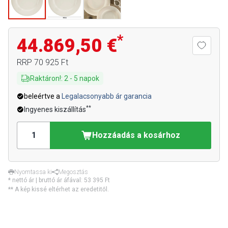
*
44.869,50 €
RRP
70 925 Ft
Raktáron!
:
2
-
5
napok
beleértve a
Legalacsonyabb ár garancia
**
Ingyenes kiszállítás
Hozzáadás a kosárhoz
Nyomtassa ki
Megosztás
* nettó ár | bruttó ár áfával:
53 395 Ft
** A kép kissé eltérhet az eredetitől.