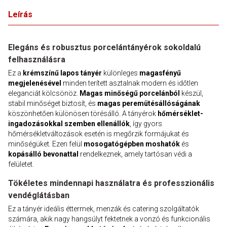
Leírás
Elegáns és robusztus porcelántányérok sokoldalú
felhasználásra
Ez a
krémszínű lapos tányér
különleges
magasfényű
megjelenésével
minden terített asztalnak modern és időtlen
eleganciát kölcsönöz.
Magas minőségű porcelánból
készül,
stabil minőséget biztosít, és
magas peremütésállóságának
köszönhetően különösen törésálló. A tányérok
hőmérséklet-
ingadozásokkal szemben ellenállók
, így gyors
hőmérsékletváltozások esetén is megőrzik formájukat és
minőségüket. Ezen felül
mosogatógépben moshatók
és
kopásálló bevonattal
rendelkeznek, amely tartósan védi a
felületet.
Tökéletes mindennapi használatra és professzionális
vendéglátásban
Ez a tányér ideális éttermek, menzák és catering szolgáltatók
számára, akik nagy hangsúlyt fektetnek a vonzó és funkcionális