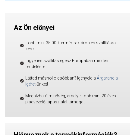
Az Ön előnyei
Több mint 35 000 termék raktáron és szállításra
kész.
Ingyenes szállítás egész Európában minden
rendelésre
Láttad máshol olcsóbban? Igényeld a
Árgarancia
Ígéret
-ünket!
Megbízható minőség, amelyet több mint 20 éves
piacvezető tapasztalat támogat.
Hiányoznak a termékinformációk?