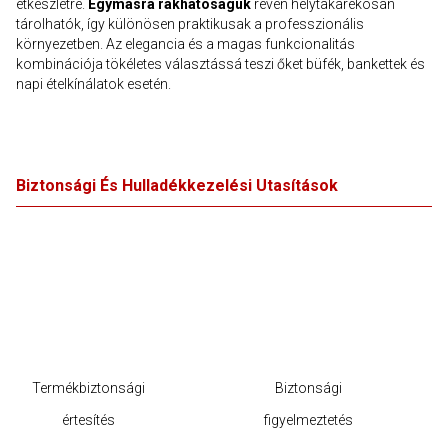
étkészletre.
Egymásra rakhatóságuk
révén helytakarékosan
tárolhatók, így különösen praktikusak a professzionális
környezetben. Az elegancia és a magas funkcionalitás
kombinációja tökéletes választássá teszi őket büfék, bankettek és
napi ételkínálatok esetén.
Biztonsági És Hulladékkezelési Utasítások
Termékbiztonsági
Biztonsági
értesítés
figyelmeztetés