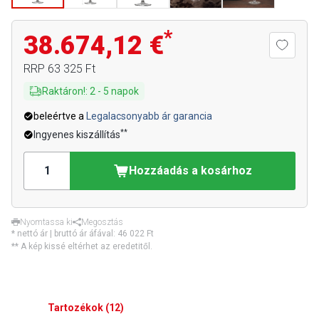
*
38.674,12 €
RRP
63 325 Ft
Raktáron!
:
2
-
5
napok
beleértve a
Legalacsonyabb ár garancia
**
Ingyenes kiszállítás
Hozzáadás a kosárhoz
Nyomtassa ki
Megosztás
* nettó ár | bruttó ár áfával:
46 022 Ft
** A kép kissé eltérhet az eredetitől.
Tartozékok
(
12
)