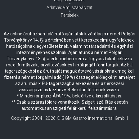
Adatvédelmi szabályzat
Feltételek
Az online áruházban található ajánlatok kizárólag a német Polgári
Törvénykönyv 14. §-a értelmében vett kereskedelmi ügyfeleknek,
hatóságoknak, egyesületeknek, valamint társadalmi és egyházi
intézményeknek szólnak. Ajánlatunk a német Polgári
Törvénykönyv 13. §-a értelmében nem a fogyasztókat célozza
meg. A műszaki, árváltozások és hibák jogát fenntartjuk. Az EU
tagországokból az árut saját maguk átvevő vásárlóknak meg kell
fizetni a német forgalmi adó (19 %) összegét előlegként, amelyet
az áru másik EU-tagországba érkezése és az érkezési
visszaigazolás kézhezvétele után térítenek vissza.
* Minden ár plusz ÁFA 19%, beleértve a kiszállítást is.
** Csak a szárazföldre vonatkozik. Szigeti szállítás esetén
automatikusan szigeti felár kerül felszámításra.
Copyright 2004–
2026
© GGM Gastro International GmbH