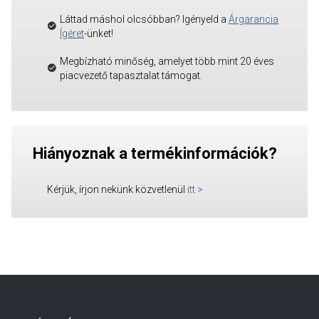
Láttad máshol olcsóbban? Igényeld a
Árgarancia
Ígéret
-ünket!
Megbízható minőség, amelyet több mint 20 éves
piacvezető tapasztalat támogat.
Hiányoznak a termékinformációk?
Kérjük, írjon nekünk közvetlenül
itt
>