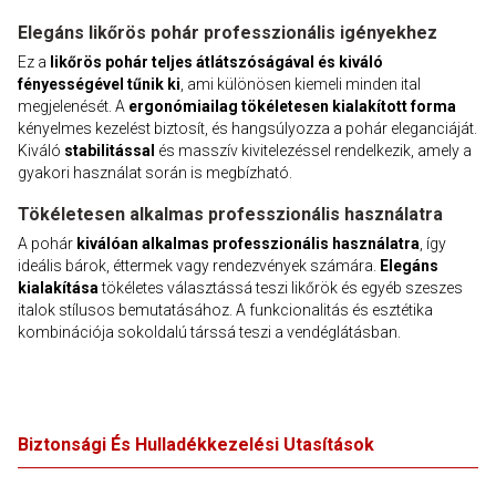
Elegáns likőrös pohár professzionális igényekhez
Ez a
likőrös pohár teljes átlátszóságával és kiváló
fényességével tűnik ki
, ami különösen kiemeli minden ital
megjelenését. A
ergonómiailag tökéletesen kialakított forma
kényelmes kezelést biztosít, és hangsúlyozza a pohár eleganciáját.
Kiváló
stabilitással
és masszív kivitelezéssel rendelkezik, amely a
gyakori használat során is megbízható.
Tökéletesen alkalmas professzionális használatra
A pohár
kiválóan alkalmas professzionális használatra
, így
ideális bárok, éttermek vagy rendezvények számára.
Elegáns
kialakítása
tökéletes választássá teszi likőrök és egyéb szeszes
italok stílusos bemutatásához. A funkcionalitás és esztétika
kombinációja sokoldalú társsá teszi a vendéglátásban.
Biztonsági És Hulladékkezelési Utasítások