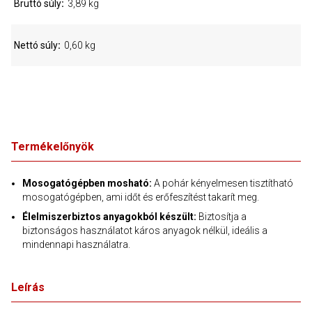
Bruttó súly
3,89 kg
Nettó súly
0,60 kg
Termékelőnyök
Mosogatógépben mosható:
A pohár kényelmesen tisztítható
mosogatógépben, ami időt és erőfeszítést takarít meg.
Élelmiszerbiztos anyagokból készült:
Biztosítja a
biztonságos használatot káros anyagok nélkül, ideális a
mindennapi használatra.
Leírás