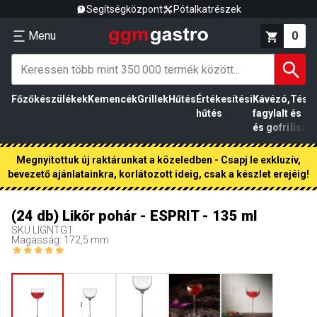
Segítségközpont
Pótalkatrészek
Menu
0
Főzőkészülékek
Kemencék
Grillek
Hűtés
Értékesítési
Kávézó,
Tész
hűtés
fagylalt
és
és gofri
liszt
Megnyitottuk új raktárunkat a közeledben - Csapj le exkluzív,
bevezető ajánlatainkra, korlátozott ideig, csak a készlet erejéig!
(24 db) Likőr pohár - ESPRIT - 135 ml
SKU
LIGNTG1
Magasság: 172,5 mm