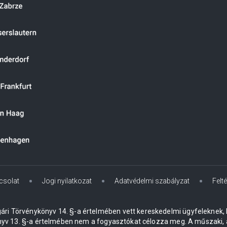
csolat
Jogi nyilatkozat
Adatvédelmi szabályzat
Felté
lgári Törvénykönyv 14. §-a értelmében vett kereskedelmi ügyfeleknek,
yv 13. §-a értelmében nem a fogyasztókat célozza meg. A műszaki, ár