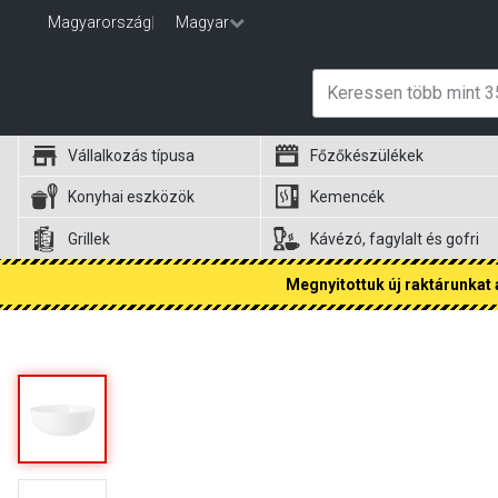
Magyarország
|
Magyar
Vállalkozás típusa
Főzőkészülékek
Konyhai eszközök
Kemencék
Grillek
Kávézó, fagylalt és gofri
Megnyitottuk új raktárunkat a