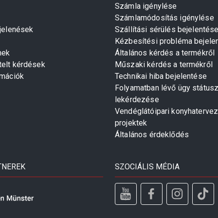
Számla igénylése
Számlamódosítás igénylése
gjelenések
Szállítási sérülés bejelentés
Kézbesítési probléma bejele
mek
Általános kérdés a termékről
telt kérdések
Műszaki kérdés a termékről
rmációk
Technikai hiba bejelentése
Folyamatban lévő ügy státus
lekérdezése
Vendéglátóipari konyhaterve
projektek
Általános érdeklődés
TNEREK
SZOCIÁLIS MÉDIA