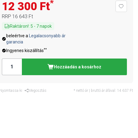
*
12 300 Ft
RRP
16 643 Ft
Raktáron!
:
5
-
7
napok
beleértve a
Legalacsonyabb ár
garancia
**
Ingyenes kiszállítás
Hozzáadás a kosárhoz
Nyomtassa ki
Megosztás
* nettó ár | bruttó ár áfával:
14 637 Ft