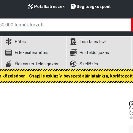
Pótalkatrészek
Segítségközpont
Hűtés
Tészta és liszt
Értékesítési hűtés
Húsfeldolgozás
Élelmiszer-feldolgozás
Szellőzés
 közeledben - Csapj le exkluzív, bevezető ajánlatainkra, korlátozott 
(
S
Co