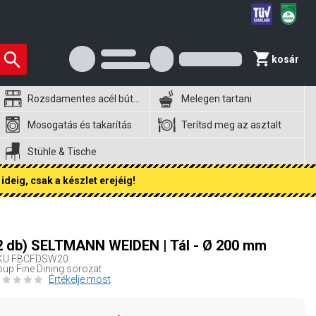
kosár
Rozsdamentes acél bútorok
Melegen tartani
Mosogatás és takarítás
Terítsd meg az asztalt
Stühle & Tische
ideig, csak a készlet erejéig!
2 db) SELTMANN WEIDEN | Tál - Ø 200 mm
KU
FBCFDSW20
up Fine Dining sorozat
Értékelje most