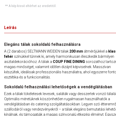
** A kép kissé eltérhet az eredetitől.
Leírás
Elegáns tálak sokoldalú felhasználásra
A (2 darabos) SELTMANN WEIDEN tálak
200 mm
átmérőjükkel a
klas
fehér
színükkel tűnnek ki, amely harmonikusan illeszkedik bármilyen
asztaldekorációhoz. A tálak a
COUP FINE DINING
sorozathoz tartoz
magas minőséget, valamint időtlen dizájnt képviselnek. Masszívan
készültek, ideálisak professzionális használatra, ahol egyszerre font
esztétika és a funkcionalitás.
Sokoldalú felhasználási lehetőségek a vendéglátásban
Ezek a tálak tökéletesek levesek, saláták vagy desszertek vonzó tálal
Optimális méretüknek köszönhetően rugalmasan használhatók a
vendéglátásban és catering szolgáltatásokban. Legyen szó étteremrő
szállodáról vagy rendezvényekről – a tálak elegáns bemutatási lehet
kínálnak, és támogatják a magas színvonalú étkezési élményt. Egysz