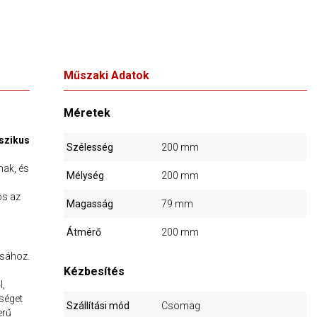
Műszaki Adatok
Méretek
szikus
Szélesség
200 mm
nak, és
Mélység
200 mm
os az
Magasság
79 mm
Átmérő
200 mm
ásához.
Kézbesítés
l,
őséget
Szállítási mód
Csomag
erű