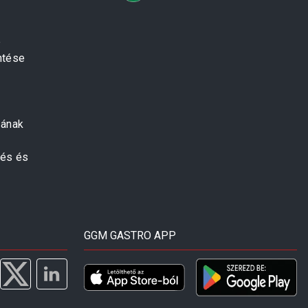
e
ntése
zának
zés és
GGM GASTRO APP