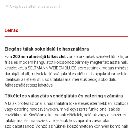
** A kép kissé eltérhet az eredetitől.
Leírás
Elegáns tálak sokoldalú felhasználásra
Ez a
200 mm átmérőjű tálkészlet
vonzó arktaikék színével tűnik ki, 
friss és modern hangulatot kölcsönöz bármely megterített asztalnak.
készlet két, a SELTMANN WEIDEN BLUES sorozatának magas minős
darabjából áll, melyek tartósságukról és időtlen dizájnjukról ismertek. 
ideálisak az ételek stílusos tálalására, méretük pedig sokoldalú
felhasználást tesz lehetővé.
Tökéletes választás vendéglátás és catering számára
A tálak professzionális használatra tökéletesek éttermekben, szállo
vagy catering rendezvényeken, mivel egyszerre funkcionálisak és
esztétikusak. Kiválóan alkalmasak előételek, saláták vagy desszertek
tálalására, és masszív kivitelezésük hozzájárul a zavartalan
szolgáltatáshoz. Vonzó színüknek köszönhetően könnyen kombinál