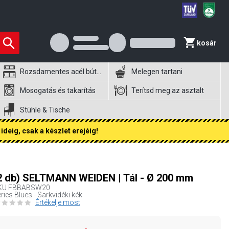
kosár
Rozsdamentes acél bútorok
Melegen tartani
Mosogatás és takarítás
Terítsd meg az asztalt
Stühle & Tische
ideig, csak a készlet erejéig!
2 db) SELTMANN WEIDEN | Tál - Ø 200 mm
KU
FBBABSW20
ries Blues - Sarkvidéki kék
Értékelje most