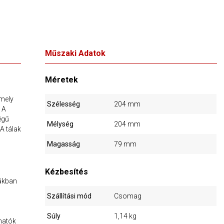
Műszaki Adatok
Méretek
amely
Szélesség
204 mm
 A
égű
Mélység
204 mm
A tálak
Magasság
79 mm
Kézbesítés
dákban
Szállítási mód
Csomag
Súly
1,14 kg
hatók