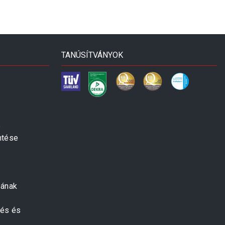
TANÚSÍTVÁNYOK
e
ntése
zának
zés és