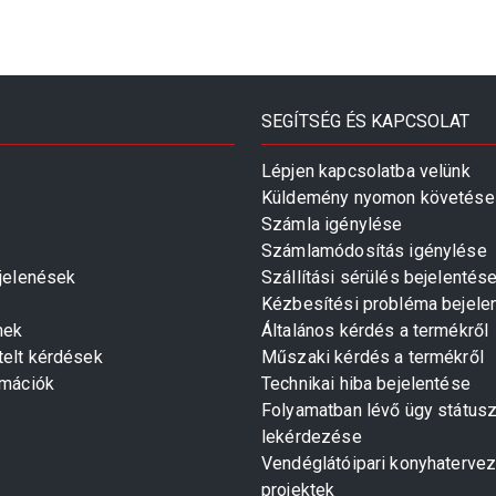
SEGÍTSÉG ÉS KAPCSOLAT
Lépjen kapcsolatba velünk
Küldemény nyomon követése
Számla igénylése
Számlamódosítás igénylése
gjelenések
Szállítási sérülés bejelentés
Kézbesítési probléma bejele
mek
Általános kérdés a termékről
telt kérdések
Műszaki kérdés a termékről
rmációk
Technikai hiba bejelentése
Folyamatban lévő ügy státus
lekérdezése
Vendéglátóipari konyhaterve
projektek