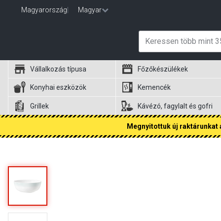
Magyarország
|
Magyar
Vállalkozás típusa
Főzőkészülékek
Konyhai eszközök
Kemencék
Grillek
Kávézó, fagylalt és gofri
Megnyitottuk új raktárunkat a