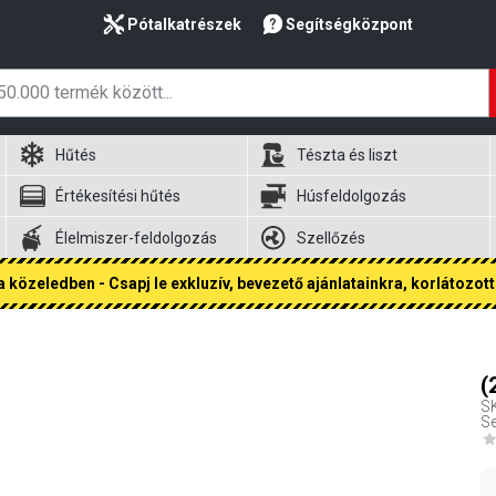
Pótalkatrészek
Segítségközpont
Hűtés
Tészta és liszt
Értékesítési hűtés
Húsfeldolgozás
Élelmiszer-feldolgozás
Szellőzés
 közeledben - Csapj le exkluzív, bevezető ajánlatainkra, korlátozott 
(
S
Se