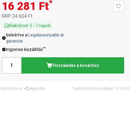
*
16 281 Ft
RRP
24 604 Ft
Raktáron!
:
5
-
7
napok
beleértve a
Legalacsonyabb ár
garancia
**
Ingyenes kiszállítás
Hozzáadás a kosárhoz
Nyomtassa ki
Megosztás
* nettó ár | bruttó ár áfával:
19 374 Ft