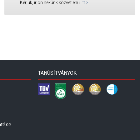
Kérjük, írjon nekünk közvetlenül
itt
>
TANÚSÍTVÁNYOK
e
ntése