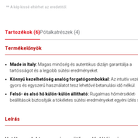
** A kép kissé eltérhet az eredetitől.
Tartozékok
(
6
)
Pótalkatrészek
(
4
)
Termékelőnyök
Made in Italy:
Magas minőség és autentikus dizájn garantálja a
tartósságot és a legjobb sütési eredményeket.
Könnyű kezelhetőség analóg forgatógombokkal:
Az intuitív vez
gyors és egyszerű használatot tesz lehetővé betanulási idő nélkül.
Felső- és alsó hő külön-külön állítható:
Rugalmas hőmérséklet-
beállítások biztosítják a tökéletes sütési eredményeket egyéni ízlés 
Leírás