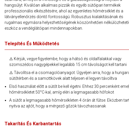
hangsúlyt. Kiválóan alkalmas pizzák és egyéb sütőipari termékek
professzionális elkészítésére, ahol az egyenletes hőmérséklet és a
látványellenőrzés döntő fontosságú. Robusztus kialakításának és
rugalmas egymásra helyezhetőségének köszönhetően nélkülözhetetl
eszköz a vendéglátóipari mindennapokban.
Telepítés És Működtetés
⚠️ Kérjük, vegye figyelembe, hogy a hátsó és oldalfalakkal vagy
szomszédos nagygépekkel legalább 15 cm távolságot kell tartani
⚠️ Távolítsa el a csomagolóanyagot. Ügyeljen arra, hogy a hungaro
sütőtérben és a samottkövek alatt teljesen el legyen távolítva
Első használat előtt a sütőt be kell égetni. Ehhez 30 percenként emel
hőmérsékletet 50°C-kal, amíg eléri a legmagasabb hőfokot
A sütőt a legmagasabb hőmérsékleten 4 órán át fűtse. Eközben tar
nyitva az ajtót, hogy a mérgező gőzök távozhassanak
Takarítás És Karbantartás