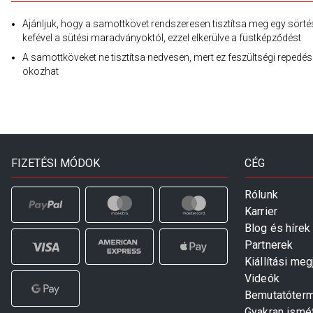
Ajánljuk, hogy a samottkövet rendszeresen tisztítsa meg egy sörté
kefével a sütési maradványoktól, ezzel elkerülve a füstképződést
A samottköveket ne tisztítsa nedvesen, mert ez feszültségi repedés
okozhat
FIZETÉSI MÓDOK
CÉG
Rólunk
Karrier
Blog és hírek
Partnerek
Kiállítási me
Videók
Bemutatóter
Gyakran ismé