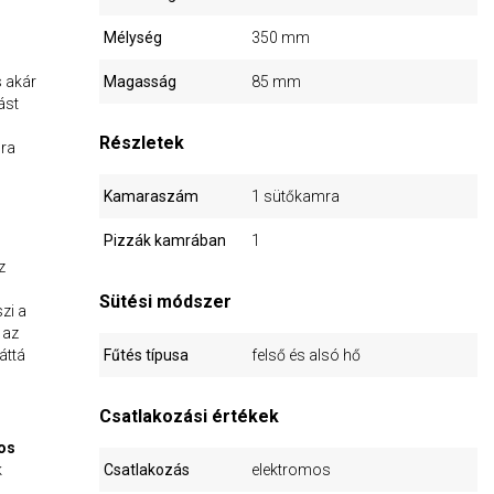
Mélység
350 mm
 akár
Magasság
85 mm
ást
Részletek
mra
Kamaraszám
1 sütőkamra
Pizzák kamrában
1
z
Sütési módszer
zi a
 az
áttá
Fűtés típusa
felső és alsó hő
Csatlakozási értékek
os
k
Csatlakozás
elektromos