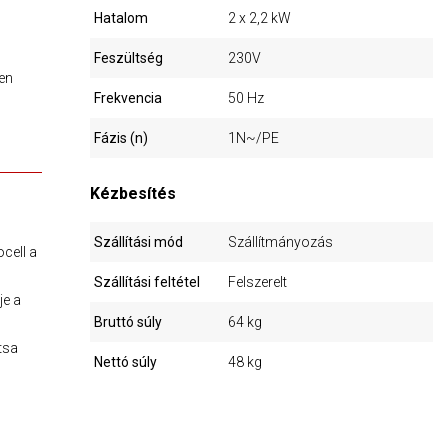
Hatalom
2 x 2,2 kW
Feszültség
230V
en
Frekvencia
50 Hz
Fázis (n)
1N~/PE
Kézbesítés
Szállítási mód
Szállítmányozás
cell a
Szállítási feltétel
Felszerelt
je a
Bruttó súly
64 kg
tsa
Nettó súly
48 kg