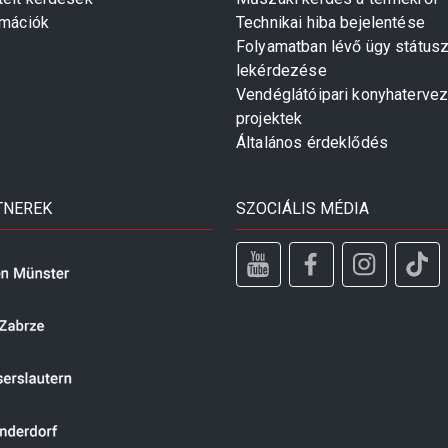
rmációk
Technikai hiba bejelentése
Folyamatban lévő ügy státus
lekérdezése
Vendéglátóipari konyhaterve
projektek
Általános érdeklődés
TNEREK
SZOCIÁLIS MÉDIA