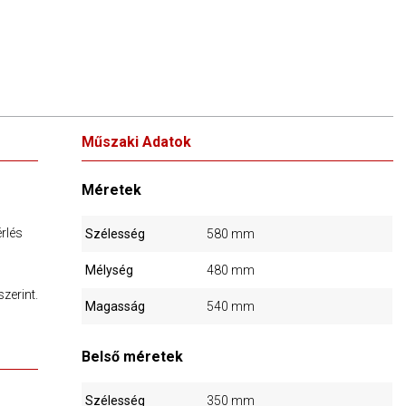
Műszaki Adatok
Méretek
érlés
Szélesség
580 mm
Mélység
480 mm
szerint.
Magasság
540 mm
Belső méretek
Szélesség
350 mm