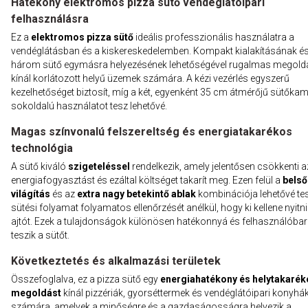
Hatékony elektromos pizza sütő vendéglátóipari
felhasználásra
Ez a
elektromos pizza sütő
ideális professzionális használatra a
vendéglátásban és a kiskereskedelemben. Kompakt kialakításának és
három sütő egymásra helyezésének lehetőségével rugalmas megold
kínál korlátozott helyű üzemek számára. A kézi vezérlés egyszerű
kezelhetőséget biztosít, míg a két, egyenként 35 cm átmérőjű sütőka
sokoldalú használatot tesz lehetővé.
Magas színvonalú felszereltség és energiatakarékos
technológia
A sütő kiváló
szigeteléssel
rendelkezik, amely jelentősen csökkenti a
energiafogyasztást és ezáltal költséget takarít meg. Ezen felül a
belső
világítás
és az
extra nagy betekintő ablak
kombinációja lehetővé tes
sütési folyamat folyamatos ellenőrzését anélkül, hogy ki kellene nyitni
ajtót. Ezek a tulajdonságok különösen hatékonnyá és felhasználóbar
teszik a sütőt.
Következtetés és alkalmazási területek
Összefoglalva, ez a pizza sütő egy
energiahatékony és helytakarék
megoldást
kínál pizzériák, gyorséttermek és vendéglátóipari konyhá
számára, amelyek a minőségre és a gazdaságosságra helyezik a