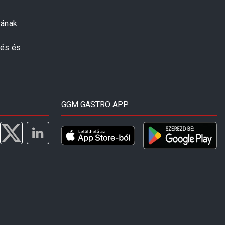
zának
zés és
GGM GASTRO APP