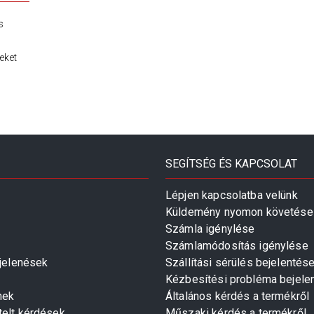
s
eket
SEGÍTSÉG ÉS KAPCSOLAT
Lépjen kapcsolatba velünk
Küldemény nyomon követése
Számla igénylése
Számlamódosítás igénylése
gjelenések
Szállítási sérülés bejelentés
Kézbesítési probléma bejele
mek
Általános kérdés a termékről
telt kérdések
Műszaki kérdés a termékről