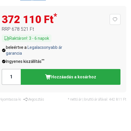
*
372 110 Ft
RRP
678 521 Ft
Raktáron!
:
3
-
6
napok
beleértve a
Legalacsonyabb ár
garancia
**
Ingyenes kiszállítás
Hozzáadás a kosárhoz
Nyomtassa ki
Megosztás
* nettó ár | bruttó ár áfával:
442 811 Ft