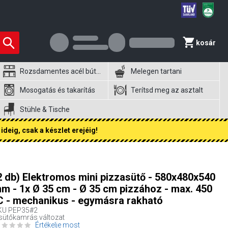
kosár
Rozsdamentes acél bútorok
Melegen tartani
Mosogatás és takarítás
Terítsd meg az asztalt
Stühle & Tische
ideig, csak a készlet erejéig!
2 db) Elektromos mini pizzasütő - 580x480x540
m - 1x Ø 35 cm - Ø 35 cm pizzához - max. 450
C - mechanikus - egymásra rakható
KU
PEP35#2
sütőkamrás változat
Értékelje most