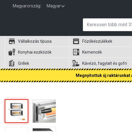
Magyarország
|
Magyar
Vállalkozás típusa
Főzőkészülékek
Konyhai eszközök
Kemencék
Grillek
Kávézó, fagylalt és gofri
Megnyitottuk új raktárunkat a