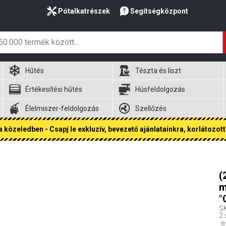
Pótalkatrészek
Segítségközpont
Hűtés
Tészta és liszt
Értékesítési hűtés
Húsfeldolgozás
Élelmiszer-feldolgozás
Szellőzés
 közeledben - Csapj le exkluzív, bevezető ajánlatainkra, korlátozott 
(
m
°
S
2 