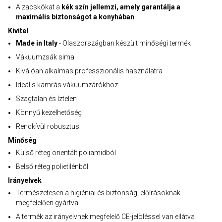
A zacskókat a
kék szín jellemzi, amely garantálja a
maximális biztonságot a konyhában
.
Kivitel
Made in Italy
- Olaszországban készült minőségi termék
Vákuumzsák sima
Kiválóan alkalmas professzionális használatra
Ideális kamrás vákuumzárókhoz
Szagtalan és íztelen
Könnyű kezelhetőség
Rendkívül robusztus
Minőség
Külső réteg orientált poliamidból
Belső réteg polietilénből
Irányelvek
Természetesen a higiéniai és biztonsági előírásoknak
megfelelően gyártva.
A termék az irányelvnek megfelelő CE-jelöléssel van ellátva