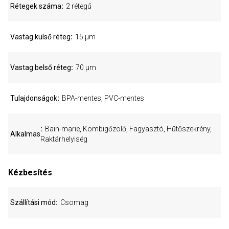
Rétegek száma
2 rétegű
Vastag külső réteg
15 µm
Vastag belső réteg
70 µm
Tulajdonságok
BPA-mentes, PVC-mentes
Bain-marie, Kombigőzölő, Fagyasztó, Hűtőszekrény,
Alkalmas
Raktárhelyiség
Kézbesítés
Szállítási mód
Csomag