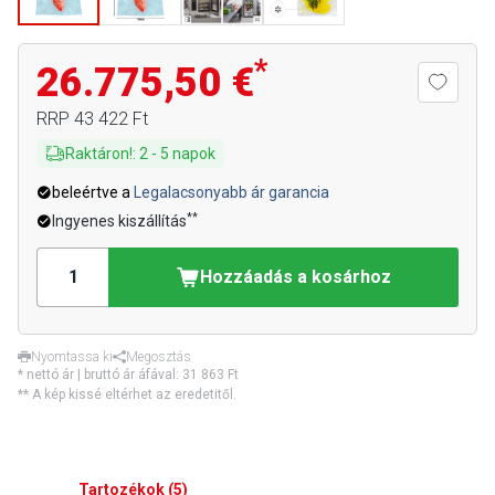
*
26.775,50 €
RRP
43 422 Ft
Raktáron!
:
2
-
5
napok
beleértve a
Legalacsonyabb ár garancia
**
Ingyenes kiszállítás
Hozzáadás a kosárhoz
Nyomtassa ki
Megosztás
* nettó ár | bruttó ár áfával:
31 863 Ft
** A kép kissé eltérhet az eredetitől.
Tartozékok
(
5
)