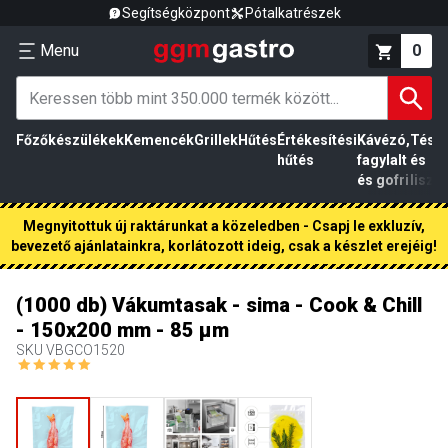
Segítségközpont
Pótalkatrészek
Menu
0
Főzőkészülékek
Kemencék
Grillek
Hűtés
Értékesítési
Kávézó,
Tész
hűtés
fagylalt
és
és gofri
liszt
Megnyitottuk új raktárunkat a közeledben - Csapj le exkluzív,
bevezető ajánlatainkra, korlátozott ideig, csak a készlet erejéig!
(1000 db) Vákumtasak - sima - Cook & Chill
- 150x200 mm - 85 µm
SKU
VBGCO1520