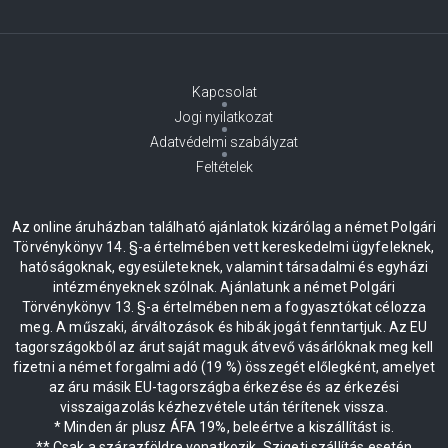
Kapcsolat
Jogi nyilatkozat
Adatvédelmi szabályzat
Feltételek
Az online áruházban található ajánlatok kizárólag a német Polgári
Törvénykönyv 14. §-a értelmében vett kereskedelmi ügyfeleknek,
hatóságoknak, egyesületeknek, valamint társadalmi és egyházi
intézményeknek szólnak. Ajánlatunk a német Polgári
Törvénykönyv 13. §-a értelmében nem a fogyasztókat célozza
meg. A műszaki, árváltozások és hibák jogát fenntartjuk. Az EU
tagországokból az árut saját maguk átvevő vásárlóknak meg kell
fizetni a német forgalmi adó (19 %) összegét előlegként, amelyet
az áru másik EU-tagországba érkezése és az érkezési
visszaigazolás kézhezvétele után térítenek vissza.
* Minden ár plusz ÁFA 19%, beleértve a kiszállítást is.
** Csak a szárazföldre vonatkozik. Szigeti szállítás esetén