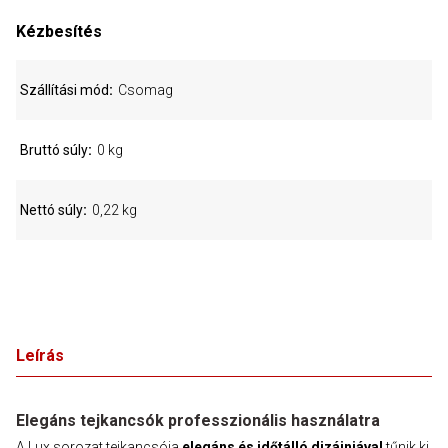
Kézbesítés
Szállítási mód
Csomag
Bruttó súly
0 kg
Nettó súly
0,22 kg
Leírás
Elegáns tejkancsók professzionális használatra
A Lux sorozat tejkancsója
elegáns és időtálló dizájnjával
tűnik ki,