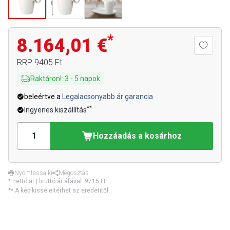
*
8.164,01 €
RRP
9405 Ft
Raktáron!
:
3
-
5
napok
beleértve a
Legalacsonyabb ár garancia
**
Ingyenes kiszállítás
Hozzáadás a kosárhoz
Nyomtassa ki
Megosztás
* nettó ár | bruttó ár áfával:
9715 Ft
** A kép kissé eltérhet az eredetitől.