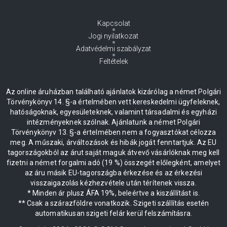
Kapcsolat
Jogi nyilatkozat
Adatvédelmi szabályzat
Feltételek
Az online áruházban található ajánlatok kizárólag a német Polgári
Törvénykönyv 14. §-a értelmében vett kereskedelmi ügyfeleknek,
hatóságoknak, egyesületeknek, valamint társadalmi és egyházi
intézményeknek szólnak. Ajánlatunk a német Polgári
Törvénykönyv 13. §-a értelmében nem a fogyasztókat célozza
meg. A műszaki, árváltozások és hibák jogát fenntartjuk. Az EU
tagországokból az árut saját maguk átvevő vásárlóknak meg kell
fizetni a német forgalmi adó (19 %) összegét előlegként, amelyet
az áru másik EU-tagországba érkezése és az érkezési
visszaigazolás kézhezvétele után térítenek vissza.
* Minden ár plusz ÁFA 19%, beleértve a kiszállítást is.
** Csak a szárazföldre vonatkozik. Szigeti szállítás esetén
automatikusan szigeti felár kerül felszámításra.