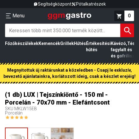
Segítségközpont
Pótalkatrészek
Menu
0
Főzőkészülékek
Kemencék
Grillek
Hűtés
Értékesítési
Kávézó,
Tész
hűtés
fagylalt
és
és gofri
liszt
Megnyitottuk új raktárunkat a közeledben - Csapj le exkluzív,
bevezető ajánlatainkra, korlátozott ideig, csak a készlet erejéig!
(1 db) LUX | Tejszínkiöntő - 150 ml -
Porcelán - 70x70 mm - Elefántcsont
SKU
MKLW15EB
Porcelán