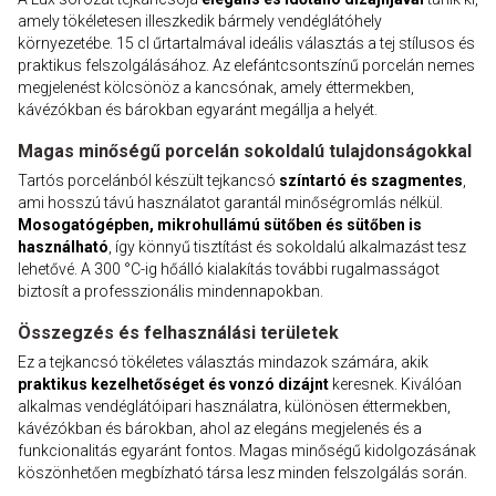
amely tökéletesen illeszkedik bármely vendéglátóhely
környezetébe. 15 cl űrtartalmával ideális választás a tej stílusos és
praktikus felszolgálásához. Az elefántcsontszínű porcelán nemes
megjelenést kölcsönöz a kancsónak, amely éttermekben,
kávézókban és bárokban egyaránt megállja a helyét.
Magas minőségű porcelán sokoldalú tulajdonságokkal
Tartós porcelánból készült tejkancsó
színtartó és szagmentes
,
ami hosszú távú használatot garantál minőségromlás nélkül.
Mosogatógépben, mikrohullámú sütőben és sütőben is
használható
, így könnyű tisztítást és sokoldalú alkalmazást tesz
lehetővé. A 300 °C-ig hőálló kialakítás további rugalmasságot
biztosít a professzionális mindennapokban.
Összegzés és felhasználási területek
Ez a tejkancsó tökéletes választás mindazok számára, akik
praktikus kezelhetőséget és vonzó dizájnt
keresnek. Kiválóan
alkalmas vendéglátóipari használatra, különösen éttermekben,
kávézókban és bárokban, ahol az elegáns megjelenés és a
funkcionalitás egyaránt fontos. Magas minőségű kidolgozásának
köszönhetően megbízható társa lesz minden felszolgálás során.