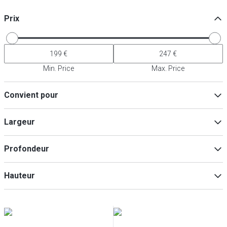
Prix
Min. Price
Max. Price
Convient pour
Lave-vaisselle
(
3
)
Largeur
Grill
(
3
)
Induction
(
3
)
Profondeur
Four
(
3
)
objets métalliques
(
3
)
Min
Max
Hauteur
Min
Max
Min
Max