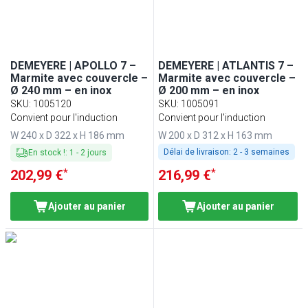
DEMEYERE | APOLLO 7 –
DEMEYERE | ATLANTIS 7 –
Marmite avec couvercle –
Marmite avec couvercle –
Ø 240 mm – en inox
Ø 200 mm – en inox
SKU
:
1005120
SKU
:
1005091
Convient pour l'induction
Convient pour l'induction
W 240 x D 322 x H 186 mm
W 200 x D 312 x H 163 mm
Délai de livraison:
2 - 3 semaines
En stock !
:
1
-
2
jours
*
*
202,99 €
216,99 €
Ajouter au panier
Ajouter au panier