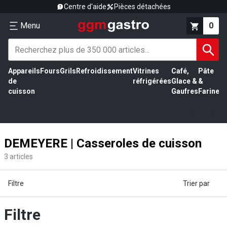
Centre d'aide
Pièces détachées
Menu
0
Appareils
Fours
Grils
Refroidissement
Vitrines
Café,
Pâte
É
de
réfrigérées
Glace &
&
vi
cuisson
Gaufres
Farine
DEMEYERE | Casseroles de cuisson
3
articles
Filtre
Trier par
Filtre