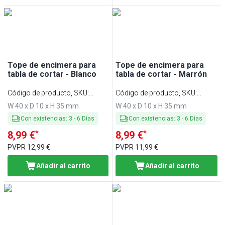
Tope de encimera para
Tope de encimera para
tabla de cortar - Blanco
tabla de cortar - Marrón
Código de producto, SKU
:
Código de producto, SKU
:
SBSL40-WE
SBSL40-BR
W 40 x D 10 x H 35 mm
W 40 x D 10 x H 35 mm
Con existencias
:
3
-
6
Días
Con existencias
:
3
-
6
Días
*
*
8,99 €
8,99 €
PVPR
12,99 €
PVPR
11,99 €
Añadir al carrito
Añadir al carrito