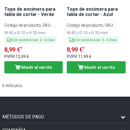
Tope de encimera para
Tope de encimera para
tabla de cortar - Verde
tabla de cortar - Azul
Código de producto, SKU
:
Código de producto, SKU
:
SBSL40-GR
SBSL40-BL
W 40 x D 10 x H 35 mm
W 40 x D 10 x H 35 mm
Con existencias
:
3
-
6
Días
Con existencias
:
3
-
6
Días
*
*
8,99 €
8,99 €
PVPR
12,99 €
PVPR
11,99 €
Añadir al carrito
Añadir al carrito
6
Artículos
MÉTODOS DE PAGO