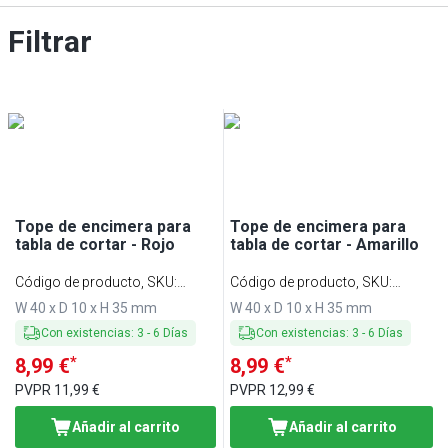
Filtrar
Tope de encimera para
Tope de encimera para
tabla de cortar - Rojo
tabla de cortar - Amarillo
Código de producto, SKU
:
Código de producto, SKU
:
SBSL40-RO
SBSL40-GE
W 40 x D 10 x H 35 mm
W 40 x D 10 x H 35 mm
Con existencias
:
3
-
6
Días
Con existencias
:
3
-
6
Días
*
*
8,99 €
8,99 €
PVPR
11,99 €
PVPR
12,99 €
Añadir al carrito
Añadir al carrito