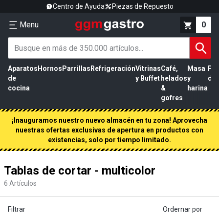
Centro de Ayuda
Piezas de Repuesto
Menu
0
Aparatos
Hornos
Parrillas
Refrigeración
Vitrinas
Café,
Masa
Pr
de
y Buffet
helados
y
de 
cocina
&
harina
gofres
¡Inauguramos nuestro nuevo almacén en tu zona! Aprovecha
nuestras ofertas exclusivas de apertura en productos con
existencias, solo por tiempo limitado.
Tablas de cortar - multicolor
6
Artículos
Filtrar
Ordernar por