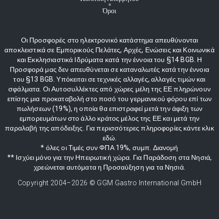
Όροι
Οι Προσφορές στο ηλεκτρονικό κατάστημα απευθύνονται
αποκλειστικά σε Εμπορικούς Πελάτες, Αρχές, Ενώσεις και Κοινωνικά
και Εκκλησιαστικά Ιδρύματα κατά την έννοια του §14 BGB. Η
Προσφορά μας δεν απευθύνεται σε καταναλωτές κατά την έννοια
του §13 BGB. Υπόκειται σε τεχνικές αλλαγές, αλλαγές τιμών και
σφάλματα. Οι Αυτοσυλλέκτες από χώρες μέλη της ΕΕ πληρώνουν
επίσης μια προκαταβολή στο ποσό του γερμανικού φόρου επί των
πωλήσεων (19%), η οποία θα επιστραφεί μετά την άφιξη των
εμπορευμάτων στο άλλο κράτος μέλος της ΕΕ και μετά την
παραλαβή της απόδειξης. Για περισσότερες πληροφορίες κάντε κλικ
εδώ.
* όλες οι Τιμές συν ΦΠΑ 19%, συμπ. Διανομή
** Ισχύει μόνο για την Ηπειρωτική χώρα. Για Παράδοση στα Νησιά,
χρεώνεται αυτόματα η Προσαύξηση για τα Νησιά.
Copyright 2004–
2026
© GGM Gastro International GmbH