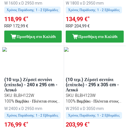
95 °C
95 °C
W 1600 x D 2950 mm
W 1800 x D 2950 mm
Χρόνος Παράδοσης:
1 - 2 Εβδομάδες
Χρόνος Παράδοσης:
1 - 2 Εβδομάδες
*
*
118,99 €
134,99 €
RRP
172,99 €
RRP
204,99 €
Προσθήκη στο Καλάθι
Προσθήκη στο Καλάθι
(10 τεμ.) Ζέρσεϊ σεντόνι
(10 τεμ.) Ζέρσεϊ σεντόνι
(επίπεδο) - 240 x 295 cm -
(επίπεδο) - 295 x 305 cm -
Λευκό
Λευκό
SKU
:
BLBH122W
SKU
:
BLBH123W
100% Βαμβάκι - Πλένεται στους
100% Βαμβάκι - Πλένεται στους
95 °C
95 °C
W 2400 x D 2950 mm
W 2950 x D 3050 mm
Χρόνος Παράδοσης:
1 - 2 Εβδομάδες
Χρόνος Παράδοσης:
1 - 2 Εβδομάδες
*
*
176,99 €
203,99 €