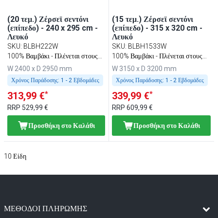
(20 τεμ.) Ζέρσεϊ σεντόνι
(15 τεμ.) Ζέρσεϊ σεντόνι
(επίπεδο) - 240 x 295 cm -
(επίπεδο) - 315 x 320 cm -
Λευκό
Λευκό
SKU
:
BLBH222W
SKU
:
BLBH1533W
100% Βαμβάκι - Πλένεται στους
100% Βαμβάκι - Πλένεται στους
95 °C
95 °C
W 2400 x D 2950 mm
W 3150 x D 3200 mm
Χρόνος Παράδοσης:
1 - 2 Εβδομάδες
Χρόνος Παράδοσης:
1 - 2 Εβδομάδες
*
*
313,99 €
339,99 €
RRP
529,99 €
RRP
609,99 €
Προσθήκη στο Καλάθι
Προσθήκη στο Καλάθι
10
Είδη
ΜΈΘΟΔΟΙ ΠΛΗΡΩΜΉΣ