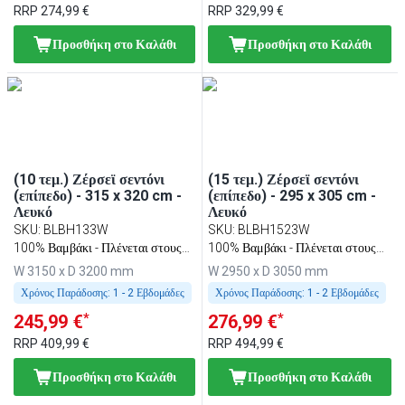
RRP
274,99 €
RRP
329,99 €
Προσθήκη στο Καλάθι
Προσθήκη στο Καλάθι
(10 τεμ.) Ζέρσεϊ σεντόνι
(15 τεμ.) Ζέρσεϊ σεντόνι
(επίπεδο) - 315 x 320 cm -
(επίπεδο) - 295 x 305 cm -
Λευκό
Λευκό
SKU
:
BLBH133W
SKU
:
BLBH1523W
100% Βαμβάκι - Πλένεται στους
100% Βαμβάκι - Πλένεται στους
95 °C
95 °C
W 3150 x D 3200 mm
W 2950 x D 3050 mm
Χρόνος Παράδοσης:
1 - 2 Εβδομάδες
Χρόνος Παράδοσης:
1 - 2 Εβδομάδες
*
*
245,99 €
276,99 €
RRP
409,99 €
RRP
494,99 €
Προσθήκη στο Καλάθι
Προσθήκη στο Καλάθι