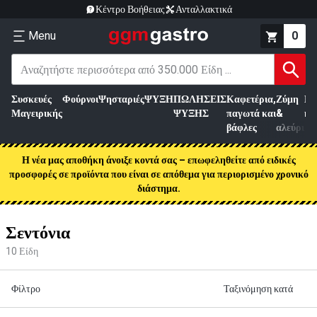
Κέντρο Βοήθειας
Ανταλλακτικά
Menu
0
Συσκευές
Φούρνοι
Ψησταριές
ΨΥΞΗ
ΠΩΛΗΣΕΙΣ
Καφετέρια,
Ζύμη
Επ
Μαγειρικής
ΨΥΞΗΣ
παγωτά και
&
κρ
βάφλες
αλεύρι
Η νέα μας αποθήκη άνοιξε κοντά σας – επωφεληθείτε από ειδικές
προσφορές σε προϊόντα που είναι σε απόθεμα για περιορισμένο χρονικό
διάστημα.
Σεντόνια
10
Είδη
Φίλτρο
Ταξινόμηση κατά