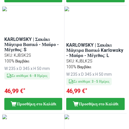
KARLOWSKY | Σακάκι
Μάγειρα Βασικό - Μαύρο -
KARLOWSKY | Σακάκι
Μέγεθος: S
Μάγειρα Βασικό Karlowsky
- Μαύρο - Μέγεθος: L
SKU
:
KJBSK2S
100% Βαμβάκι
SKU
:
KJBLK2S
100% Βαμβάκι
W 235 x D 345 x H 50 mm
W 235 x D 345 x H 50 mm
Σε απόθεμα
:
6
-
8
Ημέρες
Σε απόθεμα
:
3
-
5
Ημέρες
*
*
46,99 €
46,99 €
Προσθήκη στο Καλάθι
Προσθήκη στο Καλάθι