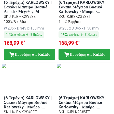
(6 Τεμάχια) KARLOWSKY |
(6 Τεμάχια) KARLOWSKY |
Σακάκι Μάγειρα Βασικό -
Σακάκι Μάγειρα Βασικό
Λευκό - Μέγεθος: M
Karlowsky - Μαύρο -
Μέγεθος: S
SKU
:
KJBMK2W#SET
SKU
:
KJBSK2S#SET
100% Βαμβάκι
100% Βαμβάκι
W 235 x D 345 x H 50 mm
W 235 x D 345 x H 50 mm
Σε απόθεμα
:
6
-
8
Ημέρες
Σε απόθεμα
:
6
-
8
Ημέρες
*
*
168,99 €
168,99 €
Προσθήκη στο Καλάθι
Προσθήκη στο Καλάθι
(6 Τεμάχια) KARLOWSKY |
(6 Τεμάχια) KARLOWSKY |
Σακάκι Μάγειρα Βασικό
Σακάκι Μάγειρα Βασικό
Karlowsky - Μαύρο -
Karlowsky - Μαύρο -
Μέγεθος: M
Μέγεθος: L
SKU
:
KJBMK2S#SET
SKU
:
KJBLK2S#SET