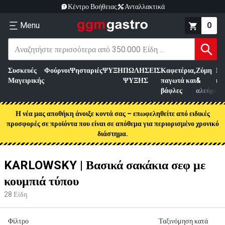
Κέντρο Βοήθειας
Ανταλλακτικά
Menu
0
Συσκευές
Φούρνοι
Ψησταριές
ΨΥΞΗ
ΠΩΛΗΣΕΙΣ
Καφετέρια,
Ζύμη
Επ
Μαγειρικής
ΨΥΞΗΣ
παγωτά και
&
κρ
βάφλες
αλεύρι
Η νέα μας αποθήκη άνοιξε κοντά σας – επωφεληθείτε από ειδικές
προσφορές σε προϊόντα που είναι σε απόθεμα για περιορισμένο χρονικό
διάστημα.
KARLOWSKY | Βασικά σακάκια σεφ με
κουμπιά τύπου
28
Είδη
Φίλτρο
Ταξινόμηση κατά