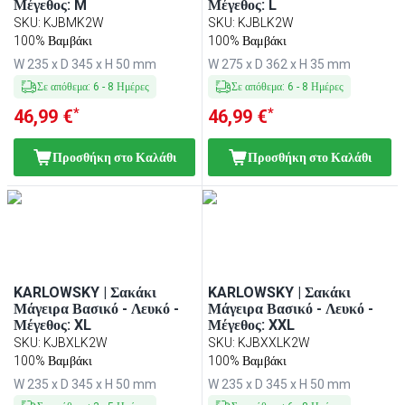
Μέγεθος: M
Μέγεθος: L
SKU
:
KJBMK2W
SKU
:
KJBLK2W
100% Βαμβάκι
100% Βαμβάκι
W 235 x D 345 x H 50 mm
W 275 x D 362 x H 35 mm
Σε απόθεμα
:
6
-
8
Ημέρες
Σε απόθεμα
:
6
-
8
Ημέρες
*
*
46,99 €
46,99 €
Προσθήκη στο Καλάθι
Προσθήκη στο Καλάθι
KARLOWSKY | Σακάκι
KARLOWSKY | Σακάκι
Μάγειρα Βασικό - Λευκό -
Μάγειρα Βασικό - Λευκό -
Μέγεθος: XL
Μέγεθος: XXL
SKU
:
KJBXLK2W
SKU
:
KJBXXLK2W
100% Βαμβάκι
100% Βαμβάκι
W 235 x D 345 x H 50 mm
W 235 x D 345 x H 50 mm