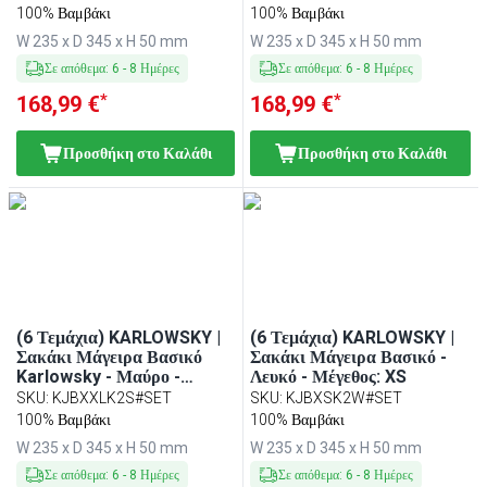
100% Βαμβάκι
100% Βαμβάκι
W 235 x D 345 x H 50 mm
W 235 x D 345 x H 50 mm
Σε απόθεμα
:
6
-
8
Ημέρες
Σε απόθεμα
:
6
-
8
Ημέρες
*
*
168,99 €
168,99 €
Προσθήκη στο Καλάθι
Προσθήκη στο Καλάθι
(6 Τεμάχια) KARLOWSKY |
(6 Τεμάχια) KARLOWSKY |
Σακάκι Μάγειρα Βασικό
Σακάκι Μάγειρα Βασικό -
Karlowsky - Μαύρο -
Λευκό - Μέγεθος: XS
Μέγεθος: XXL
SKU
:
KJBXXLK2S#SET
SKU
:
KJBXSK2W#SET
100% Βαμβάκι
100% Βαμβάκι
W 235 x D 345 x H 50 mm
W 235 x D 345 x H 50 mm
Σε απόθεμα
:
6
-
8
Ημέρες
Σε απόθεμα
:
6
-
8
Ημέρες