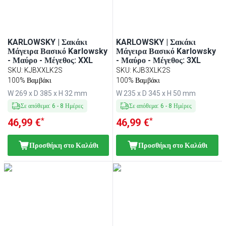
KARLOWSKY | Σακάκι
KARLOWSKY | Σακάκι
Μάγειρα Βασικό Karlowsky
Μάγειρα Βασικό Karlowsky
- Μαύρο - Μέγεθος: XXL
- Μαύρο - Μέγεθος: 3XL
SKU
:
KJBXXLK2S
SKU
:
KJB3XLK2S
100% Βαμβάκι
100% Βαμβάκι
W 269 x D 385 x H 32 mm
W 235 x D 345 x H 50 mm
Σε απόθεμα
:
6
-
8
Ημέρες
Σε απόθεμα
:
6
-
8
Ημέρες
*
*
46,99 €
46,99 €
Προσθήκη στο Καλάθι
Προσθήκη στο Καλάθι