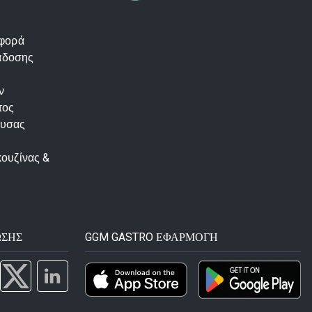
αφορά
άδοσης
ν
τος
ουσας
κουζίνας &
ΩΣΗΣ
GGM GASTRO ΕΦΑΡΜΟΓΉ