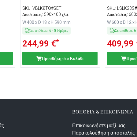
SKU
:
VBLK8TO#SET
SKU
:
LSLK23S
Διαστάσεις: 590x400 χλσ.
Διαστάσεις: 600
W 400 x D 18 x H 590 mm
W 600 x D 12 x
Σε απόθεμα
:
6
-
8
Ημέρες
Σε απόθεμα
:
6
*
244,99 €
409,99 
Προσθήκη στο Καλάθι
Προσ
ΒΟΗΘΕΙΑ & ΕΠΙΚΟΙΝΩΝΙΑ
άς
Επικοινωνήστε μαζί μας
Παρακολούθηση αποστολής