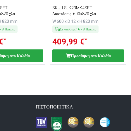
#SET
SKU
:
LSLK23MK#SET
x820 χλσ.
Διαστάσεις: 600x820 χλσ.
 H 820 mm
W 600 x D 12 x H 820 mm
-
8
Ημέρες
Σε απόθεμα
:
6
-
8
Ημέρες
*
*
€
409,99 €
θήκη στο Καλάθι
Προσθήκη στο Καλάθι
ΠΙΣΤΟΠΟΙΗΤΙΚΆ