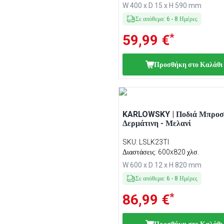
W 400 x D 15 x H 590 mm
Σε απόθεμα
:
6
-
8
Ημέρες
*
59,99 €
Προσθήκη στο Καλάθι
KARLOWSKY | Ποδιά Μπροσ
Δερμάτινη - Μελανί
SKU
:
LSLK23TI
Διαστάσεις: 600x820 χλσ.
W 600 x D 12 x H 820 mm
Σε απόθεμα
:
6
-
8
Ημέρες
*
86,99 €