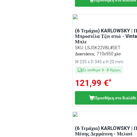
Προσθήκη στο Καλάθι
(6 Τεμάχια) KARLOWSKY | Π
Μπροστέλα Τζιν στυλ - Vint
Μπλε
SKU
:
LSJSK22VBL#SET
Διαστάσεις: 710x950 χλσ.
W 235 x D 345 x H 20 mm
Σε απόθεμα
:
6
-
8
Ημέρες
*
121,99 €
Προσθήκη στο Καλάθι
(6 Τεμάχια) KARLOWSKY | Π
Μέσης Δερμάτινη - Μελανί