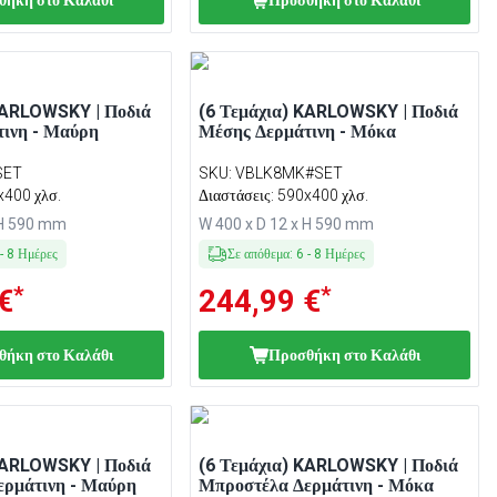
θήκη στο Καλάθι
Προσθήκη στο Καλάθι
KARLOWSKY | Ποδιά
(6 Τεμάχια) KARLOWSKY | Ποδιά
ινη - Μαύρη
Μέσης Δερμάτινη - Μόκα
SET
SKU
:
VBLK8MK#SET
x400 χλσ.
Διαστάσεις: 590x400 χλσ.
 H 590 mm
W 400 x D 12 x H 590 mm
-
8
Ημέρες
Σε απόθεμα
:
6
-
8
Ημέρες
*
*
€
244,99 €
θήκη στο Καλάθι
Προσθήκη στο Καλάθι
KARLOWSKY | Ποδιά
(6 Τεμάχια) KARLOWSKY | Ποδιά
ερμάτινη - Μαύρη
Μπροστέλα Δερμάτινη - Μόκα