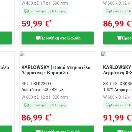
W 400 x D 17 x H 590 mm
W 600 x D 12 x
Σε απόθεμα
:
6
-
8
Ημέρες
Σε απόθεμα
:
6
*
59,99 €
86,99 €
Προσθήκη στο Καλάθι
Προσ
τέλα
KARLOWSKY | Ποδιά Μπροστέλα
KARLOWSKY |
Δερμάτινη - Καραμέλα
Δερμάτινη X-
SKU
:
LSLK23TO
SKU
:
LSLXSK3
Διαστάσεις: 600x820 χλσ.
100% Δέρμα μοσχ
82 εκ.
W 600 x D 12 x H 820 mm
W 600 x D 12 x
Σε απόθεμα
:
3
-
5
Ημέρες
Σε απόθεμα
:
6
*
86,99 €
91,99 €