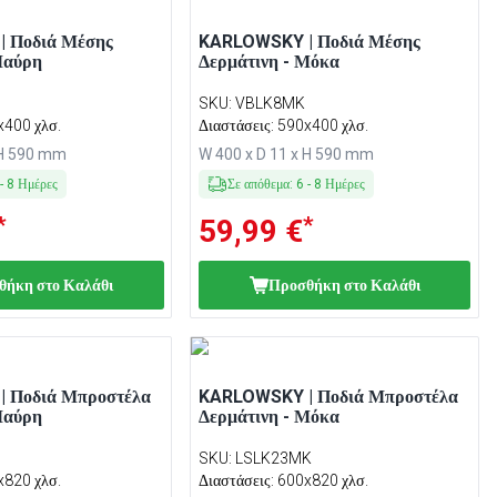
 Ποδιά Μέσης
KARLOWSKY | Ποδιά Μέσης
Μαύρη
Δερμάτινη - Μόκα
SKU
:
VBLK8MK
x400 χλσ.
Διαστάσεις: 590x400 χλσ.
 H 590 mm
W 400 x D 11 x H 590 mm
-
8
Ημέρες
Σε απόθεμα
:
6
-
8
Ημέρες
*
*
59,99 €
θήκη στο Καλάθι
Προσθήκη στο Καλάθι
 Ποδιά Μπροστέλα
KARLOWSKY | Ποδιά Μπροστέλα
Μαύρη
Δερμάτινη - Μόκα
SKU
:
LSLK23MK
x820 χλσ.
Διαστάσεις: 600x820 χλσ.