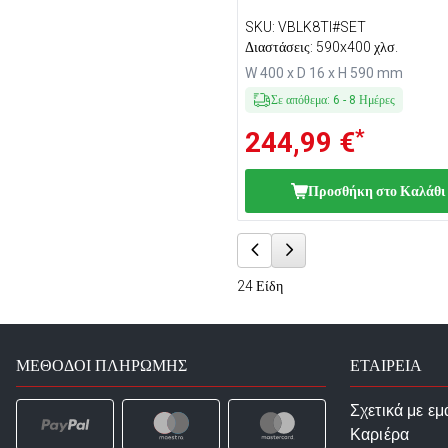
SKU
:
VBLK8TI#SET
Διαστάσεις: 590x400 χλσ.
W 400 x D 16 x H 590 mm
Σε απόθεμα
:
6
-
8
Ημέρες
*
244,99 €
Προσθήκη στο Καλάθι
24
Είδη
ΜΈΘΟΔΟΙ ΠΛΗΡΩΜΉΣ
ΕΤΑΙΡΕΙΑ
Σχετικά με εμ
Καριέρα