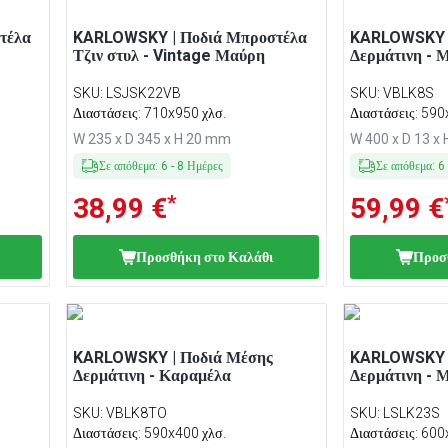
τέλα
KARLOWSKY | Ποδιά Μπροστέλα
KARLOWSKY |
Τζιν στυλ - Vintage Μαύρη
Δερμάτινη - 
SKU
:
LSJSK22VB
SKU
:
VBLK8S
Διαστάσεις: 710x950 χλσ.
Διαστάσεις: 590
W 235 x D 345 x H 20 mm
W 400 x D 13 x
Σε απόθεμα
:
6
-
8
Ημέρες
Σε απόθεμα
:
6
*
38,99 €
59,99 €
Προσθήκη στο Καλάθι
Προσ
KARLOWSKY | Ποδιά Μέσης
KARLOWSKY |
Δερμάτινη - Καραμέλα
Δερμάτινη - 
SKU
:
VBLK8TO
SKU
:
LSLK23S
Διαστάσεις: 590x400 χλσ.
Διαστάσεις: 600