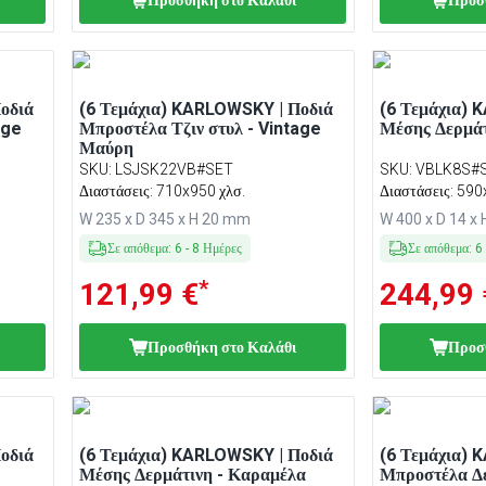
Προσθήκη στο Καλάθι
Προσ
οδιά
(6 Τεμάχια) KARLOWSKY | Ποδιά
(6 Τεμάχια) 
age
Μπροστέλα Τζιν στυλ - Vintage
Μέσης Δερμάτ
Μαύρη
SKU
:
LSJSK22VB#SET
SKU
:
VBLK8S#
Διαστάσεις: 710x950 χλσ.
Διαστάσεις: 590
W 235 x D 345 x H 20 mm
W 400 x D 14 x
Σε απόθεμα
:
6
-
8
Ημέρες
Σε απόθεμα
:
6
*
121,99 €
244,99 
Προσθήκη στο Καλάθι
Προσ
οδιά
(6 Τεμάχια) KARLOWSKY | Ποδιά
(6 Τεμάχια) 
Μέσης Δερμάτινη - Καραμέλα
Μπροστέλα Δ