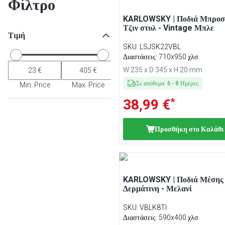
Φίλτρο
KARLOWSKY | Ποδιά Μπροσ
Τζιν στυλ - Vintage Μπλε
Τιμή
SKU
:
LSJSK22VBL
Διαστάσεις: 710x950 χλσ.
W 235 x D 345 x H 20 mm
Σε απόθεμα
:
6
-
8
Ημέρες
Min. Price
Max. Price
*
38,99 €
Προσθήκη στο Καλάθι
KARLOWSKY | Ποδιά Μέσης
Δερμάτινη - Μελανί
SKU
:
VBLK8TI
Διαστάσεις: 590x400 χλσ.