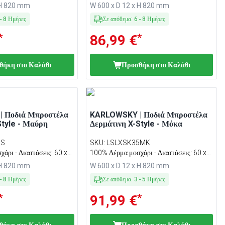
 H 820 mm
W 600 x D 12 x H 820 mm
-
8
Ημέρες
Σε απόθεμα
:
6
-
8
Ημέρες
*
*
86,99 €
θήκη στο Καλάθι
Προσθήκη στο Καλάθι
 Ποδιά Μπροστέλα
KARLOWSKY | Ποδιά Μπροστέλα
Style - Μαύρη
Δερμάτινη X-Style - Μόκα
5S
SKU
:
LSLXSK35MK
άρι - Διαστάσεις: 60 x
100% Δέρμα μοσχάρι - Διαστάσεις: 60 x
82 εκ.
 H 820 mm
W 600 x D 12 x H 820 mm
-
8
Ημέρες
Σε απόθεμα
:
3
-
5
Ημέρες
*
*
91,99 €