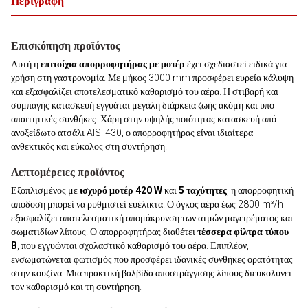
Περιγραφή
Επισκόπηση προϊόντος
Αυτή η
επιτοίχια απορροφητήρας με μοτέρ
έχει σχεδιαστεί ειδικά για
χρήση στη γαστρονομία. Με μήκος 3000 mm προσφέρει ευρεία κάλυψη
και εξασφαλίζει αποτελεσματικό καθαρισμό του αέρα. Η στιβαρή και
συμπαγής κατασκευή εγγυάται μεγάλη διάρκεια ζωής ακόμη και υπό
απαιτητικές συνθήκες. Χάρη στην υψηλής ποιότητας κατασκευή από
ανοξείδωτο ατσάλι AISI 430, ο απορροφητήρας είναι ιδιαίτερα
ανθεκτικός και εύκολος στη συντήρηση.
Λεπτομέρειες προϊόντος
Εξοπλισμένος με
ισχυρό μοτέρ 420 W
και
5 ταχύτητες
, η απορροφητική
απόδοση μπορεί να ρυθμιστεί ευέλικτα. Ο όγκος αέρα έως 2800 m³/h
εξασφαλίζει αποτελεσματική απομάκρυνση των ατμών μαγειρέματος και
σωματιδίων λίπους. Ο απορροφητήρας διαθέτει
τέσσερα φίλτρα τύπου
B
, που εγγυώνται σχολαστικό καθαρισμό του αέρα. Επιπλέον,
ενσωματώνεται φωτισμός που προσφέρει ιδανικές συνθήκες ορατότητας
στην κουζίνα. Μια πρακτική βαλβίδα αποστράγγισης λίπους διευκολύνει
τον καθαρισμό και τη συντήρηση.