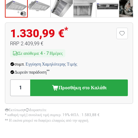
*
1.330,99 €
RRP
2.409,99 €
Σε απόθεμα
:
4
-
7
Ημέρες
συμπ.
Εγγύηση Χαμηλότερης Τιμής
**
Δωρεάν παράδοση
Προσθήκη στο Καλάθι
Εκτύπωση
Μοιραστείτε
* καθαρή τιμή | συνολική τιμή συμπερ. 19% ΦΠΑ.:
1.583,88 €
** Η εικόνα μπορεί να διαφέρει ελαφρώς από την αρχική.