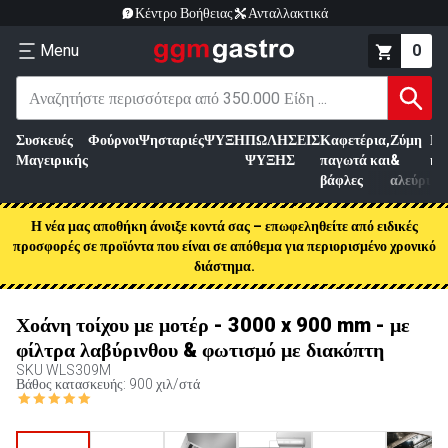
Κέντρο Βοήθειας
Ανταλλακτικά
Menu
0
Συσκευές
Φούρνοι
Ψησταριές
ΨΥΞΗ
ΠΩΛΗΣΕΙΣ
Καφετέρια,
Ζύμη
Επ
Μαγειρικής
ΨΥΞΗΣ
παγωτά και
&
κρ
βάφλες
αλεύρι
Η νέα μας αποθήκη άνοιξε κοντά σας – επωφεληθείτε από ειδικές
προσφορές σε προϊόντα που είναι σε απόθεμα για περιορισμένο χρονικό
διάστημα.
Χοάνη τοίχου με μοτέρ - 3000 x 900 mm - με
φίλτρα λαβύρινθου & φωτισμό με διακόπτη
SKU
WLS309M
Βάθος κατασκευής: 900 χιλ/στά