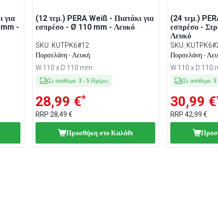
ι για
(12 τεμ.) PERA Weiß - Πιατάκι για
(24 τεμ.) PER
0 mm -
εσπρέσο - Ø 110 mm - Λευκό
εσπρέσο - Στ
Λευκό
SKU
:
KUTPK6#12
SKU
:
KUTPK6#
Πορσελάνη - Λευκή
Πορσελάνη - Λε
W 110 x D 110 mm
W 110 x D 110
Σε απόθεμα
:
3
-
5
Ημέρες
Σε απόθεμα
:
3
*
28,99 €
30,99 €
RRP
28,49 €
RRP
42,99 €
Προσθήκη στο Καλάθι
Προσ