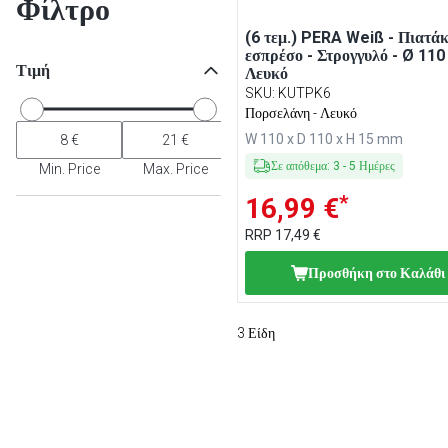
Φίλτρο
(6 τεμ.) PERA Weiß - Πιατάκ
εσπρέσο - Στρογγυλό - Ø 11
Τιμή
Λευκό
SKU
:
KUTPK6
Πορσελάνη - Λευκό
W 110 x D 110 x H 15 mm
Σε απόθεμα
:
3
-
5
Ημέρες
Min. Price
Max. Price
*
16,99 €
RRP
17,49 €
Προσθήκη στο Καλάθι
3
Είδη