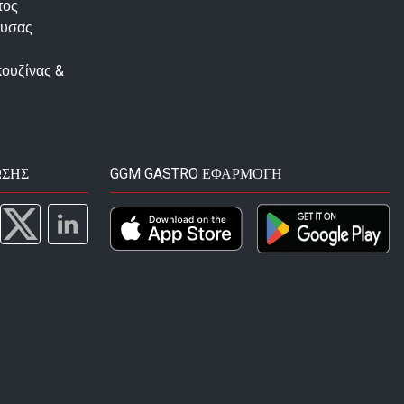
τος
ουσας
κουζίνας &
ΩΣΗΣ
GGM GASTRO ΕΦΑΡΜΟΓΉ