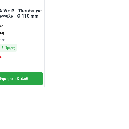
A Weiß - Πιατάκι για
ρογγυλό - Ø 110 mm -
24
υκή
 mm
-
5
Ημέρες
*
θήκη στο Καλάθι