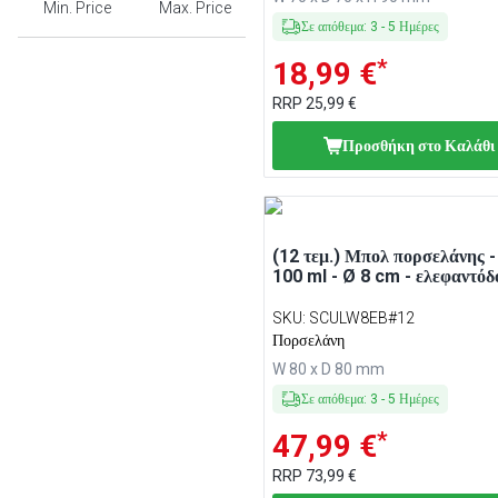
Min. Price
Max. Price
Σε απόθεμα
:
3
-
5
Ημέρες
*
18,99 €
RRP
25,99 €
Προσθήκη στο Καλάθι
(12 τεμ.) Μπολ πορσελάνης -
100 ml - Ø 8 cm - ελεφαντόδ
SKU
:
SCULW8EB#12
Πορσελάνη
W 80 x D 80 mm
Σε απόθεμα
:
3
-
5
Ημέρες
*
47,99 €
RRP
73,99 €