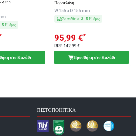
EB#12
Πορσελάνη
W 155 x D 155 mm
 mm
Σε απόθεμα
:
3
-
5
Ημέρες
-
5
Ημέρες
*
*
95,99 €
RRP
142,99 €
θήκη στο Καλάθι
Προσθήκη στο Καλάθι
ΠΙΣΤΟΠΟΙΗΤΙΚΆ