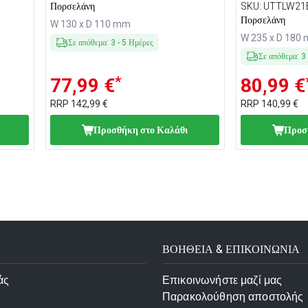
Πορσελάνη
SKU
:
UTTLW21
Πορσελάνη
W 130 x D 110 mm
W 235 x D 180
Σε απόθεμα
:
3
-
5
Ημέρες
Σε απόθεμα
:
3
*
77,99 €
80,99 €
RRP
142,99 €
RRP
140,99 €
Προσθήκη στο Καλάθι
Προσ
ΒΟΗΘΕΙΑ & ΕΠΙΚΟΙΝΩΝΙΑ
άς
Επικοινωνήστε μαζί μας
Παρακολούθηση αποστολής