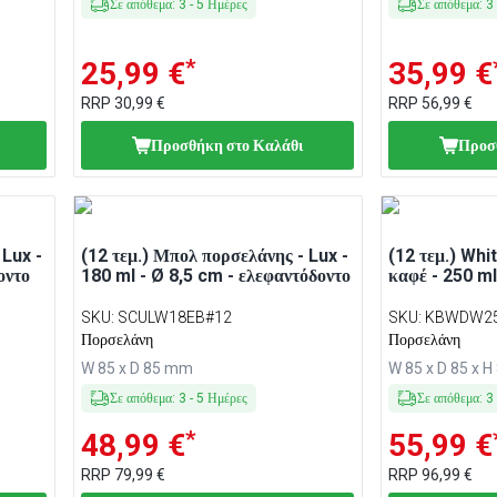
Σε απόθεμα
:
3
-
5
Ημέρες
Σε απόθεμα
:
3
*
25,99 €
35,99 €
RRP
30,99 €
RRP
56,99 €
Προσθήκη στο Καλάθι
Προσ
 Lux -
(12 τεμ.) Μπολ πορσελάνης - Lux -
(12 τεμ.) Whi
οντο
180 ml - Ø 8,5 cm - ελεφαντόδοντο
καφέ - 250 ml
SKU
:
SCULW18EB#12
SKU
:
KBWDW2
Πορσελάνη
Πορσελάνη
W 85 x D 85 mm
W 85 x D 85 x 
Σε απόθεμα
:
3
-
5
Ημέρες
Σε απόθεμα
:
3
*
48,99 €
55,99 €
RRP
79,99 €
RRP
96,99 €