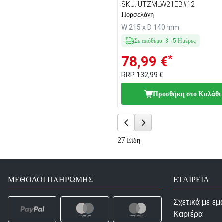
SKU
:
UTZMLW21EB#12
Πορσελάνη
W 215 x D 140 mm
Σε απόθεμα
:
3
-
5
Ημέρες
*
78,99 €
RRP
132,99 €
Προσθήκη στο Καλάθι
27
Είδη
ΜΈΘΟΔΟΙ ΠΛΗΡΩΜΉΣ
ΕΤΑΙΡΕΙΑ
Σχετικά με εμ
Καριέρα