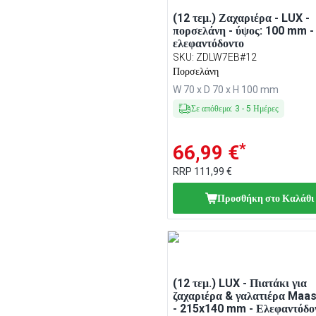
(12 τεμ.) Ζαχαριέρα - LUX -
πορσελάνη - ύψος: 100 mm -
ελεφαντόδοντο
SKU
:
ZDLW7EB#12
Πορσελάνη
W 70 x D 70 x H 100 mm
Σε απόθεμα
:
3
-
5
Ημέρες
*
66,99 €
RRP
111,99 €
Προσθήκη στο Καλάθι
(12 τεμ.) LUX - Πιατάκι για
ζαχαριέρα & γαλατιέρα Maas
- 215x140 mm - Ελεφαντόδο