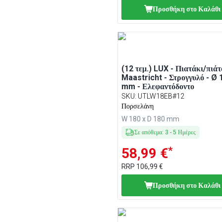
Προσθήκη στο Καλάθι
(12 τεμ.) LUX - Πιατάκι/πιάτ
Maastricht - Στρογγυλό - Ø 
mm - Ελεφαντόδοντο
SKU
:
UTLW18EB#12
Πορσελάνη
W 180 x D 180 mm
Σε απόθεμα
:
3
-
5
Ημέρες
*
58,99 €
RRP
106,99 €
Προσθήκη στο Καλάθι