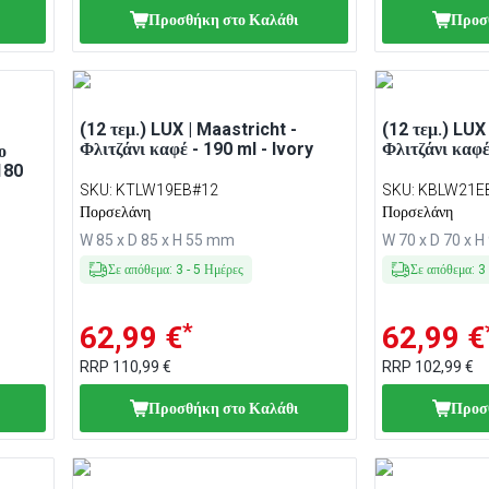
Προσθήκη στο Καλάθι
Προσ
(12 τεμ.) LUX | Maastricht -
(12 τεμ.) LUX
Φλιτζάνι καφέ - 190 ml - Ivory
Φλιτζάνι καφέ
ο
180
SKU
:
KTLW19EB#12
SKU
:
KBLW21E
Πορσελάνη
Πορσελάνη
W 85 x D 85 x H 55 mm
W 70 x D 70 x 
Σε απόθεμα
:
3
-
5
Ημέρες
Σε απόθεμα
:
3
*
62,99 €
62,99 €
RRP
110,99 €
RRP
102,99 €
Προσθήκη στο Καλάθι
Προσ