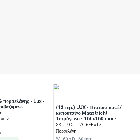
λ πορσελάνης - Lux -
οιβαζόμενο -
(12 τεμ.) LUX - Πιατάκι καφέ/
ο
καπουτσίνο Maastricht -
Τετράγωνο - 160x160 mm -
B#12
Ελεφαντόδοντο
SKU
:
KCUTLW16EB#12
Πορσελάνη
m
W 160 x D 160 mm