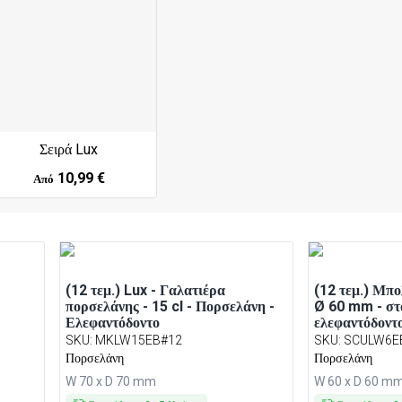
Σειρά Lux
10,99 €
Από
(12 τεμ.) Lux - Γαλατιέρα
(12 τεμ.) Μπο
πορσελάνης - 15 cl - Πορσελάνη -
Ø 60 mm - στ
Ελεφαντόδοντο
ελεφαντόδοντ
SKU
:
MKLW15EB#12
SKU
:
SCULW6E
Πορσελάνη
Πορσελάνη
W 70 x D 70 mm
W 60 x D 60 m