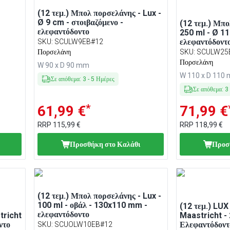
(12 τεμ.) Μπολ πορσελάνης - Lux -
Ø 9 cm - στοιβαζόμενο -
(12 τεμ.) Μπο
ελεφαντόδοντο
250 ml - Ø 11
ελεφαντόδοντ
SKU
:
SCULW9EB#12
Πορσελάνη
SKU
:
SCULW25
Πορσελάνη
W 90 x D 90 mm
W 110 x D 110
Σε απόθεμα
:
3
-
5
Ημέρες
Σε απόθεμα
:
3
*
61,99 €
71,99 €
RRP
115,99 €
RRP
118,99 €
Προσθήκη στο Καλάθι
Προσ
(12 τεμ.) Μπολ πορσελάνης - Lux -
100 ml - οβάλ - 130x110 mm -
(12 τεμ.) LUX
ελεφαντόδοντο
tricht
Maastricht -
ντο
Ελεφαντόδοντ
SKU
:
SCUOLW10EB#12