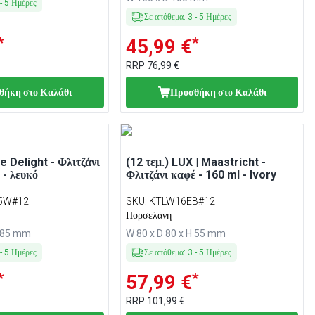
-
5
Ημέρες
Σε απόθεμα
:
3
-
5
Ημέρες
*
*
45,99 €
RRP
76,99 €
θήκη στο Καλάθι
Προσθήκη στο Καλάθι
te Delight - Φλιτζάνι
(12 τεμ.) LUX | Maastricht -
 - λευκό
Φλιτζάνι καφέ - 160 ml - Ivory
5W#12
SKU
:
KTLW16EB#12
Πορσελάνη
H 85 mm
W 80 x D 80 x H 55 mm
-
5
Ημέρες
Σε απόθεμα
:
3
-
5
Ημέρες
*
*
57,99 €
RRP
101,99 €