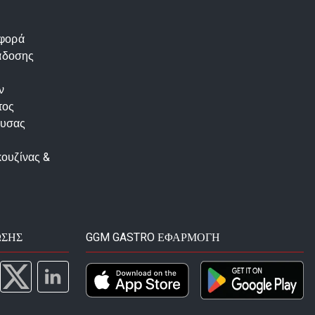
αφορά
άδοσης
ν
τος
ουσας
κουζίνας &
ΩΣΗΣ
GGM GASTRO ΕΦΑΡΜΟΓΉ