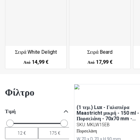
Σειρά White Delight
Σειρά Beard
14,99 €
17,99 €
Από
Από
Φίλτρο
(1 τεμ.) Lux - Γαλατιέρα
Τιμή
Maastricht μικρή - 150 ml -
Πορσελάνη - 70x70 mm -
Ελεφαντόδοντο
SKU
:
MKLW15EB
Πορσελάνη
W 70 x D 70 x H 90 mm