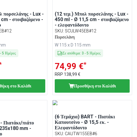
λ πορσελάνης - Lux -
(12 τεμ.) Μπολ πορσελάνης - Lux -
 cm - στοιβαζόμενο -
450 ml - Ø 11,5 cm - στοιβαζόμενο
ο
- ελεφαντόδοντο
EB#12
SKU
:
SCULW45EB#12
Πορσελάνη
 mm
W 115 x D 115 mm
-
5
Ημέρες
Σε απόθεμα
:
3
-
5
Ημέρες
*
*
74,99 €
RRP
138,99 €
θήκη στο Καλάθι
Προσθήκη στο Καλάθι
(6 Τεμάχια) BART - Πιατάκι
Καπουτσίνο - Ø 15,5 εκ. -
 - Πιατάκι/πιάτο
Ελεφαντόδοντο
 235x180 mm -
ο
SKU
:
CAUTW155EB#6