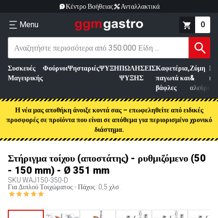
Κέντρο Βοήθειας
Ανταλλακτικά
Menu
0
Συσκευές
Φούρνοι
Ψησταριές
ΨΥΞΗ
ΠΩΛΗΣΕΙΣ
Καφετέρια,
Ζύμη
Επ
Μαγειρικής
ΨΥΞΗΣ
παγωτά και
&
κρ
βάφλες
αλεύρι
Η νέα μας αποθήκη άνοιξε κοντά σας – επωφεληθείτε από ειδικές
προσφορές σε προϊόντα που είναι σε απόθεμα για περιορισμένο χρονικό
διάστημα.
Στήριγμα τοίχου (αποστάτης) - ρυθμιζόμενο (50
- 150 mm) - Ø 351 mm
SKU
WAJ150-350-D
Για Διπλού Τοιχώματος - Πάχος: 0,5 χλσ.