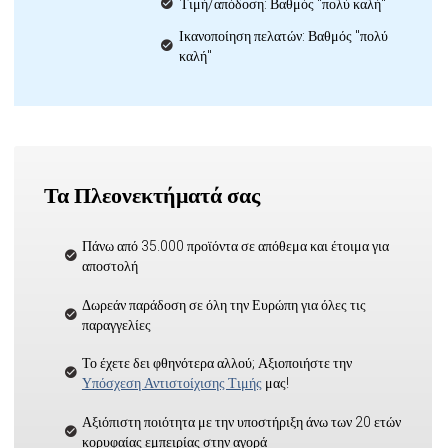
Τιμή/απόδοση: Βαθμός "πολύ καλή"
Ικανοποίηση πελατών: Βαθμός "πολύ
καλή"
Τα Πλεονεκτήματά σας
Πάνω από 35.000 προϊόντα σε απόθεμα και έτοιμα για
αποστολή
Δωρεάν παράδοση σε όλη την Ευρώπη για όλες τις
παραγγελίες
Το έχετε δει φθηνότερα αλλού; Αξιοποιήστε την
Υπόσχεση Αντιστοίχισης Τιμής
μας!
Αξιόπιστη ποιότητα με την υποστήριξη άνω των 20 ετών
κορυφαίας εμπειρίας στην αγορά