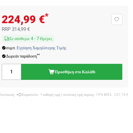
*
224,99 €
RRP
314,99 €
Σε απόθεμα
:
4
-
7
Ημέρες
συμπ.
Εγγύηση Χαμηλότερης Τιμής
**
Δωρεάν παράδοση
Προσθήκη στο Καλάθι
Εκτύπωση
Μοιραστείτε
* καθαρή τιμή | συνολική τιμή συμπερ. 19% ΦΠΑ.:
267,74 €