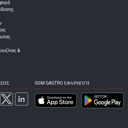
αφορά
άδοσης
ν
τος
ουσας
κουζίνας &
ΩΣΗΣ
GGM GASTRO ΕΦΑΡΜΟΓΉ