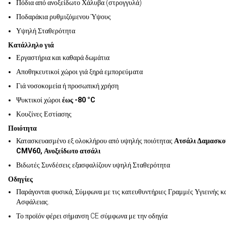
Πόδια από ανοξείδωτο Χάλυβα (στρογγυλά)
Ποδαράκια ρυθμιζόμενου Ύψους
Υψηλή Σταθερότητα
Κατάλληλο γιά
Εργαστήρια και καθαρά δωμάτια
Αποθηκευτικοί χώροι γιά ξηρά εμπορεύματα
Γιά νοσοκομεία ή προσωπική χρήση
Ψυκτικοί χώροι
έως -80 °C
Κουζίνες Εστίασης
Ποιότητα
Κατασκευασμένο εξ ολοκλήρου από υψηλής ποιότητας
Ατσάλι Δαμασκο
CMV60, Ανοξείδωτο ατσάλι
Βιδωτές Συνδέσεις εξασφαλίζουν υψηλή Σταθερότητα
Οδηγίες
Παράγονται φυσικά, Σύμφωνα με τις κατευθυντήριες Γραμμές Υγιεινής κ
Ασφάλειας.
Το προϊόν φέρει σήμανση CE σύμφωνα με την οδηγία