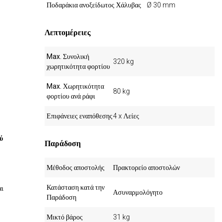
Ποδαράκια ανοξείδωτος Χάλυβας
Ø 30 mm
Λεπτομέρειες
Max. Συνολική
320 kg
χωρητικότητα φορτίου
Max. Χωρητικότητα
80 kg
φορτίου ανά ράφι
Επιφάνειες εναπόθεσης
4 x Λείες
ύ
Παράδοση
Μέθοδος αποστολής
Πρακτορείο αποστολών
Κατάσταση κατά την
αι
Ασυναρμολόγητο
Παράδοση
Μικτό βάρος
31 kg