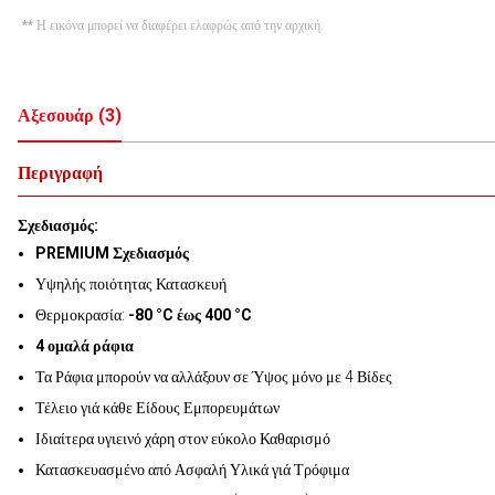
** Η εικόνα μπορεί να διαφέρει ελαφρώς από την αρχική.
Αξεσουάρ
(
3
)
Περιγραφή
Σχεδιασμός:
PREMIUM Σχεδιασμός
Υψηλής ποιότητας Κατασκευή
Θερμοκρασία:
-80 °C έως 400 °C
4 ομαλά ράφια
Τα Ράφια μπορούν να αλλάξουν σε Ύψος μόνο με 4 Βίδες
Τέλειο γιά κάθε Είδους Εμπορευμάτων
Ιδιαίτερα υγιεινό χάρη στον εύκολο Καθαρισμό
Κατασκευασμένο από Ασφαλή Υλικά γιά Τρόφιμα