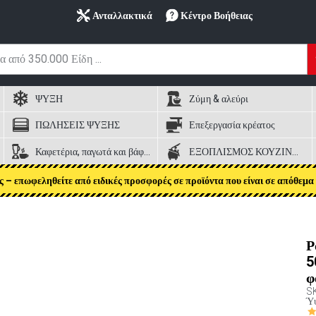
Ανταλλακτικά
Κέντρο Βοήθειας
ΨΥΞΗ
Ζύμη & αλεύρι
ΠΩΛΗΣΕΙΣ ΨΥΞΗΣ
Επεξεργασία κρέατος
Καφετέρια, παγωτά και βάφλες
ΕΞΟΠΛΙΣΜΟΣ ΚΟΥΖΙΝΑΣ
ς – επωφεληθείτε από ειδικές προσφορές σε προϊόντα που είναι σε απόθεμα 
Ρ
5
φ
S
Ύψ