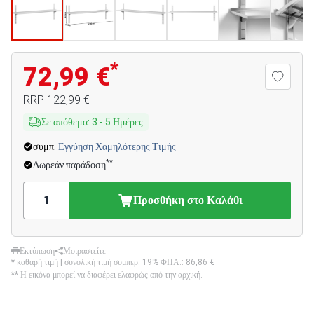
*
72,99 €
RRP
122,99 €
Σε απόθεμα
:
3
-
5
Ημέρες
συμπ.
Εγγύηση Χαμηλότερης Τιμής
**
Δωρεάν παράδοση
Προσθήκη στο Καλάθι
Εκτύπωση
Μοιραστείτε
* καθαρή τιμή | συνολική τιμή συμπερ. 19% ΦΠΑ.:
86,86 €
** Η εικόνα μπορεί να διαφέρει ελαφρώς από την αρχική.