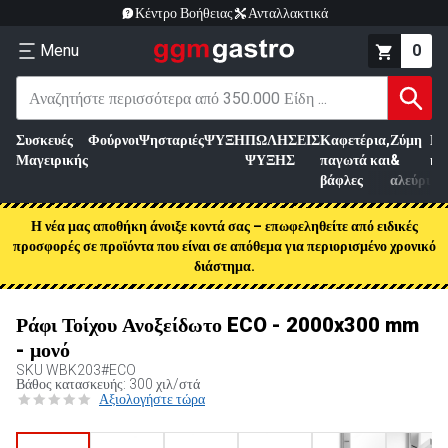
Κέντρο Βοήθειας
Ανταλλακτικά
Menu
0
Συσκευές
Φούρνοι
Ψησταριές
ΨΥΞΗ
ΠΩΛΗΣΕΙΣ
Καφετέρια,
Ζύμη
Επ
Μαγειρικής
ΨΥΞΗΣ
παγωτά και
&
κρ
βάφλες
αλεύρι
Η νέα μας αποθήκη άνοιξε κοντά σας – επωφεληθείτε από ειδικές
προσφορές σε προϊόντα που είναι σε απόθεμα για περιορισμένο χρονικό
διάστημα.
Ράφι Τοίχου Ανοξείδωτο ECO - 2000x300 mm
- μονό
SKU
WBK203#ECO
Βάθος κατασκευής: 300 χιλ/στά
Αξιολογήστε τώρα