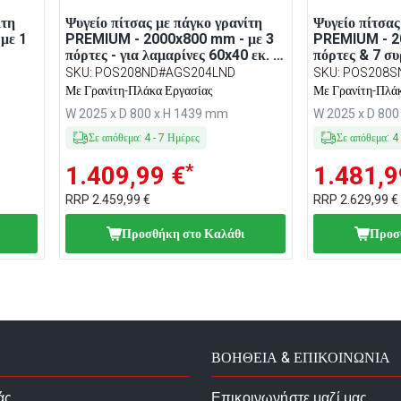
ίτη
Ψυγείο πίτσας με πάγκο γρανίτη
Ψυγείο πίτσας
με 1
PREMIUM - 2000x800 mm - με 3
PREMIUM - 2
πόρτες - για λαμαρίνες 60x40 εκ. -
πόρτες & 7 συ
ν LED
με επικαθήμενη βιτρίνα σαλατών
επικαθήμενη 
SKU
:
POS208ND#AGS204LND
SKU
:
POS208S
LED - 9x GN 1/3
- 10x GN 1/4
Με Γρανίτη-Πλάκα Εργασίας
Με Γρανίτη-Πλά
W 2025 x D 800 x H 1439 mm
W 2025 x D 80
Σε απόθεμα
:
4
-
7
Ημέρες
Σε απόθεμα
:
4
*
1.409,99 €
1.481,9
RRP
2.459,99 €
RRP
2.629,99 €
Προσθήκη στο Καλάθι
Προσ
ΒΟΗΘΕΙΑ & ΕΠΙΚΟΙΝΩΝΙΑ
άς
Επικοινωνήστε μαζί μας