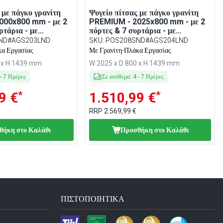
 με πάγκο γρανίτη
Ψυγείο πίτσας με πάγκο γρανίτη
000x800 mm - με 2
PREMIUM - 2025x800 mm - με 2
ρτάρια - με
πόρτες & 7 συρτάρια - με
βιτρίνα σαλατών LED
επικαθήμενη βιτρίνα σαλατών LED
ND#AGS203LND
SKU
:
POS208SND#AGS204LND
- 9x GN 1/3
κα Εργασίας
Με Γρανίτη-Πλάκα Εργασίας
0 x H 1439 mm
W 2025 x D 800 x H 1439 mm
-
7
Ημέρες
Σε απόθεμα
:
4
-
7
Ημέρες
*
*
9 €
1.510,99 €
RRP
2.569,99 €
θήκη στο Καλάθι
Προσθήκη στο Καλάθι
ΠΙΣΤΟΠΟΙΗΤΙΚΆ