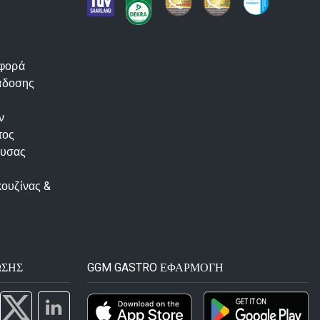
αφορά
άδοσης
ν
τος
ουσας
κουζίνας &
ΩΣΗΣ
GGM GASTRO ΕΦΑΡΜΟΓΉ