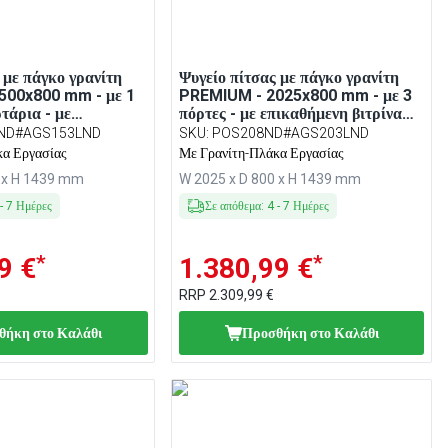
 με πάγκο γρανίτη
Ψυγείο πίτσας με πάγκο γρανίτη
500x800 mm - με 1
PREMIUM - 2025x800 mm - με 3
τάρια - με
πόρτες - με επικαθήμενη βιτρίνα
βιτρίνα σαλατών LED
σαλατών LED - 10x GN 1/4
ND#AGS153LND
SKU
:
POS208ND#AGS203LND
κα Εργασίας
Με Γρανίτη-Πλάκα Εργασίας
0 x H 1439 mm
W 2025 x D 800 x H 1439 mm
-
7
Ημέρες
Σε απόθεμα
:
4
-
7
Ημέρες
*
*
9 €
1.380,99 €
RRP
2.309,99 €
θήκη στο Καλάθι
Προσθήκη στο Καλάθι