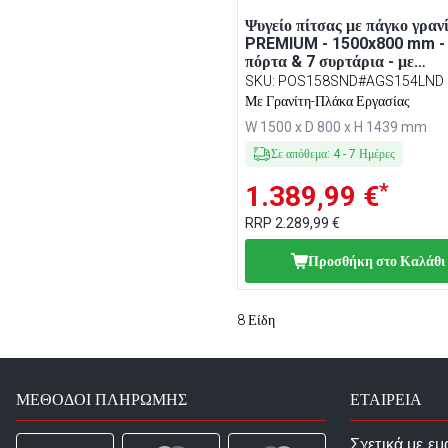
Ψυγείο πίτσας με πάγκο γραν
PREMIUM - 1500x800 mm - 
πόρτα & 7 συρτάρια - με
επικαθήμενη βιτρίνα σαλατώ
SKU
:
POS158SND#AGS154LND
- 5x GN 1/3 + 1x GN 1/2
Με Γρανίτη-Πλάκα Εργασίας
W 1500 x D 800 x H 1439 mm
Σε απόθεμα
:
4
-
7
Ημέρες
*
1.389,99 €
RRP
2.289,99 €
Προσθήκη στο Καλάθι
8
Είδη
ΜΈΘΟΔΟΙ ΠΛΗΡΩΜΉΣ
ΕΤΑΙΡΕΙΑ
Σχετικά με εμ