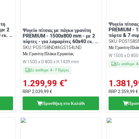
ίτη
Ψυγείο πίτσας
με 2
PREMIUM - 1
Ψυγείο πίτσας με πάγκο γρανίτη
εκ. -
πόρτα & 7 συρ
PREMIUM - 1500x800 mm - με 2
ατών
επικαθήμενη 
πόρτες - για λαμαρίνες 60x40 εκ. -
SKU
:
POS158S
- 7x GN 1/4
με επικαθήμενη βιτρίνα σαλατών
SKU
:
POS158ND#AGS154LND
Με Γρανίτη-Πλά
LED - 5x GN 1/3 + 1x GN 1/2
Με Γρανίτη-Πλάκα Εργασίας
W 1500 x D 80
W 1500 x D 800 x H 1439 mm
Σε απόθεμα
:
4
Σε απόθεμα
:
4
-
7
Ημέρες
*
1.299,99 €
1.381,9
RRP
2.039,99 €
RRP
2.359,99 €
Προσθήκη στο Καλάθι
Προσ