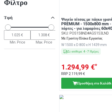
Φίλτρο
Τιμή
Ψυγείο πίτσας με πάγκο γραν
PREMIUM - 1500x800 mm - 
πόρτες - για λαμαρίνες 60x40 
με επικαθήμενη βιτρίνα σαλ
SKU
:
POS158ND#AGS153LND
LED - 7x GN 1/4
Με Γρανίτη-Πλάκα Εργασίας
Min. Price
Max. Price
W 1500 x D 800 x H 1439 mm
Σε απόθεμα
:
4
-
7
Ημέρες
*
1.294,99 €
RRP
2.119,99 €
Προσθήκη στο Καλάθι