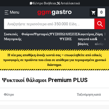
Κέντρο Βοήθειας
Ανταλλακτικά
Menu
0
Συσκευές
Φούρνοι
Ψησταριές
ΨΥΞΗ
ΠΩΛΗΣΕΙΣ
Καφετέρια,
Ζύμη
Επ
Μαγειρικής
ΨΥΞΗΣ
παγωτά και
&
κρ
βάφλες
αλεύρι
Η νέα μας αποθήκη άνοιξε κοντά σας – επωφεληθείτε από ειδικές
προσφορές σε προϊόντα που είναι σε απόθεμα για περιορισμένο χρονικό
διάστημα.
Ψυκτικοί θάλαμοι Premium PLUS
Φίλτρο
Ταξινόμηση κατά