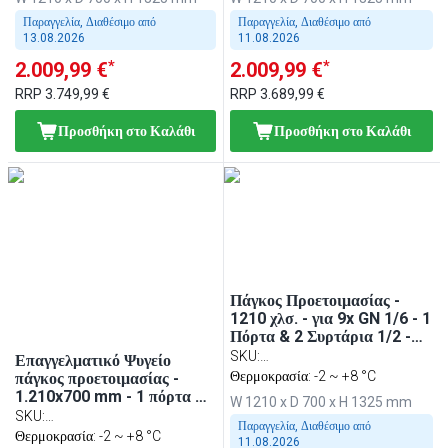
γκριλιέρα επαφής (contact
& πρέσα για χάμπουργκερ
grill)
(Hamburger press)
Παραγγελία, Διαθέσιμο από
Παραγγελία, Διαθέσιμο από
13.08.2026
11.08.2026
*
*
2.009,99 €
2.009,99 €
RRP
3.749,99 €
RRP
3.689,99 €
Προσθήκη στο Καλάθι
Προσθήκη στο Καλάθι
Πάγκος Προετοιμασίας -
1210 χλσ. - για 9x GN 1/6 - 1
Πόρτα & 2 Συρτάρια 1/2 -
συμπ. Γκριλ Επαφής
SKU
:
Επαγγελματικό Ψυγείο
ZBF127DN#DKGJ542#SBF
Θερμοκρασία: -2 ~ +8 °C
πάγκος προετοιμασίας -
1.210x700 mm - 1 πόρτα &
W 1210 x D 700 x H 1325 mm
2 συρτάρια - για 9x GN 1/6
SKU
:
Παραγγελία, Διαθέσιμο από
λεκανάκια - περιλ. επαφής
ZBF127DN#KGJ12#HM#SBF
Θερμοκρασία: -2 ~ +8 °C
11.08.2026