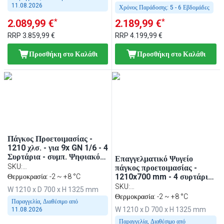
11.08.2026
Χρόνος Παράδοσης:
5 - 6 Εβδομάδες
*
*
2.089,99 €
2.189,99 €
RRP
3.859,99 €
RRP
4.199,99 €
Προσθήκη στο Καλάθι
Προσθήκη στο Καλάθι
Πάγκος Προετοιμασίας -
1210 χλσ. - για 9x GN 1/6 - 4
Συρτάρια - συμπ. Ψηφιακό
Επαγγελματικό Ψυγείο
Γκριλ Επαφής
SKU
:
πάγκος προετοιμασίας -
1210x700 mm - 4 συρτάρια
ZBF127DN#DKGJ322#2SBF
Θερμοκρασία: -2 ~ +8 °C
- για 9x GN 1/6 λεκανάκια -
SKU
:
W 1210 x D 700 x H 1325 mm
περιλ. τοστιέρα επαφής
ZBF127DN#KGKB300#2SBF
Θερμοκρασία: -2 ~ +8 °C
Παραγγελία, Διαθέσιμο από
(contact grill)
W 1210 x D 700 x H 1325 mm
11.08.2026
Παραγγελία, Διαθέσιμο από