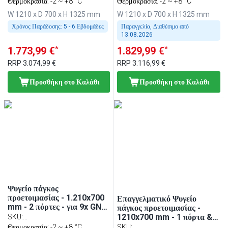
Θερμοκρασία: -2 ~ +8 °C
Θερμοκρασία: -2 ~ +8 °C
επαφής (contact grill)
επαφής (Contact grill)
W 1210 x D 700 x H 1325 mm
W 1210 x D 700 x H 1325 mm
Χρόνος Παράδοσης:
5 - 6 Εβδομάδες
Παραγγελία, Διαθέσιμο από
13.08.2026
*
*
1.773,99 €
1.829,99 €
RRP
3.074,99 €
RRP
3.116,99 €
Προσθήκη στο Καλάθι
Προσθήκη στο Καλάθι
Ψυγείο πάγκος
προετοιμασίας - 1.210x700
Επαγγελματικό Ψυγείο
mm - 2 πόρτες - για 9x GN
πάγκος προετοιμασίας -
1/6 λεκανάκια - περιλ.
1210x700 mm - 1 πόρτα & 2
SKU
:
κοντακτ γκριλ (contact
συρτάρια - για 9x GN 1/6
ZBF127DN#KGJ12#HMH130
Θερμοκρασία: -2 ~ +8 °C
SKU
: