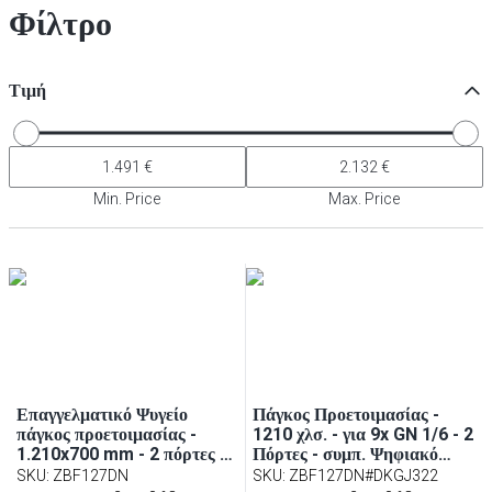
Φίλτρο
Τιμή
Min. Price
Max. Price
Επαγγελματικό Ψυγείο
Πάγκος Προετοιμασίας -
πάγκος προετοιμασίας -
1210 χλσ. - για 9x GN 1/6 - 2
1.210x700 mm - 2 πόρτες -
Πόρτες - συμπ. Ψηφιακό
για 9x GN 1/6 λεκανάκια
Γκριλ Επαφής
SKU
:
ZBF127DN
SKU
:
ZBF127DN#DKGJ322