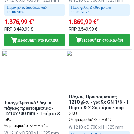
W 1210 x D 700 x H 1325 mm
W 1210 x D 700 x H 1325 mm
Παραγγελία, Διαθέσιμο από
Παραγγελία, Διαθέσιμο από
11.08.2026
11.08.2026
*
*
1.876,99 €
1.869,99 €
RRP
3.449,99 €
RRP
3.549,99 €
Προσθήκη στο Καλάθι
Προσθήκη στο Καλάθι
Πάγκος Προετοιμασίας -
1210 χλσ. - για 9x GN 1/6 - 1
Επαγγελματικό Ψυγείο
Πόρτα & 2 Συρτάρια - συμπ.
πάγκος προετοιμασίας -
Ψηφιακό Γκριλ Επαφής
1210x700 mm - 1 πόρτα & 2
SKU
:
συρτάρια - για 9x GN 1/6
SKU
:
ZBF127DN#DKGJ322#SBF
Θερμοκρασία: -2 ~ +8 °C
λεκανάκια - περιλ. κοντακτ
ZBF127DN#KGKB200#SBF
Θερμοκρασία: -2 ~ +8 °C
W 1210 x D 700 x H 1325 mm
γκριλ (contact grill)
W 1210 x D 700 x H 1325 mm