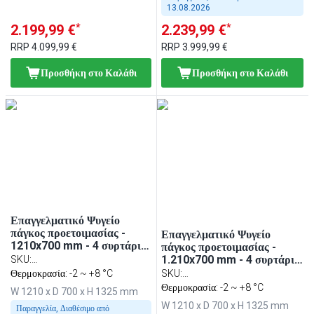
13.08.2026
*
*
2.199,99 €
2.239,99 €
RRP
4.099,99 €
RRP
3.999,99 €
Προσθήκη στο Καλάθι
Προσθήκη στο Καλάθι
Επαγγελματικό Ψυγείο
πάγκος προετοιμασίας -
Επαγγελματικό Ψυγείο
1210x700 mm - 4 συρτάρια
πάγκος προετοιμασίας -
- για 9x GN 1/6 λεκανάκια -
1.210x700 mm - 4 συρτάρια
SKU
:
περιλ. τοστιέρα επαφής
- για 9x GN 1/6 λεκανάκια -
ZBF127DN#KGJ13#HM#2SBF
Θερμοκρασία: -2 ~ +8 °C
SKU
:
(Contact grill) & πρέσα
περιλ. τοστιέρα επαφής
ZBF127DN#KGJ12#HM#2SBF
Θερμοκρασία: -2 ~ +8 °C
W 1210 x D 700 x H 1325 mm
hamburger
(contact grill) & πρέσα
W 1210 x D 700 x H 1325 mm
Παραγγελία, Διαθέσιμο από
μπιφτεκιών (hamburger