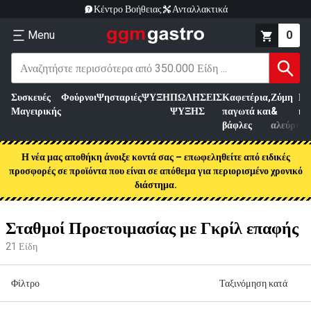
Κέντρο Βοήθειας
Ανταλλακτικά
Menu
0
Συσκευές
Φούρνοι
Ψησταριές
ΨΥΞΗ
ΠΩΛΗΣΕΙΣ
Καφετέρια,
Ζύμη
Επ
Μαγειρικής
ΨΥΞΗΣ
παγωτά και
&
κρ
βάφλες
αλεύρι
Η νέα μας αποθήκη άνοιξε κοντά σας – επωφεληθείτε από ειδικές
προσφορές σε προϊόντα που είναι σε απόθεμα για περιορισμένο χρονικό
διάστημα.
Σταθμοί Προετοιμασίας με Γκρίλ επαφής
21
Είδη
Φίλτρο
Ταξινόμηση κατά