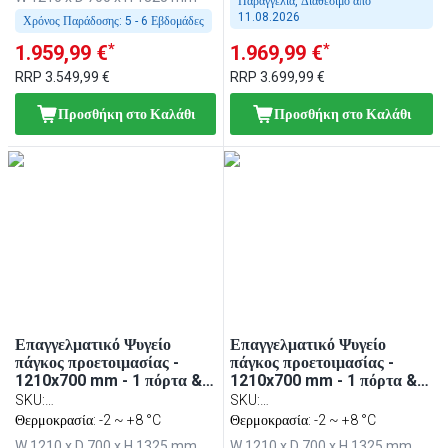
Παραγγελία, Διαθέσιμο από
11.08.2026
Χρόνος Παράδοσης:
5 - 6 Εβδομάδες
*
*
1.959,99 €
1.969,99 €
RRP
3.549,99 €
RRP
3.699,99 €
Προσθήκη στο Καλάθι
Προσθήκη στο Καλάθι
Επαγγελματικό Ψυγείο
Επαγγελματικό Ψυγείο
πάγκος προετοιμασίας -
πάγκος προετοιμασίας -
1210x700 mm - 1 πόρτα & 2
1210x700 mm - 1 πόρτα & 2
συρτάρια - για 9x GN 1/6
συρτάρια 1/2 - για 9x GN
SKU
:
SKU
:
λεκανάκια - περιλ.
1/6 λεκανάκια - περιλ.
ZBF127DN#KGKB300#SBF
Θερμοκρασία: -2 ~ +8 °C
ZBF127DN#KGJ13#HM#SBF
Θερμοκρασία: -2 ~ +8 °C
ηλεκτρική τοστιέρα/
επαφής γκριλ (Contact grill)
W 1210 x D 700 x H 1325 mm
W 1210 x D 700 x H 1325 mm