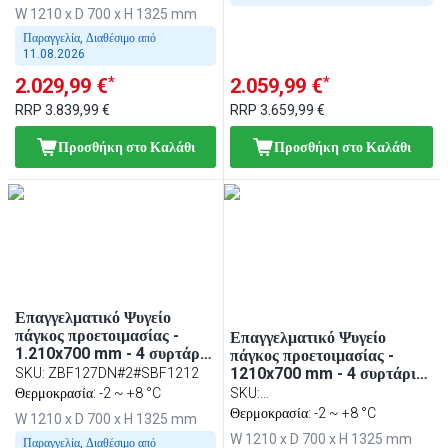
γκριλ (Contact grill) &
W 1210 x D 700 x H 1325 mm
μηχανή για χάμπουργκερ
(Hamburger press)
Παραγγελία, Διαθέσιμο από
11.08.2026
*
*
2.029,99 €
2.059,99 €
RRP
3.839,99 €
RRP
3.659,99 €
Προσθήκη στο Καλάθι
Προσθήκη στο Καλάθι
Επαγγελματικό Ψυγείο
πάγκος προετοιμασίας -
Επαγγελματικό Ψυγείο
1.210x700 mm - 4 συρτάρια
πάγκος προετοιμασίας -
- για 9x GN 1/6 λεκανάκια
1210x700 mm - 4 συρτάρια
SKU
:
ZBF127DN#2#SBF1212
- για 9x GN 1/6 λεκανάκια -
Θερμοκρασία: -2 ~ +8 °C
SKU
:
περιλ. επαφής (Contact
ZBF127DN#KGKB200#2SBF
Θερμοκρασία: -2 ~ +8 °C
W 1210 x D 700 x H 1325 mm
grill)
W 1210 x D 700 x H 1325 mm
Παραγγελία, Διαθέσιμο από