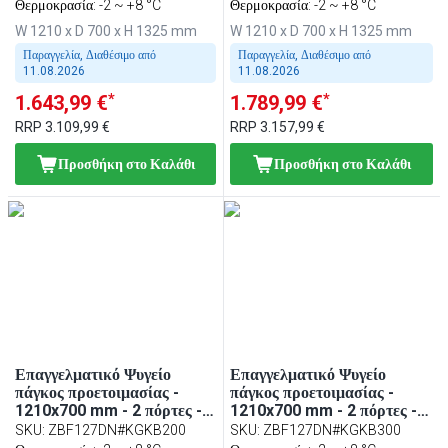
Θερμοκρασία: -2 ~ +8 °C
Θερμοκρασία: -2 ~ +8 °C
W 1210 x D 700 x H 1325 mm
W 1210 x D 700 x H 1325 mm
Παραγγελία, Διαθέσιμο από
Παραγγελία, Διαθέσιμο από
11.08.2026
11.08.2026
*
*
1.643,99 €
1.789,99 €
RRP
3.109,99 €
RRP
3.157,99 €
Προσθήκη στο Καλάθι
Προσθήκη στο Καλάθι
Επαγγελματικό Ψυγείο
Επαγγελματικό Ψυγείο
πάγκος προετοιμασίας -
πάγκος προετοιμασίας -
1210x700 mm - 2 πόρτες -
1210x700 mm - 2 πόρτες -
για 9x GN 1/6 λεκανάκια -
για 9x GN 1/6 λεκανάκια -
SKU
:
ZBF127DN#KGKB200
SKU
:
ZBF127DN#KGKB300
περιλ. ηλεκτρική τοστιέρα
περιλ. επαγγελματικός