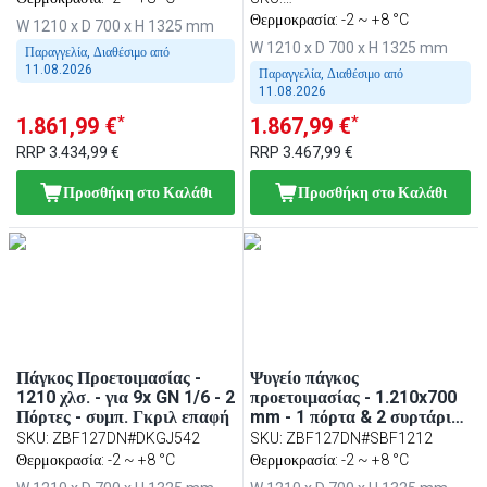
grill) & πρες χάμπουργκερ
λεκανάκια - περιλ. επαφής
ZBF127DN#KGJ13#HMH130
Θερμοκρασία: -2 ~ +8 °C
W 1210 x D 700 x H 1325 mm
(hamburger press)
γκριλ (contact grill) &
W 1210 x D 700 x H 1325 mm
Παραγγελία, Διαθέσιμο από
πρέσα hamburger
11.08.2026
(hamburger press)
Παραγγελία, Διαθέσιμο από
11.08.2026
*
*
1.861,99 €
1.867,99 €
RRP
3.434,99 €
RRP
3.467,99 €
Προσθήκη στο Καλάθι
Προσθήκη στο Καλάθι
Πάγκος Προετοιμασίας -
Ψυγείο πάγκος
1210 χλσ. - για 9x GN 1/6 - 2
προετοιμασίας - 1.210x700
Πόρτες - συμπ. Γκριλ επαφή
mm - 1 πόρτα & 2 συρτάρια
- για 9x GN 1/6 λεκανάκια
SKU
:
ZBF127DN#DKGJ542
SKU
:
ZBF127DN#SBF1212
Θερμοκρασία: -2 ~ +8 °C
Θερμοκρασία: -2 ~ +8 °C