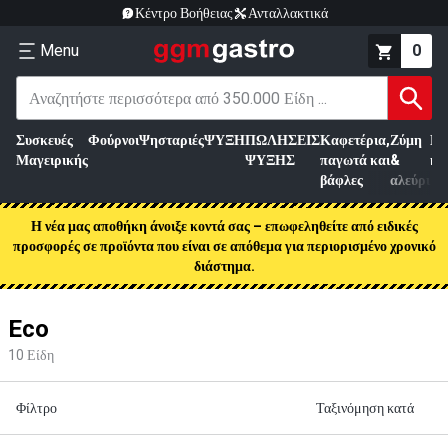
Κέντρο Βοήθειας
Ανταλλακτικά
Menu
0
Συσκευές
Φούρνοι
Ψησταριές
ΨΥΞΗ
ΠΩΛΗΣΕΙΣ
Καφετέρια,
Ζύμη
Επ
Μαγειρικής
ΨΥΞΗΣ
παγωτά και
&
κρ
βάφλες
αλεύρι
Η νέα μας αποθήκη άνοιξε κοντά σας – επωφεληθείτε από ειδικές
προσφορές σε προϊόντα που είναι σε απόθεμα για περιορισμένο χρονικό
διάστημα.
Eco
10
Είδη
Φίλτρο
Ταξινόμηση κατά