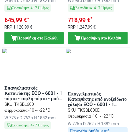
W 595 x D 662 x H 1882 mm
W 595 x D 662 x H 1882 mm
Σε απόθεμα
:
4
-
7
Ημέρες
Σε απόθεμα
:
4
-
7
Ημέρες
*
*
645,99 €
718,99 €
RRP
1.120,99 €
RRP
1.247,99 €
Προσθήκη στο Καλάθι
Προσθήκη στο Καλάθι
Επαγγελματικός
Καταψύκτης ECO - 600 l - 1
Επαγγελματικός
πόρτα - τυφλή πόρτα - μαύρο
Καταψύκτης από ανοξείδωτο
- για ΗΒ & 5 σχάρες
χάλυβα ECO - 600 l - 1
SKU
:
TKSBL600
πόρτα - τυφλή πόρτα & 5
Θερμοκρασία -10 ~ -22 °C
SKU
:
TKSBL600E
σχάρες - εσωτερική
Θερμοκρασία -10 ~ -22 °C
W 775 x D 762 x H 1882 mm
επένδυση ABS
W 775 x D 762 x H 1882 mm
Σε απόθεμα
:
4
-
7
Ημέρες
Παραγγελία, Διαθέσιμο από