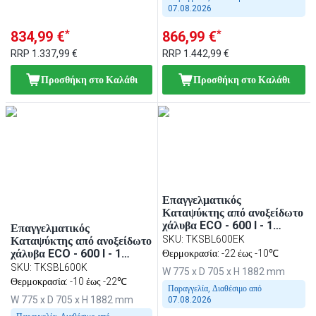
07.08.2026
*
*
834,99 €
866,99 €
RRP
1.337,99 €
RRP
1.442,99 €
Προσθήκη στο Καλάθι
Προσθήκη στο Καλάθι
Επαγγελματικός
Καταψύκτης από ανοξείδωτο
χάλυβα ECO - 600 l - 1
Επαγγελματικός
πόρτα - τυφλή πόρτα & 11
SKU
:
TKSBL600EK
Καταψύκτης από ανοξείδωτο
καλάθια
χάλυβα ECO - 600 l - 1
Θερμοκρασία: -22 έως -10℃
πόρτα - τυφλή πόρτα & 5
SKU
:
TKSBL600K
W 775 x D 705 x H 1882 mm
σχάρες & 11 καλάθια -
Θερμοκρασία: -10 έως -22℃
Παραγγελία, Διαθέσιμο από
εσωτερική επένδυση ABS -
W 775 x D 705 x H 1882 mm
07.08.2026
μαύρο