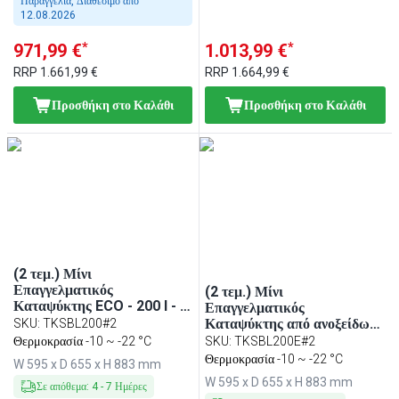
Παραγγελία, Διαθέσιμο από
12.08.2026
*
*
971,99 €
1.013,99 €
RRP
1.661,99 €
RRP
1.664,99 €
Προσθήκη στο Καλάθι
Προσθήκη στο Καλάθι
(2 τεμ.) Μίνι
Επαγγελματικός
(2 τεμ.) Μίνι
Καταψύκτης ECO - 200 l - 1
Επαγγελματικός
πόρτα - τυφλή πόρτα & 3
Καταψύκτης από ανοξείδωτο
SKU
:
TKSBL200#2
σχάρες - εσωτερική
χάλυβα ECO - 200 l - 1
Θερμοκρασία -10 ~ -22 °C
SKU
:
TKSBL200E#2
επένδυση ABS - μαύρο
πόρτα - τυφλή πόρτα & 3
Θερμοκρασία -10 ~ -22 °C
W 595 x D 655 x H 883 mm
σχάρες - εσωτερική
W 595 x D 655 x H 883 mm
επένδυση ABS
Σε απόθεμα
:
4
-
7
Ημέρες