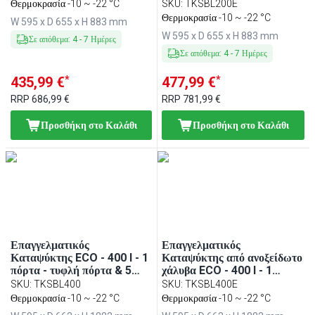
πόρτα - τυφλή πόρτα & 3
Θερμοκρασία -10 ~ -22 °C
SKU
:
TKSBL200E
σχάρες - εσωτερική
Θερμοκρασία -10 ~ -22 °C
W 595 x D 655 x H 883 mm
επένδυση ABS
W 595 x D 655 x H 883 mm
Σε απόθεμα
:
4
-
7
Ημέρες
Σε απόθεμα
:
4
-
7
Ημέρες
*
*
435,99 €
477,99 €
RRP
686,99 €
RRP
781,99 €
Προσθήκη στο Καλάθι
Προσθήκη στο Καλάθι
Επαγγελματικός
Επαγγελματικός
Καταψύκτης ECO - 400 l - 1
Καταψύκτης από ανοξείδωτο
πόρτα - τυφλή πόρτα & 5
χάλυβα ECO - 400 l - 1
σχάρες - μαύρο
πόρτα - τυφλή πόρτα & 5
SKU
:
TKSBL400
SKU
:
TKSBL400E
σχάρες
Θερμοκρασία -10 ~ -22 °C
Θερμοκρασία -10 ~ -22 °C