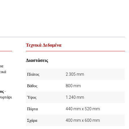
Τεχνικά Δεδομένα
Διαστάσεις
ρα
τικά
Πλάτος
2.305 mm
Βάθος
800 mm
ος
-
συρτάρι
Ύψος
1.240 mm
Πόρτα
440 mm x 520 mm
Σχάρα
400 mm x 600 mm