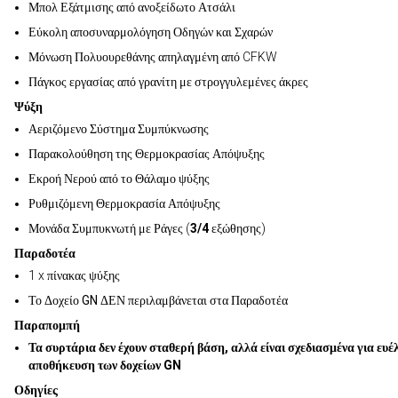
Μπολ Εξάτμισης από ανοξείδωτο Ατσάλι
Εύκολη αποσυναρμολόγηση Οδηγών και Σχαρών
Μόνωση Πολυουρεθάνης απηλαγμένη από CFKW
Πάγκος εργασίας από γρανίτη με στρογγυλεμένες άκρες
Ψύξη
Αεριζόμενο Σύστημα Συμπύκνωσης
Παρακολούθηση της Θερμοκρασίας Απόψυξης
Εκροή Νερού από το Θάλαμο ψύξης
Ρυθμιζόμενη Θερμοκρασία Απόψυξης
Μονάδα Συμπυκνωτή με Ράγες (
3/4
εξώθησης)
Παραδοτέα
1 x πίνακας ψύξης
Το Δοχείο GN ΔΕΝ περιλαμβάνεται στα Παραδοτέα
Παραπομπή
Τα συρτάρια δεν έχουν σταθερή βάση, αλλά είναι σχεδιασμένα για ευέ
αποθήκευση των δοχείων GN
Οδηγίες