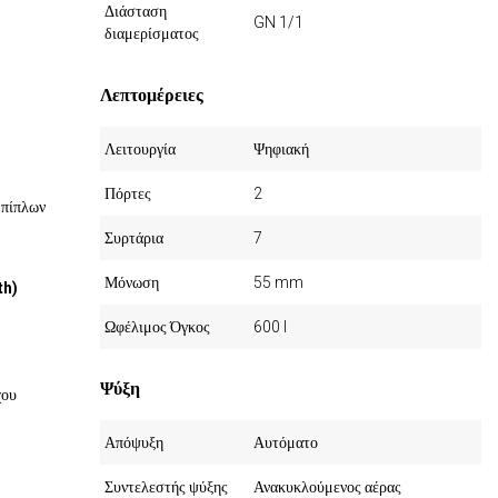
Διάσταση
GN 1/1
διαμερίσματος
Λεπτομέρειες
Λειτουργία
Ψηφιακή
Πόρτες
2
Επίπλων
Συρτάρια
7
Μόνωση
55 mm
th)
Ωφέλιμος Όγκος
600 l
Ψύξη
χου
Απόψυξη
Αυτόματο
Συντελεστής ψύξης
Ανακυκλούμενος αέρας