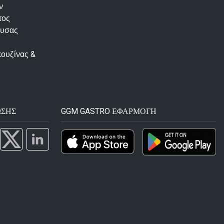
ν
τος
ουσας
κουζίνας &
ΩΣΗΣ
GGM GASTRO ΕΦΑΡΜΟΓΉ