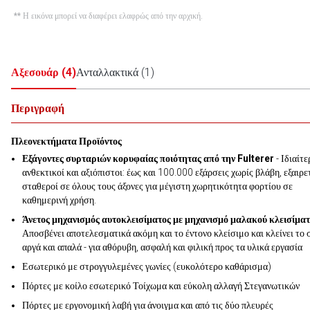
** Η εικόνα μπορεί να διαφέρει ελαφρώς από την αρχική.
Αξεσουάρ
(
4
)
Ανταλλακτικά
(
1
)
Περιγραφή
Πλεονεκτήματα Προϊόντος
Εξάγοντες συρταριών κορυφαίας ποιότητας από την Fulterer
- Ιδιαίτε
ανθεκτικοί και αξιόπιστοι: έως και 100.000 εξάρσεις χωρίς βλάβη, εξαιρε
σταθεροί σε όλους τους άξονες για μέγιστη χωρητικότητα φορτίου σε
καθημερινή χρήση.
Άνετος μηχανισμός αυτοκλεισίματος με μηχανισμό μαλακού κλεισίματ
Αποσβένει αποτελεσματικά ακόμη και το έντονο κλείσιμο και κλείνει το 
αργά και απαλά - για αθόρυβη, ασφαλή και φιλική προς τα υλικά εργασία
Εσωτερικό με στρογγυλεμένες γωνίες (ευκολότερο καθάρισμα)
Πόρτες με κοίλο εσωτερικό Τοίχωμα και εύκολη αλλαγή Στεγανωτικών
Πόρτες με εργονομική λαβή για άνοιγμα και από τις δύο πλευρές