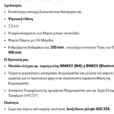
Σχεδιασμός
Η καλύτερη επώνυμη Συσκευή στην Κατηγορία της
Ψηφιακή Οθόνη
2 Door
Η φορά ανοίγματος των Θυρών μπορεί να αλλάξει
Ψυγείο Πάγκος με GN Μέγεθος
Ρυθμιζόμενα Ποδαράκια έως
200 mm
, επιτεύξιμο συνολικό Ύψος των 
900 mm
Η Πρότασή μας
Μονάδα ελέγχου αρ. παραγγελίας WMKEV (Wifi) ή BMKEV (Bluetoo
Τέρμα οι χειροκίνητες καταγραφές θερμοκρασίας και μείωση του φόρτου
εργασίας για το προσωπικό χάρη στην απρόσκοπτη παρακολούθηση της
θερμοκρασίας
Αυτόματη Τεκμηρίωση της ημερήσιας Θερμοκρασίας για την Αρχή Έλέγ
Τροφίμων (HACCP)
Ποιότητα
Σώμα και πόρτες από υψηλής ποιότητας
Ανοξείδωτο χάλυβα AISI 304