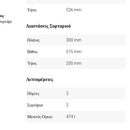
Υψος
526 mm
ος
-
συρτάρι
Διαστάσεις Συρταριού
Πλάτος
300 mm
Βάθος
515 mm
Ύψος
205 mm
Λεπτομέρειες
Πόρτες
2
Συρτάρια
2
Μεικτός Όγκος
474 l