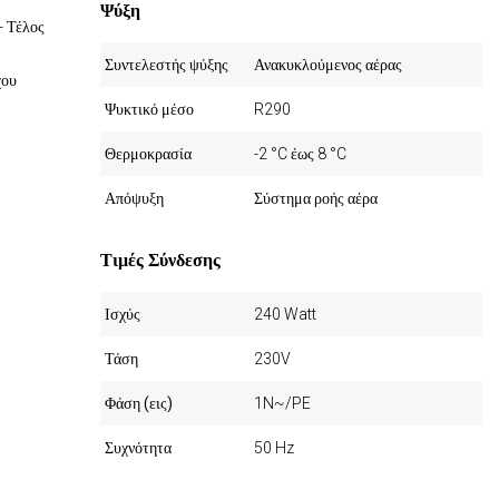
Ψύξη
- Τέλος
Συντελεστής ψύξης
Ανακυκλούμενος αέρας
χου
Ψυκτικό μέσο
R290
Θερμοκρασία
-2 °C έως 8 °C
Απόψυξη
Σύστημα ροής αέρα
Τιμές Σύνδεσης
Ισχύς
240 Watt
Τάση
230V
Φάση (εις)
1N~/PE
Συχνότητα
50 Hz