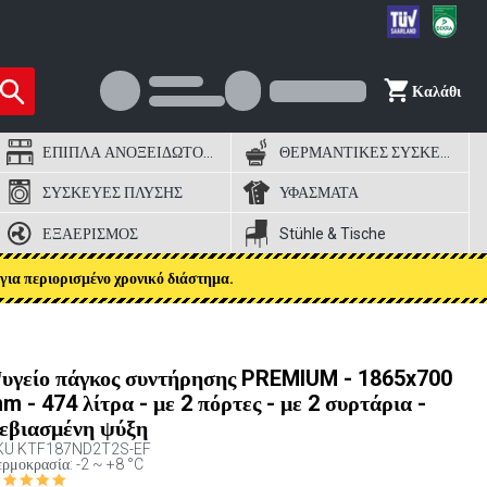
Καλάθι
ΕΠΙΠΛΑ ΑΝΟΞΕΙΔΩΤΟΣ ΧΑΛΥΒΑΣ
ΘΕΡΜΑΝΤΙΚΕΣ ΣΥΣΚΕΥΕΣ
ΣΥΣΚΕΥΕΣ ΠΛΥΣΗΣ
ΥΦΑΣΜΑΤΑ
ΕΞΑΕΡΙΣΜΟΣ
Stühle & Tische
για περιορισμένο χρονικό διάστημα.
υγείο πάγκος συντήρησης PREMIUM - 1865x700
m - 474 λίτρα - με 2 πόρτες - με 2 συρτάρια -
εβιασμένη ψύξη
KU
KTF187ND2T2S-EF
ρμοκρασία: -2 ~ +8 °C