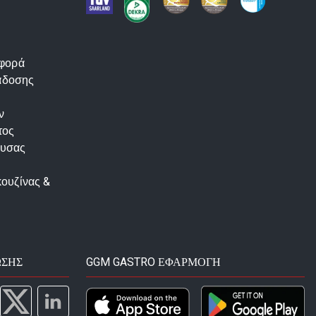
αφορά
άδοσης
ν
τος
ουσας
κουζίνας &
ΩΣΗΣ
GGM GASTRO ΕΦΑΡΜΟΓΉ