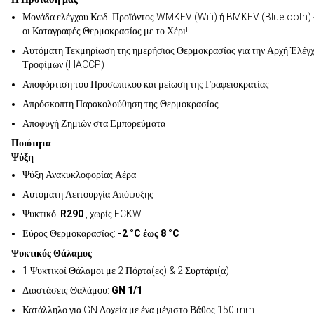
Μονάδα ελέγχου Κωδ. Προϊόντος WMKEV (Wifi) ή BMKEV (Bluetooth) 
οι Καταγραφές Θερμοκρασίας με το Χέρι!
Αυτόματη Τεκμηρίωση της ημερήσιας Θερμοκρασίας για την Αρχή Έλέγ
Τροφίμων (HACCP)
Αποφόρτιση του Προσωπικού και μείωση της Γραφειοκρατίας
Απρόσκοπτη Παρακολούθηση της Θερμοκρασίας
Αποφυγή Ζημιών στα Εμπορεύματα
Ποιότητα
Ψύξη
Ψύξη Ανακυκλοφορίας Αέρα
Αυτόματη Λειτουργία Απόψυξης
Ψυκτικό:
R290
, χωρίς FCKW
Εύρος Θερμοκαρασίας:
-2 °C έως 8 °C
Ψυκτικός Θάλαμος
1 Ψυκτικοί Θάλαμοι με 2 Πόρτα(ες) & 2 Συρτάρι(α)
Διαστάσεις Θαλάμου:
GN 1/1
Κατάλληλο για GN Δοχεία με ένα μέγιστο Βάθος 150 mm