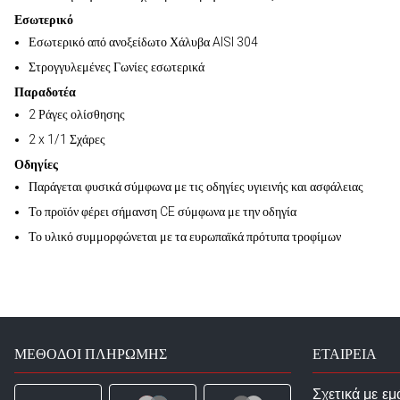
Εσωτερικό
Εσωτερικό από ανοξείδωτο Χάλυβα AISI 304
Στρογγυλεμένες Γωνίες εσωτερικά
Παραδοτέα
2 Ράγες ολίσθησης
2 x 1/1 Σχάρες
Οδηγίες
Παράγεται φυσικά σύμφωνα με τις οδηγίες υγιεινής και ασφάλειας
Το προϊόν φέρει σήμανση CE σύμφωνα με την οδηγία
Το υλικό συμμορφώνεται με τα ευρωπαϊκά πρότυπα τροφίμων
ΜΈΘΟΔΟΙ ΠΛΗΡΩΜΉΣ
ΕΤΑΙΡΕΙΑ
Σχετικά με εμ