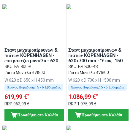
Σταντ μαχαιροπίρουνων &
Σταντ μαχαιροπίρουνων &
πιάτων KOPENHAGEN -
πιάτων KOPENHAGEN -
επιτραπέζιο μοντέλο - 620
620x700 mm - Ύψος: 1500
mm - ανοξείδωτο ατσάλι
mm - ανοξείδωτο ατσάλι -
SKU
:
BVI800-BT
SKU
:
BVI800-BS
επιδαπέδιο
Για τα Μοντέλα BVI800
Για τα Μοντέλα BVI800
W 620 x D 650 x H 450 mm
W 620 x D 700 x H 1500 mm
Χρόνος Παράδοσης:
5 - 6 Εβδομάδες
Χρόνος Παράδοσης:
5 - 6 Εβδομάδες
*
*
619,99 €
1.086,99 €
RRP
963,99 €
RRP
1.975,99 €
Προσθήκη στο Καλάθι
Προσθήκη στο Καλάθι