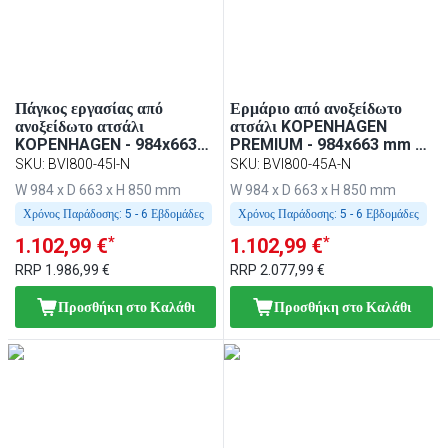
Πάγκος εργασίας από
Ερμάριο από ανοξείδωτο
ανοξείδωτο ατσάλι
ατσάλι KOPENHAGEN
KOPENHAGEN - 984x663
PREMIUM - 984x663 mm -
mm - πάσο
με συρόμενες πόρτες
SKU
:
BVI800-45I-N
SKU
:
BVI800-45A-N
W 984 x D 663 x H 850 mm
W 984 x D 663 x H 850 mm
Χρόνος Παράδοσης:
5 - 6 Εβδομάδες
Χρόνος Παράδοσης:
5 - 6 Εβδομάδες
*
*
1.102,99 €
1.102,99 €
RRP
1.986,99 €
RRP
2.077,99 €
Προσθήκη στο Καλάθι
Προσθήκη στο Καλάθι