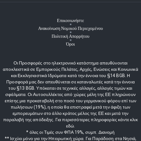
Επικοινωνήστε
Ανακοίνωση Νομικού Περιεχομένου
Πολιτική Απορρήτου
Όροι
Οι Προσφορές στο ηλεκτρονικό κατάστημα απευθύνονται
αποκλειστικά σε Εμπορικούς Πελάτες, Αρχές, Ενώσεις και Κοινωνικά
και Εκκλησιαστικά Ιδρύματα κατά την έννοια του §14 BGB. Η
Προσφορά μας δεν απευθύνεται σε καταναλωτές κατά την έννοια
του §13 BGB. Υπόκειται σε τεχνικές αλλαγές, αλλαγές τιμών και
σφάλματα. Οι Αυτοσυλλέκτες από χώρες μέλη της ΕΕ πληρώνουν
επίσης μια προκαταβολή στο ποσό του γερμανικού φόρου επί των
πωλήσεων (19%), η οποία θα επιστραφεί μετά την άφιξη των
εμπορευμάτων στο άλλο κράτος μέλος της ΕΕ και μετά την
παραλαβή της απόδειξης. Για περισσότερες πληροφορίες κάντε κλικ
εδώ.
* όλες οι Τιμές συν ΦΠΑ 19%, συμπ. Διανομή
** Ισχύει μόνο για την Ηπειρωτική χώρα. Για Παράδοση στα Νησιά,