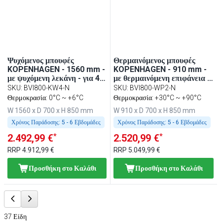
Ψυχόμενος μπουφές
Θερμαινόμενος μπουφές
KOPENHAGEN - 1560 mm -
KOPENHAGEN - 910 mm -
με ψυχόμενη λεκάνη - για 4 x
με θερμαινόμενη επιφάνεια -
GN 1/1 - ανοξείδωτο ατσάλι
ανοξείδωτο ατσάλι
SKU
:
BVI800-KW4-N
SKU
:
BVI800-WP2-N
Θερμοκρασία: 0°C ~ +6°C
Θερμοκρασία: +30°C ~ +90°C
W 1560 x D 700 x H 850 mm
W 910 x D 700 x H 850 mm
Χρόνος Παράδοσης:
5 - 6 Εβδομάδες
Χρόνος Παράδοσης:
5 - 6 Εβδομάδες
*
*
2.492,99 €
2.520,99 €
RRP
4.912,99 €
RRP
5.049,99 €
Προσθήκη στο Καλάθι
Προσθήκη στο Καλάθι
37
Είδη