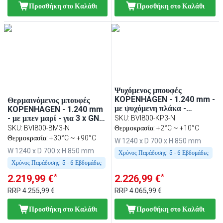
Προσθήκη στο Καλάθι
Προσθήκη στο Καλάθι
Ψυχόμενος μπουφές
KOPENHAGEN - 1.240 mm -
Θερμαινόμενος μπουφές
με ψυχόμενη πλάκα -
KOPENHAGEN - 1.240 mm
ανοξείδωτο ατσάλι
- με μπεν μαρί - για 3 x GN
SKU
:
BVI800-KP3-N
1/1 - ανοξείδωτο ατσάλι
SKU
:
BVI800-BM3-N
Θερμοκρασία: +2°C ~ +10°C
Θερμοκρασία: +30°C ~ +90°C
W 1240 x D 700 x H 850 mm
W 1240 x D 700 x H 850 mm
Χρόνος Παράδοσης:
5 - 6 Εβδομάδες
Χρόνος Παράδοσης:
5 - 6 Εβδομάδες
*
*
2.219,99 €
2.226,99 €
RRP
4.255,99 €
RRP
4.065,99 €
Προσθήκη στο Καλάθι
Προσθήκη στο Καλάθι