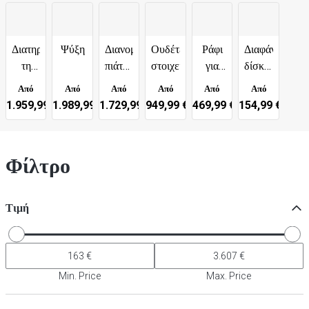
Διατηρήστε
Ψύξη
Διανομέας
Ουδέτερα
Ράφι
Διαφάνειες
τη
πιάτων
στοιχεία
για
δίσκων,
ζεστασιά
-
μαχαιροπήρουνα
γυάλινα
Από
Από
Από
Από
Από
Από
σας
ουδέτερος
και
καλύμματα
1.959,99 €
1.989,99 €
1.729,99 €
949,99 €
469,99 €
154,99 €
και
πιατικά
και
θερμαινόμενος
θήκες
Φίλτρο
Τιμή
Min. Price
Max. Price