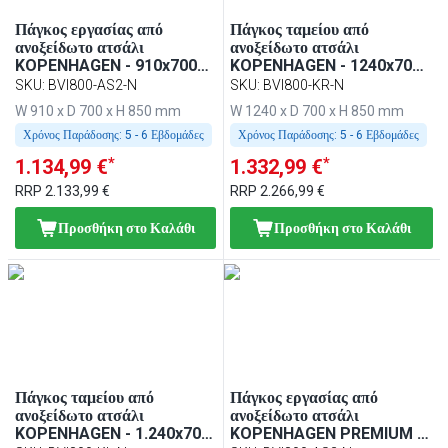
Πάγκος εργασίας από
Πάγκος ταμείου από
ανοξείδωτο ατσάλι
ανοξείδωτο ατσάλι
KOPENHAGEN - 910x700
KOPENHAGEN - 1240x700
mm - πάσο
mm
SKU
:
BVI800-AS2-N
SKU
:
BVI800-KR-N
W 910 x D 700 x H 850 mm
W 1240 x D 700 x H 850 mm
Χρόνος Παράδοσης:
5 - 6 Εβδομάδες
Χρόνος Παράδοσης:
5 - 6 Εβδομάδες
*
*
1.134,99 €
1.332,99 €
RRP
2.133,99 €
RRP
2.266,99 €
Προσθήκη στο Καλάθι
Προσθήκη στο Καλάθι
Πάγκος ταμείου από
Πάγκος εργασίας από
ανοξείδωτο ατσάλι
ανοξείδωτο ατσάλι
KOPENHAGEN - 1.240x700
KOPENHAGEN PREMIUM -