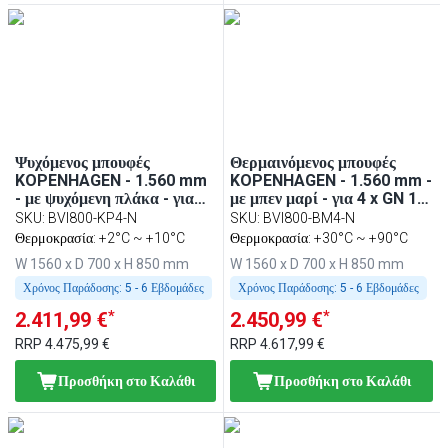
Ψυχόμενος μπουφές
Θερμαινόμενος μπουφές
KOPENHAGEN - 1.560 mm
KOPENHAGEN - 1.560 mm -
- με ψυχόμενη πλάκα - για
με μπεν μαρί - για 4 x GN 1/1
GN 1/1 - ανοξείδωτο ατσάλι
- ανοξείδωτο ατσάλι
SKU
:
BVI800-KP4-N
SKU
:
BVI800-BM4-N
Θερμοκρασία: +2°C ~ +10°C
Θερμοκρασία: +30°C ~ +90°C
W 1560 x D 700 x H 850 mm
W 1560 x D 700 x H 850 mm
Χρόνος Παράδοσης:
5 - 6 Εβδομάδες
Χρόνος Παράδοσης:
5 - 6 Εβδομάδες
*
*
2.411,99 €
2.450,99 €
RRP
4.475,99 €
RRP
4.617,99 €
Προσθήκη στο Καλάθι
Προσθήκη στο Καλάθι