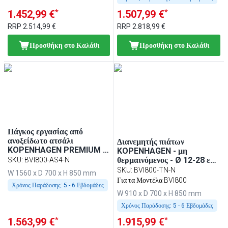
*
*
1.452,99 €
1.507,99 €
RRP
2.514,99 €
RRP
2.818,99 €
Προσθήκη στο Καλάθι
Προσθήκη στο Καλάθι
Πάγκος εργασίας από
ανοξείδωτο ατσάλι
Διανεμητής πιάτων
KOPENHAGEN PREMIUM -
KOPENHAGEN - μη
1560x700 mm - ανοιχτό
θερμαινόμενος - Ø 12-28 εκ -
SKU
:
BVI800-AS4-N
μοντέλο
910x700x850 mm - έως 120
SKU
:
BVI800-TN-N
W 1560 x D 700 x H 850 mm
πιάτα - ανοξείδωτο ατσάλι
Για τα Μοντέλα BVI800
Χρόνος Παράδοσης:
5 - 6 Εβδομάδες
W 910 x D 700 x H 850 mm
Χρόνος Παράδοσης:
5 - 6 Εβδομάδες
*
*
1.563,99 €
1.915,99 €