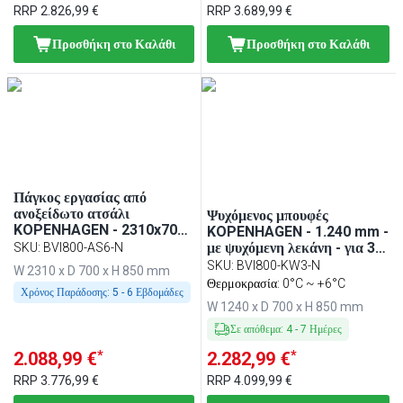
RRP
2.826,99 €
RRP
3.689,99 €
Προσθήκη στο Καλάθι
Προσθήκη στο Καλάθι
Πάγκος εργασίας από
ανοξείδωτο ατσάλι
Ψυχόμενος μπουφές
KOPENHAGEN - 2310x700
KOPENHAGEN - 1.240 mm -
mm - πάσο
με ψυχόμενη λεκάνη - για 3 x
SKU
:
BVI800-AS6-N
GN 1/1 - ανοξείδωτο ατσάλι
SKU
:
BVI800-KW3-N
W 2310 x D 700 x H 850 mm
Θερμοκρασία: 0°C ~ +6°C
Χρόνος Παράδοσης:
5 - 6 Εβδομάδες
W 1240 x D 700 x H 850 mm
Σε απόθεμα
:
4
-
7
Ημέρες
*
*
2.088,99 €
2.282,99 €
RRP
3.776,99 €
RRP
4.099,99 €