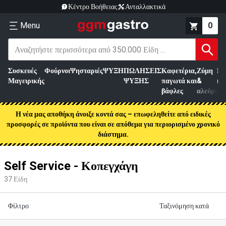
Κέντρο Βοήθειας
Ανταλλακτικά
Menu
0
Συσκευές
Φούρνοι
Ψησταριές
ΨΥΞΗ
ΠΩΛΗΣΕΙΣ
Καφετέρια,
Ζύμη
Επ
Μαγειρικής
ΨΥΞΗΣ
παγωτά και
&
κρ
βάφλες
αλεύρι
Η νέα μας αποθήκη άνοιξε κοντά σας – επωφεληθείτε από ειδικές
προσφορές σε προϊόντα που είναι σε απόθεμα για περιορισμένο χρονικό
διάστημα.
Self Service - Κοπεγχάγη
37
Είδη
Φίλτρο
Ταξινόμηση κατά