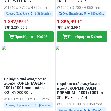
mm - αριστερά
1240x700 mm - πάσο
SKU
:
BVI800-KL-N
SKU
:
BVI800-AS3-N
W 1240 x D 700 x H 850 mm
W 1240 x D 700 x H 850 mm
Χρόνος Παράδοσης:
5 - 6 Εβδομάδες
Χρόνος Παράδοσης:
5 - 6 Εβδομάδες
*
*
1.332,99 €
1.386,99 €
RRP
2.284,99 €
RRP
2.512,99 €
Προσθήκη στο Καλάθι
Προσθήκη στο Καλάθι
Ερμάριο από ανοξείδωτο
ατσάλι KOPENHAGEN -
Ερμάριο από ανοξείδωτο
1001x1001 mm - πάσο
ατσάλι KOPENHAGEN
PREMIUM - 1001x1001 mm
SKU
:
BVI800-90I-N
- με συρόμενες πόρτες
SKU
:
BVI800-90A-N
W 1001 x D 1001 x H 850 mm
W 1001 x D 1001 x H 850 mm
Χρόνος Παράδοσης:
5 - 6 Εβδομάδες
Χρόνος Παράδοσης:
5 - 6 Εβδομάδες