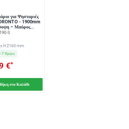
άριο για Ψησταριές
TORONTO - 1900mm
σοψη – Μαύρος
ρανίτη
190-S
0 x H 2160 mm
-
7
Ημέρες
*
9 €
θήκη στο Καλάθι