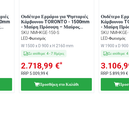
ριές
Ουδέτερο Ερμάριο για Ψησταριές
Ουδέτερο Ερμ
00mm
Κάρβουνου TORONTO - 1500mm
Κάρβουνου 
ς
- Μαύρη Πρόσοψη – Μαύρος
- Μαύρη Πρό
Πάγκος από γρανίτη
Πάγκος από γ
SKU
:
NMHKGE-150-S
SKU
:
NMHKGE-
LED-Φωτισμός
LED-Φωτισμός
W 1500 x D 900 x H 2160 mm
W 1900 x D 90
Σε απόθεμα
:
4
-
7
Ημέρες
Σε απόθεμα
:
4
*
2.718,99 €
3.106,9
RRP
5.009,99 €
RRP
5.899,99 €
Προσθήκη στο Καλάθι
Προσ