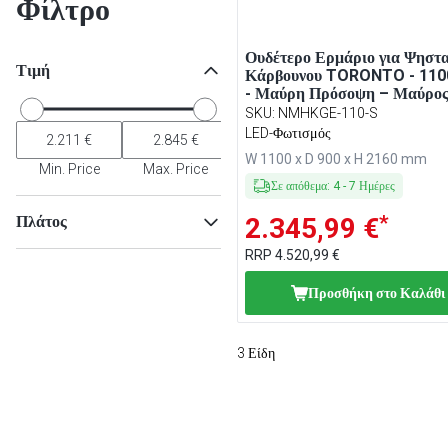
Φίλτρο
Ουδέτερο Ερμάριο για Ψηστα
Τιμή
Κάρβουνου TORONTO - 11
- Μαύρη Πρόσοψη – Μαύρο
Πάγκος από γρανίτη
SKU
:
NMHKGE-110-S
LED-Φωτισμός
W 1100 x D 900 x H 2160 mm
Min. Price
Max. Price
Σε απόθεμα
:
4
-
7
Ημέρες
*
Πλάτος
2.345,99 €
RRP
4.520,99 €
Προσθήκη στο Καλάθι
Min
Μαξ
3
Είδη