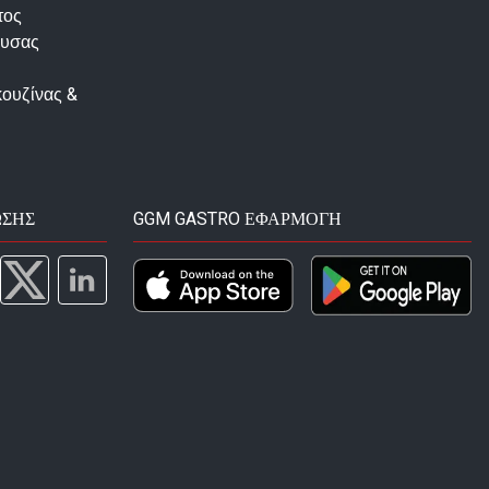
τος
ουσας
κουζίνας &
ΩΣΗΣ
GGM GASTRO ΕΦΑΡΜΟΓΉ