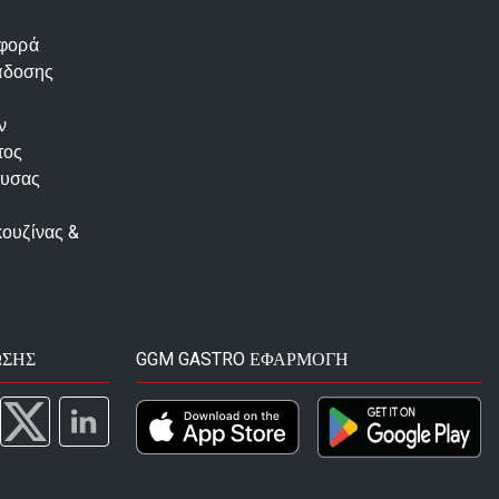
αφορά
άδοσης
ν
τος
ουσας
κουζίνας &
ΩΣΗΣ
GGM GASTRO ΕΦΑΡΜΟΓΉ