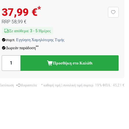
*
37,99 €
RRP
58,99 €
Σε απόθεμα
:
3
-
5
Ημέρες
συμπ.
Εγγύηση Χαμηλότερης Τιμής
**
Δωρεάν παράδοση
Προσθήκη στο Καλάθι
Εκτύπωση
Μοιραστείτε
* καθαρή τιμή | συνολική τιμή συμπερ. 19% ΦΠΑ.:
45,21 €