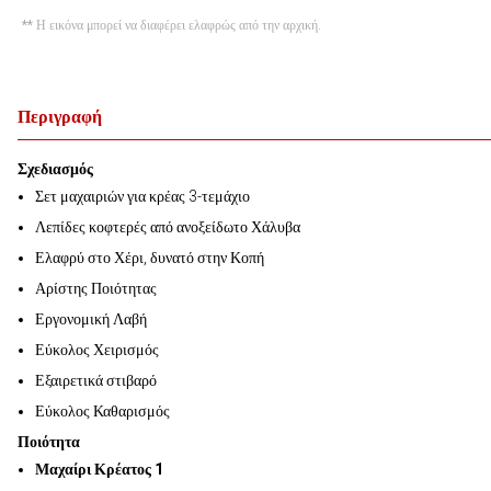
** Η εικόνα μπορεί να διαφέρει ελαφρώς από την αρχική.
Περιγραφή
Σχεδιασμός
Σετ μαχαιριών για κρέας 3-τεμάχιο
Λεπίδες κοφτερές από ανοξείδωτο Χάλυβα
Ελαφρύ στο Χέρι, δυνατό στην Κοπή
Αρίστης Ποιότητας
Εργονομική Λαβή
Εύκολος Χειρισμός
Εξαιρετικά στιβαρό
Εύκολος Καθαρισμός
Ποιότητα
Μαχαίρι Κρέατος 1