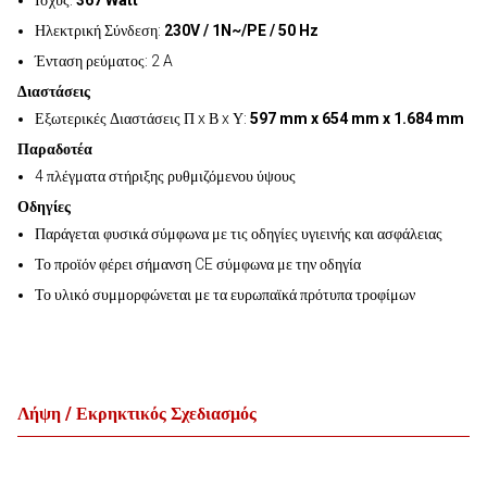
Ισχύς:
367 Watt
Ηλεκτρική Σύνδεση:
230V / 1N~/PE / 50 Hz
Ένταση ρεύματος: 2 A
Διαστάσεις
Εξωτερικές Διαστάσεις Π x Β x Υ:
597 mm x 654 mm x 1.684 mm
Παραδοτέα
4 πλέγματα στήριξης ρυθμιζόμενου ύψους
Οδηγίες
Παράγεται φυσικά σύμφωνα με τις οδηγίες υγιεινής και ασφάλειας
Το προϊόν φέρει σήμανση CE σύμφωνα με την οδηγία
Το υλικό συμμορφώνεται με τα ευρωπαϊκά πρότυπα τροφίμων
Λήψη / Εκρηκτικός Σχεδιασμός