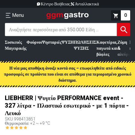
Κέντρο Βοήθειας
Ανταλλακτικά
Menu
0
Συσκευές
Φούρνοι
Ψησταριές
ΨΥΞΗ
ΠΩΛΗΣΕΙΣ
Καφετέρια,
Ζύμη
Επ
Μαγειρικής
ΨΥΞΗΣ
παγωτά και
&
κρ
βάφλες
αλεύρι
Η νέα μας αποθήκη άνοιξε κοντά σας – επωφεληθείτε από ειδικές
προσφορές σε προϊόντα που είναι σε απόθεμα για περιορισμένο χρονικό
διάστημα.
LIEBHERR | Ψυγείο PERFORMANCE event -
327 λίτρα - Πλαστικό εσωτερικό - με 1 πόρτα -
Λευκό
SKU
998413851
Θερμοκρασία: +2 ~ +9 °C