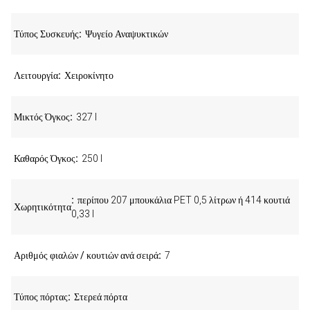
Τύπος Συσκευής
Ψυγείο Αναψυκτικών
Λειτουργία
Χειροκίνητο
Μικτός Όγκος
327 l
Καθαρός Όγκος
250 l
περίπου 207 μπουκάλια PET 0,5 λίτρων ή 414 κουτιά
Χωρητικότητα
0,33 l
Αριθμός φιαλών / κουτιών ανά σειρά
7
Τύπος πόρτας
Στερεά πόρτα