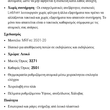
αυτόματα, ώστε να μην αφήνεται η συσκευή κατά λάθος ανοιχτή.
Χωρίς συντήρηση
- Οι επαγγελματικές ανεξάρτητες συσκευές
Liebherr λειτουργούν χωρίς φίλτρα ή άλλα εξαρτήματα που πρέπει να
αλλάζονται τακτικά και χωρίς εξαρτήματα που απαιτούν συντήρηση. Το
μόνο που απαιτείται είναι ο τακτικός καθαρισμός σύμφωνα με τις
ατομικές σας ανάγκες.
Σχεδιασμός
Μοντέλο: MRFec 3501-20
Ιδανικό για αποθήκευση ποτών σε εκδηλώσεις και εκδηλώσεις
Χρώμα: Λευκό
Μικτός Όγκος:
327 l
Καθαρός Όγκος:
250 l
Θερμοκρασία ρυθμιζόμενη ατομικά μέσω χειροκίνητου επιλογέα
ελέγχου
Χειρολαβή στο πλάι
Πέλματα ρυθμιζόμενου Ύψους, ανοξείδωτος Χάλυβας
Ποιότητα
Εσωτερικό και ράγες στήριξης από λευκό πλαστικό