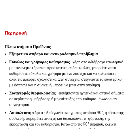
Περιγραφή
Πλεονεκτήματα Προϊόντος
Εξαιρετικά στιβαρό και αντικραδασμικό περίβλημα
Εύκολος και γρήγορος καθαρισμός
- χάρη στο αδιάβροχο εσωτερικό
με τον ανεμιστήρα που προστατεύει από πιτσιλιές, μπορείτε να το
καθαρίσετε εύκολα και γρήγορα με ένα λάστιχο και να καθαρίσετε
όλες τις πλευρές σχολαστικά. Στη συνέχεια, στεγνώστε το εσωτερικό
με ένα πανί και η συσκευή μπορεί να μπει στην αποθήκη.
Συναγερμός θερμοκρασίας
- εκπέμπονται ηχητικά και οπτικά σήματα
σε περίπτωση υπέρβασης ή μη επίτευξης των καθορισμένων ορίων
συναγερμού.
Αυτόκλειστη πόρτα
- Από γωνία ανοίγματος περίπου 90°, η πόρτα της
συσκευής παραμένει ανοιχτή και διευκολύνει τη φόρτωση, την
εκφόρτωση και τον καθαρισμό. Κάτω από τις 90° περίπου, κλείνει