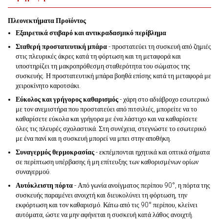
Πλεονεκτήματα Προϊόντος
Εξαιρετικά στιβαρό και αντικραδασμικό περίβλημα
Σταθερή προστατευτική μπάρα
- προστατεύει τη συσκευή από ζημιές
στις πλευρικές άκρες κατά τη φόρτωση και τη μεταφορά και
υποστηρίζει τη μακροπρόθεσμη σταθερότητα του σώματος της
συσκευής. Η προστατευτική μπάρα βοηθά επίσης κατά τη μεταφορά με
χειροκίνητο καροτσάκι.
Εύκολος και γρήγορος καθαρισμός
- χάρη στο αδιάβροχο εσωτερικό
με τον ανεμιστήρα που προστατεύει από πιτσιλιές, μπορείτε να το
καθαρίσετε εύκολα και γρήγορα με ένα λάστιχο και να καθαρίσετε
όλες τις πλευρές σχολαστικά. Στη συνέχεια, στεγνώστε το εσωτερικό
με ένα πανί και η συσκευή μπορεί να μπει στην αποθήκη.
Συναγερμός θερμοκρασίας
- εκπέμπονται ηχητικά και οπτικά σήματα
σε περίπτωση υπέρβασης ή μη επίτευξης των καθορισμένων ορίων
συναγερμού.
Αυτόκλειστη πόρτα
- Από γωνία ανοίγματος περίπου 90°, η πόρτα της
συσκευής παραμένει ανοιχτή και διευκολύνει τη φόρτωση, την
εκφόρτωση και τον καθαρισμό. Κάτω από τις 90° περίπου, κλείνει
αυτόματα, ώστε να μην αφήνεται η συσκευή κατά λάθος ανοιχτή.