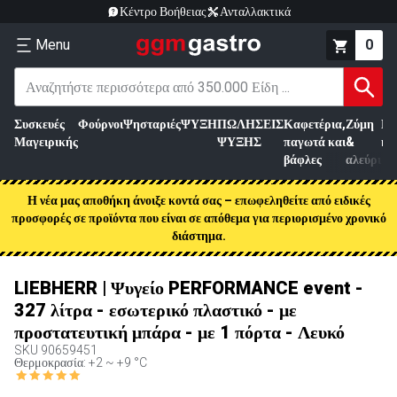
Κέντρο Βοήθειας
Ανταλλακτικά
Menu
0
Συσκευές
Φούρνοι
Ψησταριές
ΨΥΞΗ
ΠΩΛΗΣΕΙΣ
Καφετέρια,
Ζύμη
Επ
Μαγειρικής
ΨΥΞΗΣ
παγωτά και
&
κρ
βάφλες
αλεύρι
Η νέα μας αποθήκη άνοιξε κοντά σας – επωφεληθείτε από ειδικές
προσφορές σε προϊόντα που είναι σε απόθεμα για περιορισμένο χρονικό
διάστημα.
LIEBHERR | Ψυγείο PERFORMANCE event -
327 λίτρα - εσωτερικό πλαστικό - με
προστατευτική μπάρα - με 1 πόρτα - Λευκό
SKU
90659451
Θερμοκρασία: +2 ~ +9 °C