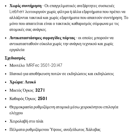
Χωρίς συντήρηση
- Οι επαγγελματικές ανεξάρτητες συσκευές
Liebherr λειτουργούν χωρίς φίλτρα ή άλλα εξαρτήματα που πρέπει να
αλλάζονται τακτικά και χωρίς εξαρτήματα που απαιτούν συντήρηση. Το
μόνο που απαιτείται είναι ο τακτικός καθαρισμός σύμφωνα με τις
ατομικές σας ανάγκες.
Αντικαταστάσιμες σφραγίδες πόρτας
- οι οποίες μπορούν να
αντικατασταθούν εύκολα χωρίς την ανάγκη τεχνικού και χωρίς
εργαλεία
Σχεδιασμός
Μοντέλο: MRFec 3501-20.I47
Ιδανικό για αποθήκευση ποτών σε εκδηλώσεις και εκδηλώσεις
Χρώμα: Λευκό
Μικτός Όγκος:
327 l
Καθαρός Όγκος:
250 l
Θερμοκρασία ρυθμιζόμενη ατομικά μέσω χειροκίνητου επιλογέα
ελέγχου
Χειρολαβή στο πλάι
Πέλματα ρυθμιζόμενου Ύψους, ανοξείδωτος Χάλυβας