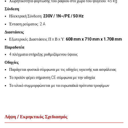
Χωρητικότητα φόρτωσης του ραφιού στο χώρο του ψυγείου: 45 kg
Σύνδεση
Ηλεκτρική Σύνδεση:
230V / 1N~/PE / 50 Hz
Ένταση ρεύματος: 2 A
Διαστάσεις
Εξωτερικές Διαστάσεις Π x Β x Υ:
608 mm x 710 mm x 1.708 mm
Παραδοτέα
4 πλέγματα στήριξης ρυθμιζόμενου ύψους
Οδηγίες
Παράγεται φυσικά σύμφωνα με τις οδηγίες υγιεινής και ασφάλειας
Το προϊόν φέρει σήμανση CE σύμφωνα με την οδηγία
Το υλικό συμμορφώνεται με τα ευρωπαϊκά πρότυπα τροφίμων
Λήψη / Εκρηκτικός Σχεδιασμός