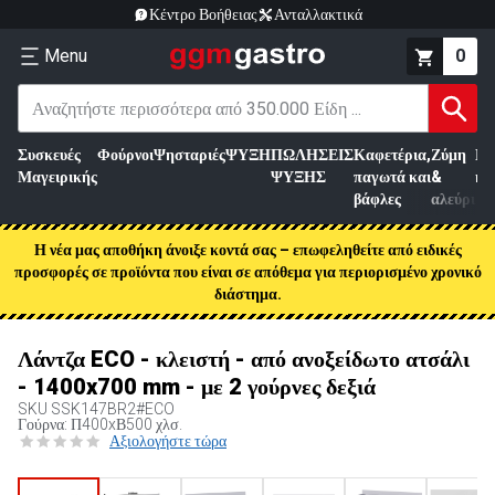
Κέντρο Βοήθειας
Ανταλλακτικά
Menu
0
Συσκευές
Φούρνοι
Ψησταριές
ΨΥΞΗ
ΠΩΛΗΣΕΙΣ
Καφετέρια,
Ζύμη
Επ
Μαγειρικής
ΨΥΞΗΣ
παγωτά και
&
κρ
βάφλες
αλεύρι
Η νέα μας αποθήκη άνοιξε κοντά σας – επωφεληθείτε από ειδικές
προσφορές σε προϊόντα που είναι σε απόθεμα για περιορισμένο χρονικό
διάστημα.
Λάντζα ECO - κλειστή - από ανοξείδωτο ατσάλι
- 1400x700 mm - με 2 γούρνες δεξιά
SKU
SSK147BR2#ECO
Γούρνα: Π400xΒ500 χλσ.
Αξιολογήστε τώρα