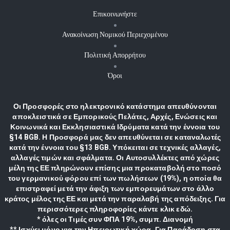
Επικοινωνήστε
Ανακοίνωση Νομικού Περιεχομένου
Πολιτική Απορρήτου
Όροι
Οι Προσφορές στο ηλεκτρονικό κατάστημα απευθύνονται
αποκλειστικά σε Εμπορικούς Πελάτες, Αρχές, Ενώσεις και
Κοινωνικά και Εκκλησιαστικά Ιδρύματα κατά την έννοια του
§14 BGB. Η Προσφορά μας δεν απευθύνεται σε καταναλωτές
κατά την έννοια του §13 BGB. Υπόκειται σε τεχνικές αλλαγές,
αλλαγές τιμών και σφάλματα. Οι Αυτοσυλλέκτες από χώρες
μέλη της ΕΕ πληρώνουν επίσης μια προκαταβολή στο ποσό
του γερμανικού φόρου επί των πωλήσεων (19%), η οποία θα
επιστραφεί μετά την άφιξη των εμπορευμάτων στο άλλο
κράτος μέλος της ΕΕ και μετά την παραλαβή της απόδειξης. Για
περισσότερες πληροφορίες κάντε κλικ εδώ.
* όλες οι Τιμές συν ΦΠΑ 19%, συμπ. Διανομή
** Ισχύει μόνο για την Ηπειρωτική χώρα. Για Παράδοση στα