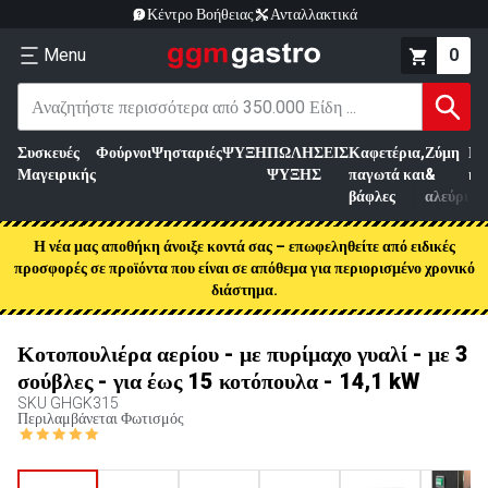
Κέντρο Βοήθειας
Ανταλλακτικά
Menu
0
Συσκευές
Φούρνοι
Ψησταριές
ΨΥΞΗ
ΠΩΛΗΣΕΙΣ
Καφετέρια,
Ζύμη
Επ
Μαγειρικής
ΨΥΞΗΣ
παγωτά και
&
κρ
βάφλες
αλεύρι
Η νέα μας αποθήκη άνοιξε κοντά σας – επωφεληθείτε από ειδικές
προσφορές σε προϊόντα που είναι σε απόθεμα για περιορισμένο χρονικό
διάστημα.
Κοτοπουλιέρα αερίου - με πυρίμαχο γυαλί - με 3
σούβλες - για έως 15 κοτόπουλα - 14,1 kW
SKU
GHGK315
Περιλαμβάνεται Φωτισμός