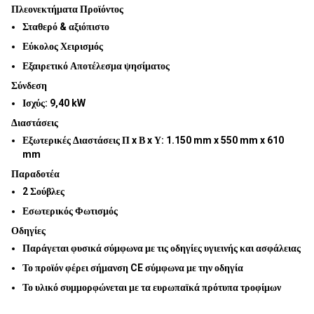
Πλεονεκτήματα Προϊόντος
Σταθερό & αξιόπιστο
Εύκολος Χειρισμός
Εξαιρετικό Αποτέλεσμα ψησίματος
Σύνδεση
Ισχύς:
9,40 kW
Διαστάσεις
Εξωτερικές Διαστάσεις Π x Β x Υ:
1.150 mm x 550 mm x 610
mm
Παραδοτέα
2 Σούβλες
Εσωτερικός Φωτισμός
Οδηγίες
Παράγεται φυσικά σύμφωνα με τις οδηγίες υγιεινής και ασφάλειας
Το προϊόν φέρει σήμανση CE σύμφωνα με την οδηγία
Το υλικό συμμορφώνεται με τα ευρωπαϊκά πρότυπα τροφίμων