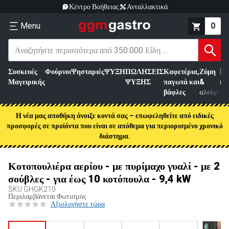
Κέντρο Βοήθειας
Ανταλλακτικά
Menu
0
Συσκευές
Φούρνοι
Ψησταριές
ΨΥΞΗ
ΠΩΛΗΣΕΙΣ
Καφετέρια,
Ζύμη
Επ
Μαγειρικής
ΨΥΞΗΣ
παγωτά και
&
κρ
βάφλες
αλεύρι
Η νέα μας αποθήκη άνοιξε κοντά σας – επωφεληθείτε από ειδικές
προσφορές σε προϊόντα που είναι σε απόθεμα για περιορισμένο χρονικό
διάστημα.
Κοτοπουλιέρα αερίου - με πυρίμαχο γυαλί - με 2
σούβλες - για έως 10 κοτόπουλα - 9,4 kW
SKU
GHGK210
Περιλαμβάνεται Φωτισμός
Αξιολογήστε τώρα