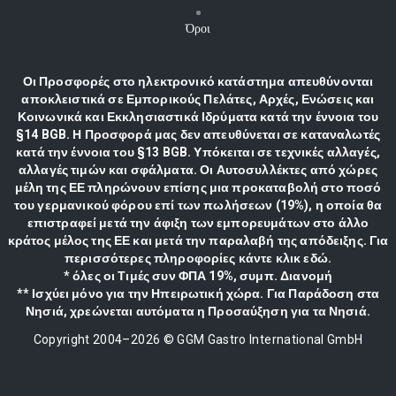
Όροι
Οι Προσφορές στο ηλεκτρονικό κατάστημα απευθύνονται
αποκλειστικά σε Εμπορικούς Πελάτες, Αρχές, Ενώσεις και
Κοινωνικά και Εκκλησιαστικά Ιδρύματα κατά την έννοια του
§14 BGB. Η Προσφορά μας δεν απευθύνεται σε καταναλωτές
κατά την έννοια του §13 BGB. Υπόκειται σε τεχνικές αλλαγές,
αλλαγές τιμών και σφάλματα. Οι Αυτοσυλλέκτες από χώρες
μέλη της ΕΕ πληρώνουν επίσης μια προκαταβολή στο ποσό
του γερμανικού φόρου επί των πωλήσεων (19%), η οποία θα
επιστραφεί μετά την άφιξη των εμπορευμάτων στο άλλο
κράτος μέλος της ΕΕ και μετά την παραλαβή της απόδειξης. Για
περισσότερες πληροφορίες κάντε κλικ εδώ.
* όλες οι Τιμές συν ΦΠΑ 19%, συμπ. Διανομή
** Ισχύει μόνο για την Ηπειρωτική χώρα. Για Παράδοση στα
Νησιά, χρεώνεται αυτόματα η Προσαύξηση για τα Νησιά.
Copyright 2004–
2026
© GGM Gastro International GmbH