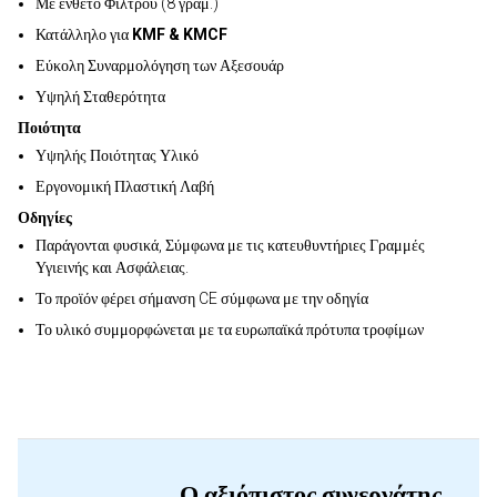
Με ένθετο Φίλτρου (8 γραμ.)
Κατάλληλο για
KMF & KMCF
Εύκολη Συναρμολόγηση των Αξεσουάρ
Υψηλή Σταθερότητα
Ποιότητα
Υψηλής Ποιότητας Υλικό
Εργονομική Πλαστική Λαβή
Οδηγίες
Παράγονται φυσικά, Σύμφωνα με τις κατευθυντήριες Γραμμές
Υγιεινής και Ασφάλειας.
Το προϊόν φέρει σήμανση CE σύμφωνα με την οδηγία
Το υλικό συμμορφώνεται με τα ευρωπαϊκά πρότυπα τροφίμων
Ο αξιόπιστος συνεργάτης