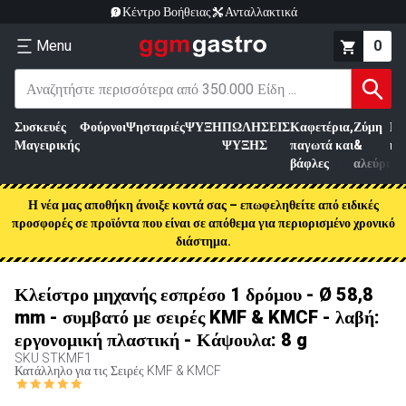
Κέντρο Βοήθειας
Ανταλλακτικά
Menu
0
Συσκευές
Φούρνοι
Ψησταριές
ΨΥΞΗ
ΠΩΛΗΣΕΙΣ
Καφετέρια,
Ζύμη
Επ
Μαγειρικής
ΨΥΞΗΣ
παγωτά και
&
κρ
βάφλες
αλεύρι
Η νέα μας αποθήκη άνοιξε κοντά σας – επωφεληθείτε από ειδικές
προσφορές σε προϊόντα που είναι σε απόθεμα για περιορισμένο χρονικό
διάστημα.
Κλείστρο μηχανής εσπρέσο 1 δρόμου - Ø 58,8
mm - συμβατό με σειρές KMF & KMCF - λαβή:
εργονομική πλαστική - Κάψουλα: 8 g
SKU
STKMF1
Κατάλληλο για τις Σειρές KMF & KMCF