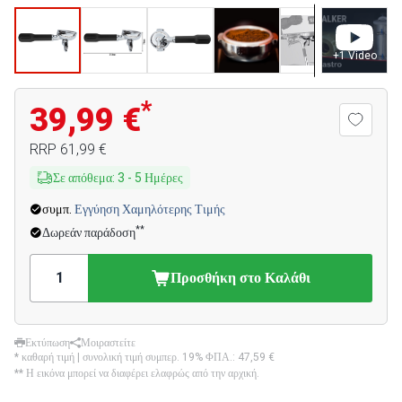
+
1
Video
*
39,99 €
RRP
61,99 €
Σε απόθεμα
:
3
-
5
Ημέρες
συμπ.
Εγγύηση Χαμηλότερης Τιμής
**
Δωρεάν παράδοση
Προσθήκη στο Καλάθι
Εκτύπωση
Μοιραστείτε
* καθαρή τιμή | συνολική τιμή συμπερ. 19% ΦΠΑ.:
47,59 €
** Η εικόνα μπορεί να διαφέρει ελαφρώς από την αρχική.