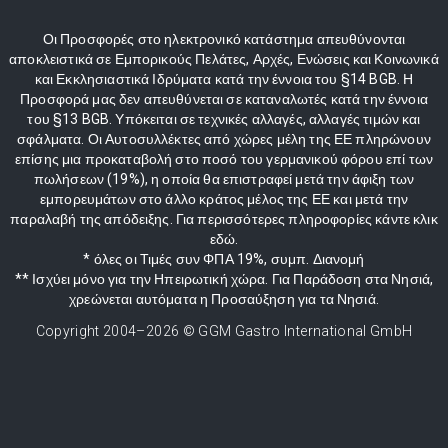
Οι Προσφορές στο ηλεκτρονικό κατάστημα απευθύνονται
αποκλειστικά σε Εμπορικούς Πελάτες, Αρχές, Ενώσεις και Κοινωνικά
και Εκκλησιαστικά Ιδρύματα κατά την έννοια του §14 BGB. Η
Προσφορά μας δεν απευθύνεται σε καταναλωτές κατά την έννοια
του §13 BGB. Υπόκειται σε τεχνικές αλλαγές, αλλαγές τιμών και
σφάλματα. Οι Αυτοσυλλέκτες από χώρες μέλη της ΕΕ πληρώνουν
επίσης μια προκαταβολή στο ποσό του γερμανικού φόρου επί των
πωλήσεων (19%), η οποία θα επιστραφεί μετά την άφιξη των
εμπορευμάτων στο άλλο κράτος μέλος της ΕΕ και μετά την
παραλαβή της απόδειξης. Για περισσότερες πληροφορίες κάντε κλικ
εδώ.
* όλες οι Τιμές συν ΦΠΑ 19%, συμπ. Διανομή
** Ισχύει μόνο για την Ηπειρωτική χώρα. Για Παράδοση στα Νησιά,
χρεώνεται αυτόματα η Προσαύξηση για τα Νησιά.
Copyright 2004–
2026
© GGM Gastro International GmbH