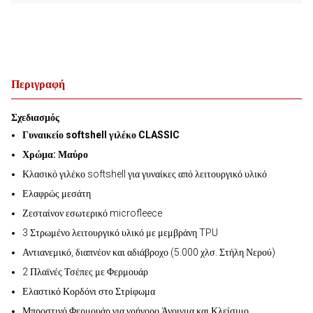
Περιγραφή
Σχεδιασμός
Γυναικείο softshell γιλέκο CLASSIC
Χρώμα: Μαύρο
Κλασικό γιλέκο softshell για γυναίκες από λειτουργικό υλικό
Ελαφρώς μεσάτη
Ζεσταίνον εσωτερικό microfleece
3 Στρωμένο λειτουργικό υλικό με μεμβράνη TPU
Αντιανεμικό, διαπνέον και αδιάβροχο (5.000 χλσ. Στήλη Νερού)
2 Πλαϊνές Τσέπες με Φερμουάρ
Ελαστικό Κορδόνι στο Στρίφωμα
Μπροστινό Φερμουάρ για γρήγορο Άνοιγμα και Κλείσιμο