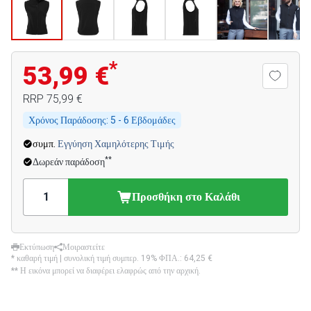
*
53,99 €
RRP
75,99 €
Χρόνος Παράδοσης:
5 - 6 Εβδομάδες
συμπ.
Εγγύηση Χαμηλότερης Τιμής
**
Δωρεάν παράδοση
Προσθήκη στο Καλάθι
Εκτύπωση
Μοιραστείτε
* καθαρή τιμή | συνολική τιμή συμπερ. 19% ΦΠΑ.:
64,25 €
** Η εικόνα μπορεί να διαφέρει ελαφρώς από την αρχική.