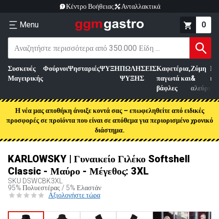
Κέντρο Βοήθειας
Ανταλλακτικά
Menu
0
Συσκευές
Φούρνοι
Ψησταριές
ΨΥΞΗ
ΠΩΛΗΣΕΙΣ
Καφετέρια,
Ζύμη
Επ
Μαγειρικής
ΨΥΞΗΣ
παγωτά και
&
κρ
βάφλες
αλεύρι
Η νέα μας αποθήκη άνοιξε κοντά σας – επωφεληθείτε από ειδικές
προσφορές σε προϊόντα που είναι σε απόθεμα για περιορισμένο χρονικό
διάστημα.
KARLOWSKY | Γυναικείο Γιλέκο Softshell
Classic - Μαύρο - Μέγεθος: 3XL
SKU
DSWCBK3XL
95% Πολυεστέρας / 5% Ελαστάν
Αξιολογήστε τώρα