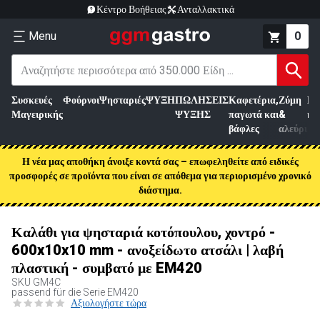
Κέντρο Βοήθειας
Ανταλλακτικά
Menu
0
Συσκευές
Φούρνοι
Ψησταριές
ΨΥΞΗ
ΠΩΛΗΣΕΙΣ
Καφετέρια,
Ζύμη
Επ
Μαγειρικής
ΨΥΞΗΣ
παγωτά και
&
κρ
βάφλες
αλεύρι
Η νέα μας αποθήκη άνοιξε κοντά σας – επωφεληθείτε από ειδικές
προσφορές σε προϊόντα που είναι σε απόθεμα για περιορισμένο χρονικό
διάστημα.
Καλάθι για ψησταριά κοτόπουλου, χοντρό -
600x10x10 mm - ανοξείδωτο ατσάλι | λαβή
πλαστική - συμβατό με EM420
SKU
GM4C
passend für die Serie EM420
Αξιολογήστε τώρα