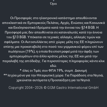
Όροι
Οι Προσφορές στο ηλεκτρονικό κατάστημα απευθύνονται
αποκλειστικά σε Εμπορικούς Πελάτες, Αρχές, Ενώσεις και Κοινωνικά
και Εκκλησιαστικά Ιδρύματα κατά την έννοια του §14 BGB. Η
Προσφορά μας δεν απευθύνεται σε καταναλωτές κατά την έννοια
του §13 BGB. Υπόκειται σε τεχνικές αλλαγές, αλλαγές τιμών και
σφάλματα. Οι Αυτοσυλλέκτες από χώρες μέλη της ΕΕ πληρώνουν
επίσης μια προκαταβολή στο ποσό του γερμανικού φόρου επί των
πωλήσεων (19%), η οποία θα επιστραφεί μετά την άφιξη των
εμπορευμάτων στο άλλο κράτος μέλος της ΕΕ και μετά την
παραλαβή της απόδειξης. Για περισσότερες πληροφορίες κάντε κλικ
εδώ.
* όλες οι Τιμές συν ΦΠΑ 19%, συμπ. Διανομή
** Ισχύει μόνο για την Ηπειρωτική χώρα. Για Παράδοση στα Νησιά,
χρεώνεται αυτόματα η Προσαύξηση για τα Νησιά.
Copyright 2004–
2026
© GGM Gastro International GmbH