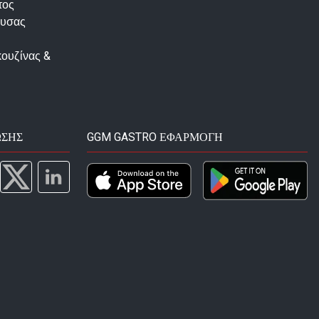
τος
ουσας
κουζίνας &
ΩΣΗΣ
GGM GASTRO ΕΦΑΡΜΟΓΉ