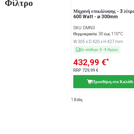
Φίλτρο
Μηχανή επικάλυψης - 3 λίτρα
600 Watt - ⌀ 300mm
SKU
:
DMN3
Θερμοκρασία: 30 έως 110°C
W 305 x D 420 x H 427 mm
Σε απόθεμα
:
3
-
5
Ημέρες
*
432,99 €
RRP
729,99 €
Προσθήκη στο Καλάθι
1
Είδη