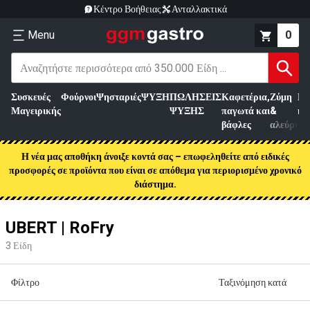
Κέντρο Βοήθειας
Ανταλλακτικά
Menu
0
Συσκευές
Φούρνοι
Ψησταριές
ΨΥΞΗ
ΠΩΛΗΣΕΙΣ
Καφετέρια,
Ζύμη
Επ
Μαγειρικής
ΨΥΞΗΣ
παγωτά και
&
κρ
βάφλες
αλεύρι
Η νέα μας αποθήκη άνοιξε κοντά σας – επωφεληθείτε από ειδικές
προσφορές σε προϊόντα που είναι σε απόθεμα για περιορισμένο χρονικό
διάστημα.
UBERT | RoFry
3
Είδη
Φίλτρο
Ταξινόμηση κατά