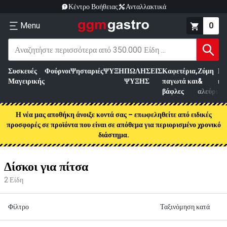
Κέντρο Βοήθειας
Ανταλλακτικά
Menu
0
Συσκευές
Φούρνοι
Ψησταριές
ΨΥΞΗ
ΠΩΛΗΣΕΙΣ
Καφετέρια,
Ζύμη
Επ
Μαγειρικής
ΨΥΞΗΣ
παγωτά και
&
κρ
βάφλες
αλεύρι
Η νέα μας αποθήκη άνοιξε κοντά σας – επωφεληθείτε από ειδικές
προσφορές σε προϊόντα που είναι σε απόθεμα για περιορισμένο χρονικό
διάστημα.
Δίσκοι για πίτσα
2
Είδη
Φίλτρο
Ταξινόμηση κατά