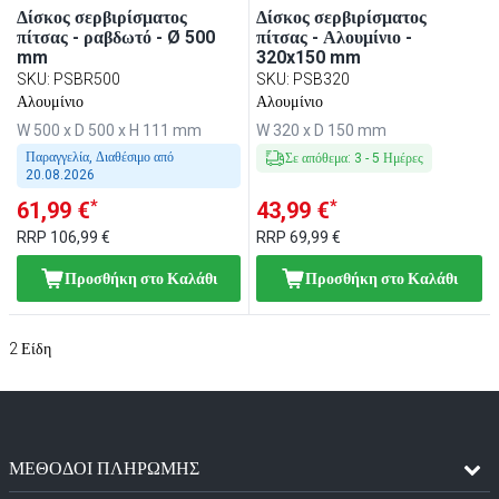
Δίσκος σερβιρίσματος
Δίσκος σερβιρίσματος
πίτσας - ραβδωτό - Ø 500
πίτσας - Αλουμίνιο -
mm
320x150 mm
SKU
:
PSBR500
SKU
:
PSB320
Αλουμίνιο
Αλουμίνιο
W 500 x D 500 x H 111 mm
W 320 x D 150 mm
Παραγγελία, Διαθέσιμο από
Σε απόθεμα
:
3
-
5
Ημέρες
20.08.2026
*
*
61,99 €
43,99 €
RRP
106,99 €
RRP
69,99 €
Προσθήκη στο Καλάθι
Προσθήκη στο Καλάθι
2
Είδη
ΜΈΘΟΔΟΙ ΠΛΗΡΩΜΉΣ