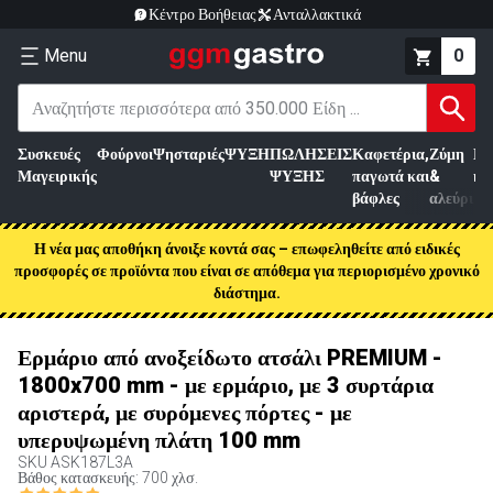
Κέντρο Βοήθειας
Ανταλλακτικά
Menu
0
Συσκευές
Φούρνοι
Ψησταριές
ΨΥΞΗ
ΠΩΛΗΣΕΙΣ
Καφετέρια,
Ζύμη
Επ
Μαγειρικής
ΨΥΞΗΣ
παγωτά και
&
κρ
βάφλες
αλεύρι
Η νέα μας αποθήκη άνοιξε κοντά σας – επωφεληθείτε από ειδικές
προσφορές σε προϊόντα που είναι σε απόθεμα για περιορισμένο χρονικό
διάστημα.
Ερμάριο από ανοξείδωτο ατσάλι PREMIUM -
1800x700 mm - με ερμάριο, με 3 συρτάρια
αριστερά, με συρόμενες πόρτες - με
υπερυψωμένη πλάτη 100 mm
SKU
ASK187L3A
Βάθος κατασκευής: 700 χλσ.