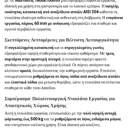
με τις
διαστάσεις 1800x700mm
μια ευρύχωρη επιφάνεια εργασίας,
ιδανική για χρήση στη γαστρονομία και το λιανικό εμπόριο. Η
υψηλής
ποιότητας κατασκευή από ανοξείδωτο ατσάλι AISI 304
καθιστά τη
ντουλάπα ιδιαίτερα ανθεκτική και ανθεκτική στη διάβρωση. Η
επιφάνεια
εργασίας πάχους 60 mm με ανύψωση
εξασφαλίζει ένα σταθερό και
υγιεινό περιβάλλον εργασίας.
Σκεπτόμενες Λεπτομέρειες για Βέλτιστη Λειτουργικότητα
Η
συγκολλημένη κατασκευή
και οι
στρογγυλεμένες γωνίες
εξασφαλίζουν υψηλή σταθερότητα και εύκολο καθάρισμα. Με
τρεις
συρτάρια στην αριστερή πλευρά
, η ντουλάπα παρέχει αρκετό
αποθηκευτικό χώρο για εργαλεία ή υλικά. Οι πόρτες ανοίγουν και
κλείνουν
ομαλά
, διευκολύνοντας την καθημερινή εργασία. Επιπλέον,
ενσωματώνονται
ρυθμιζόμενα σε ύψος πόδια από ανοξείδωτο ατσάλι
και
ελαστικά πόδια
για μείωση θορύβου, ώστε η ντουλάπα να στέκεται
σταθερά σε κάθε τύπο δαπέδου.
Συμπέρασμα: Πολυλειτουργική Ντουλάπα Εργασίας για
Απαιτητικούς Χώρους Χρήσης
Αυτή η ντουλάπα εργασίας εντυπωσιάζει με την
πολύ υψηλή αντοχή
φόρτωσης έως 500 kg
και τα
ρυθμιζόμενα σε ύψος ενδιάμεσα ράφια
,
που επιτρέπουν ευέλικτη χρήση. Είναι ιδανική για κουζίνες,