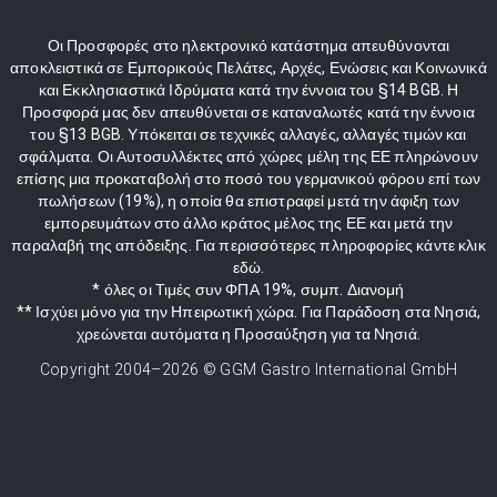
Οι Προσφορές στο ηλεκτρονικό κατάστημα απευθύνονται
αποκλειστικά σε Εμπορικούς Πελάτες, Αρχές, Ενώσεις και Κοινωνικά
και Εκκλησιαστικά Ιδρύματα κατά την έννοια του §14 BGB. Η
Προσφορά μας δεν απευθύνεται σε καταναλωτές κατά την έννοια
του §13 BGB. Υπόκειται σε τεχνικές αλλαγές, αλλαγές τιμών και
σφάλματα. Οι Αυτοσυλλέκτες από χώρες μέλη της ΕΕ πληρώνουν
επίσης μια προκαταβολή στο ποσό του γερμανικού φόρου επί των
πωλήσεων (19%), η οποία θα επιστραφεί μετά την άφιξη των
εμπορευμάτων στο άλλο κράτος μέλος της ΕΕ και μετά την
παραλαβή της απόδειξης. Για περισσότερες πληροφορίες κάντε κλικ
εδώ.
* όλες οι Τιμές συν ΦΠΑ 19%, συμπ. Διανομή
** Ισχύει μόνο για την Ηπειρωτική χώρα. Για Παράδοση στα Νησιά,
χρεώνεται αυτόματα η Προσαύξηση για τα Νησιά.
Copyright 2004–
2026
© GGM Gastro International GmbH