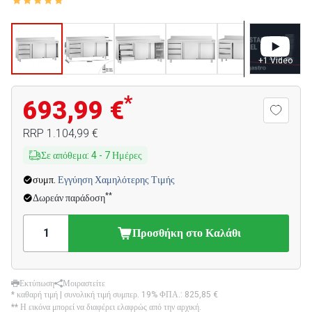
+
1
Video
*
693,99 €
RRP
1.104,99 €
Σε απόθεμα
:
4
-
7
Ημέρες
συμπ.
Εγγύηση Χαμηλότερης Τιμής
**
Δωρεάν παράδοση
Προσθήκη στο Καλάθι
Εκτύπωση
Μοιραστείτε
* καθαρή τιμή | συνολική τιμή συμπερ. 19% ΦΠΑ.:
825,85 €
** Η εικόνα μπορεί να διαφέρει ελαφρώς από την αρχική.