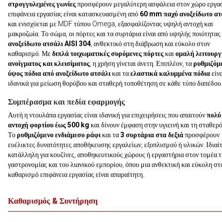
στρογγυλεμένες γωνίες
προσφέρουν μεγαλύτερη ασφάλεια στον χώρο εργασ
επιφάνεια εργασίας είναι κατασκευασμένη από
60 mm παχύ ανοξείδωτο ατ
και ενισχύεται με MDF τύπου Omega, εξασφαλίζοντας υψηλή αντοχή και
μακροζωία. Το σώμα, οι πόρτες και τα συρτάρια είναι από υψηλής ποιότητας
ανοξείδωτο ατσάλι AISI 304
, ανθεκτικό στη διάβρωση και εύκολο στον
καθαρισμό. Με
διπλά τοιχωματικές συρόμενες πόρτες
και
ομαλή λειτουργ
ανοίγματος και κλεισίματος
, η χρήση γίνεται άνετη. Επιπλέον, τα
ρυθμιζόμ
ύψος πόδια από ανοξείδωτο ατσάλι
και τα
ελαστικά καλυμμένα πόδια
είνα
ιδανικά για μείωση θορύβου και σταθερή τοποθέτηση σε κάθε τύπο δαπέδου
Συμπέρασμα και πεδία εφαρμογής
Αυτή η ντουλάπα εργασίας είναι ιδανική για επιχειρήσεις που απαιτούν
πολύ
αντοχή φορτίου έως 500 kg
και δίνουν έμφαση στην υγιεινή και τη σταθερ
Το
ρυθμιζόμενο ενδιάμεσο ράφι
και τα
3 συρτάρια στα δεξιά
προσφέρουν
ευέλικτες δυνατότητες αποθήκευσης εργαλείων, εξοπλισμού ή υλικών. Ιδιαί
κατάλληλη για κουζίνες, αποθηκευτικούς χώρους ή εργαστήρια στον τομέα τ
γαστρονομίας και του λιανικού εμπορίου, όπου μια ανθεκτική και εύκολη στ
καθαρισμό επιφάνεια εργασίας είναι απαραίτητη.
Καθαρισμός & Συντήρηση