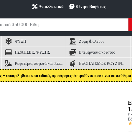
Ανταλλακτικά
Κέντρο Βοήθειας
ΨΥΞΗ
Ζύμη & αλεύρι
ΠΩΛΗΣΕΙΣ ΨΥΞΗΣ
Επεξεργασία κρέατος
Καφετέρια, παγωτά και βάφλες
ΕΞΟΠΛΙΣΜΟΣ ΚΟΥΖΙΝΑΣ
ς – επωφεληθείτε από ειδικές προσφορές σε προϊόντα που είναι σε απόθεμα 
Ε
1
S
Βά