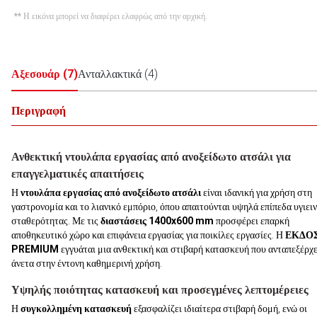
** Η εικόνα μπορεί να διαφέρει ελαφρώς από την αρχική.
Αξεσουάρ
(
7
)
Ανταλλακτικά
(
4
)
Περιγραφή
Ανθεκτική ντουλάπα εργασίας από ανοξείδωτο ατσάλι για
επαγγελματικές απαιτήσεις
Η
ντουλάπα εργασίας από ανοξείδωτο ατσάλι
είναι ιδανική για χρήση στη
γαστρονομία και το λιανικό εμπόριο, όπου απαιτούνται υψηλά επίπεδα υγιειν
σταθερότητας. Με τις
διαστάσεις 1400x600 mm
προσφέρει επαρκή
αποθηκευτικό χώρο και επιφάνεια εργασίας για ποικίλες εργασίες. Η
ΕΚΔΟ
PREMIUM
εγγυάται μια ανθεκτική και στιβαρή κατασκευή που ανταπεξέρχε
άνετα στην έντονη καθημερινή χρήση.
Υψηλής ποιότητας κατασκευή και προσεγμένες λεπτομέρειες
Η
συγκολλημένη κατασκευή
εξασφαλίζει ιδιαίτερα στιβαρή δομή, ενώ οι