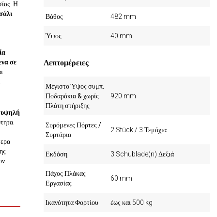
ίας. Η
σάλι
Βάθος
482 mm
Ύψος
40 mm
ία
ενα σε
Λεπτομέρειες
ι
.
Μέγιστο Ύψος συμπ.
Ποδαράκια & χωρίς
920 mm
Πλάτη στήριξης
 υψηλή
ότητα.
Συρόμενες Πόρτες /
2 Stück / 3 Τεμάχια
Συρτάρια
τερα
ης
Εκδόση
3 Schublade(n) Δεξιά
ον
Πάχος Πλάκας
60 mm
Εργασίας
Ικανότητα Φορτίου
έως και 500 kg