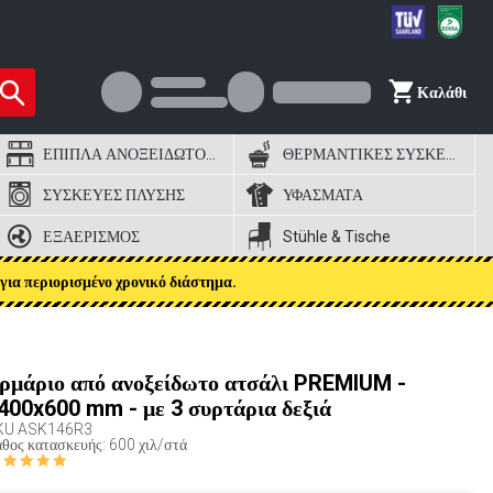
Καλάθι
ΕΠΙΠΛΑ ΑΝΟΞΕΙΔΩΤΟΣ ΧΑΛΥΒΑΣ
ΘΕΡΜΑΝΤΙΚΕΣ ΣΥΣΚΕΥΕΣ
ΣΥΣΚΕΥΕΣ ΠΛΥΣΗΣ
ΥΦΑΣΜΑΤΑ
ΕΞΑΕΡΙΣΜΟΣ
Stühle & Tische
για περιορισμένο χρονικό διάστημα.
ρμάριο από ανοξείδωτο ατσάλι PREMIUM -
400x600 mm - με 3 συρτάρια δεξιά
KU
ASK146R3
θος κατασκευής: 600 χιλ/στά