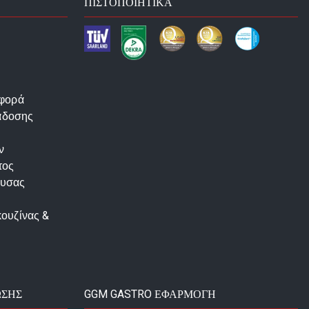
ΠΙΣΤΟΠΟΙΗΤΙΚΆ
αφορά
άδοσης
ν
τος
ουσας
κουζίνας &
ΩΣΗΣ
GGM GASTRO ΕΦΑΡΜΟΓΉ