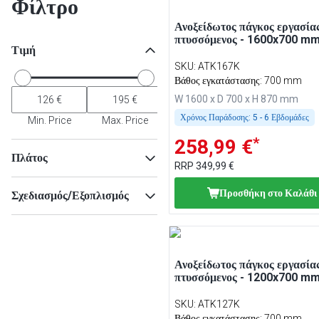
Φίλτρο
Ανοξείδωτος πάγκος εργασίας
πτυσσόμενος - 1600x700 m
Τιμή
SKU
:
ATK167K
Βάθος εγκατάστασης: 700 mm
W 1600 x D 700 x H 870 mm
Χρόνος Παράδοσης:
5 - 6 Εβδομάδες
Min. Price
Max. Price
*
258,99 €
Πλάτος
RRP
349,99 €
Προσθήκη στο Καλάθι
Σχεδιασμός/Εξοπλισμός
Αναδιπλούμενο
(
7
)
Min
Μαξ
39506
(
7
)
Ανοξείδωτος πάγκος εργασίας
πτυσσόμενος - 1200x700 m
SKU
:
ATK127K
Βάθος εγκατάστασης: 700 mm