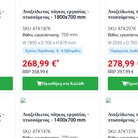
 -
Ανοξείδωτος πάγκος εργασίας -
Ανοξείδωτος π
m
πτυσσόμενος - 1800x700 mm
πτυσσόμενος
SKU
:
ATK187K
SKU
:
ATK207K
Βάθος εγκατάστασης: 700 mm
Βάθος εγκατάστ
W 1800 x D 700 x H 870 mm
W 2000 x D 700
Χρόνος Παράδοσης:
5 - 6 Εβδομάδες
Παραγγελία, Διαθ
*
268,99 €
278,99 
RRP
358,99 €
RRP
397,99 €
Προσθήκη στο Καλάθι
Προσ
 -
Ανοξείδωτος πάγκος εργασίας -
Ανοξείδωτος π
m
πτυσσόμενος - 1400x700 mm
πτυσσόμενος
SKU
:
ATK147K
SKU
:
ATK157K
Βάθος εγκατάστασης: 700 mm
Βάθος εγκατάστ