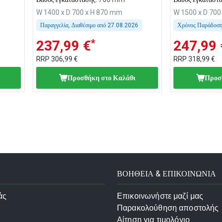
W 1400 x D 700 x H 870 mm
W 1500 x D 700
Παραγγελία, Διαθέσιμο από
27.08.2026
Χρόνος Παράδοση
*
237,99 €
247,99 
RRP
306,99 €
RRP
318,99 €
Προσθήκη στο Καλάθι
Προσ
ΒΟΗΘΕΙΑ & ΕΠΙΚΟΙΝΩΝΙΑ
άς
Επικοινωνήστε μαζί μας
Παρακολούθηση αποστολής
Αίτηση για τιμολόγιο