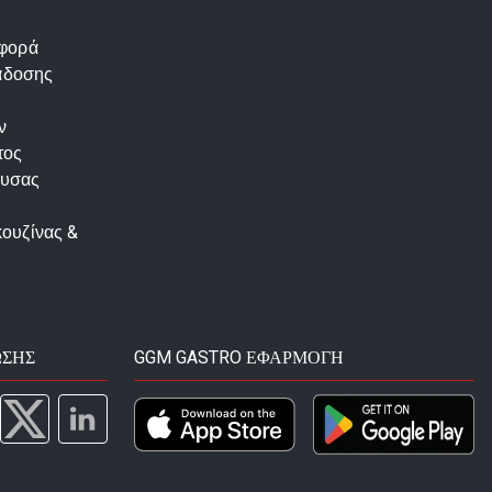
αφορά
άδοσης
ν
τος
ουσας
κουζίνας &
ΩΣΗΣ
GGM GASTRO ΕΦΑΡΜΟΓΉ