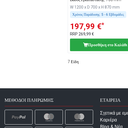
W 1200 x D 700 x H 870 mm
Χρόνος Παράδοσης:
5 - 6 Εβδομάδες
*
197,99 €
RRP
269,99 €
Προσθήκη στο Καλάθι
7
Είδη
ΜΈΘΟΔΟΙ ΠΛΗΡΩΜΉΣ
ΕΤΑΙΡΕΙΑ
Σχετικά με εμ
Καριέρα
Blog & Νέα