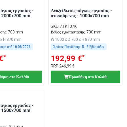
άγκος εργασίας -
Ανοξείδωτος πάγκος εργασίας -
 - 2000x700 mm
πτυσσόμενος - 1000x700 mm
SKU
:
ATK107K
ασης: 700 mm
Βάθος εγκατάστασης: 700 mm
 x H 870 mm
W 1000 x D 700 x H 870 mm
έσιμο από
10.08.2026
Χρόνος Παράδοσης:
5 - 6 Εβδομάδες
*
*
€
192,99 €
RRP
246,99 €
θήκη στο Καλάθι
Προσθήκη στο Καλάθι
άγκος εργασίας -
 - 1500x700 mm
ασης: 700 mm