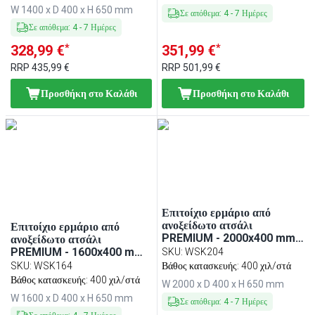
W 1400 x D 400 x H 650 mm
Σε απόθεμα
:
4
-
7
Ημέρες
Σε απόθεμα
:
4
-
7
Ημέρες
*
*
328,99 €
351,99 €
RRP
435,99 €
RRP
501,99 €
Προσθήκη στο Καλάθι
Προσθήκη στο Καλάθι
Επιτοίχιο ερμάριο από
ανοξείδωτο ατσάλι
Επιτοίχιο ερμάριο από
PREMIUM - 2000x400 mm -
ανοξείδωτο ατσάλι
με συρόμενες πόρτες - 650
PREMIUM - 1600x400 mm -
SKU
:
WSK204
mm ύψος
με συρόμενες πόρτες - 650
SKU
:
WSK164
Βάθος κατασκευής: 400 χιλ/στά
mm ύψος
Βάθος κατασκευής: 400 χιλ/στά
W 2000 x D 400 x H 650 mm
W 1600 x D 400 x H 650 mm
Σε απόθεμα
:
4
-
7
Ημέρες