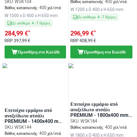
mm ύψος
με συρόμενες πόρτες - 650
SKU
:
WSK104
Βάθος κατασκευής: 400 χιλ/στά
mm ύψος
Βάθος κατασκευής: 400 χιλ/στά
W 1200 x D 400 x H 650 mm
W 1000 x D 400 x H 650 mm
Σε απόθεμα
:
4
-
7
Ημέρες
Σε απόθεμα
:
4
-
7
Ημέρες
*
*
284,99 €
296,99 €
RRP
397,99 €
RRP
408,99 €
Προσθήκη στο Καλάθι
Προσθήκη στο Καλάθι
Επιτοίχιο ερμάριο από
ανοξείδωτο ατσάλι
Επιτοίχιο ερμάριο από
PREMIUM - 1800x400 mm -
ανοξείδωτο ατσάλι
με συρόμενες πόρτες - 650
PREMIUM - 1400x400 mm -
SKU
:
WSK184
mm ύψος
με συρόμενες πόρτες - 650
SKU
:
WSK144
Βάθος κατασκευής: 400 χιλ/στά
mm ύψος
Βάθος κατασκευής: 400 χιλ/στά
W 1800 x D 400 x H 650 mm