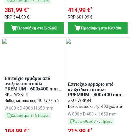
Σε απόθεμα
:
4
-
7
Ημέρες
*
*
381,99 €
414,99 €
RRP
544,99 €
RRP
601,99 €
Προσθήκη στο Καλάθι
Προσθήκη στο Καλάθι
Επιτοίχιο ερμάριο από
ανοξείδωτο ατσάλι
Επιτοίχιο ερμάριο από
PREMIUM - 600x400 mm -
ανοξείδωτο ατσάλι
με ανοιγόμενη πόρτα - 650
PREMIUM - 800x400 mm -
SKU
:
WSK64
mm ύψος
με ανοιγόμενες πόρτες - 650
Βάθος κατασκευής: 400 χιλ/στά
SKU
:
WSK84
mm ύψος
Βάθος κατασκευής: 400 χιλ/στά
W 600 x D 400 x H 650 mm
W 800 x D 400 x H 650 mm
Σε απόθεμα
:
3
-
5
Ημέρες
Σε απόθεμα
:
3
-
5
Ημέρες
*
*
184,99 €
215,99 €