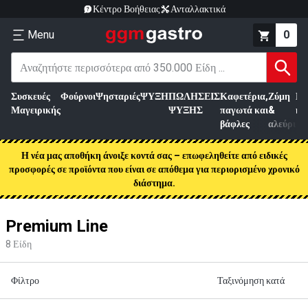
Κέντρο Βοήθειας
Ανταλλακτικά
Menu
0
Συσκευές
Φούρνοι
Ψησταριές
ΨΥΞΗ
ΠΩΛΗΣΕΙΣ
Καφετέρια,
Ζύμη
Επ
Μαγειρικής
ΨΥΞΗΣ
παγωτά και
&
κρ
βάφλες
αλεύρι
Η νέα μας αποθήκη άνοιξε κοντά σας – επωφεληθείτε από ειδικές
προσφορές σε προϊόντα που είναι σε απόθεμα για περιορισμένο χρονικό
διάστημα.
Premium Line
8
Είδη
Φίλτρο
Ταξινόμηση κατά