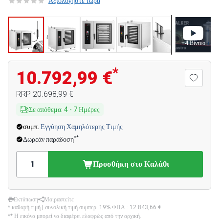
Αξιολογήστε τώρα
+
4
Βίντεο
*
10.792,99 €
RRP
20.698,99 €
Σε απόθεμα
:
4
-
7
Ημέρες
συμπ.
Εγγύηση Χαμηλότερης Τιμής
**
Δωρεάν παράδοση
Προσθήκη στο Καλάθι
Εκτύπωση
Μοιραστείτε
* καθαρή τιμή | συνολική τιμή συμπερ. 19% ΦΠΑ.:
12.843,66 €
** Η εικόνα μπορεί να διαφέρει ελαφρώς από την αρχική.