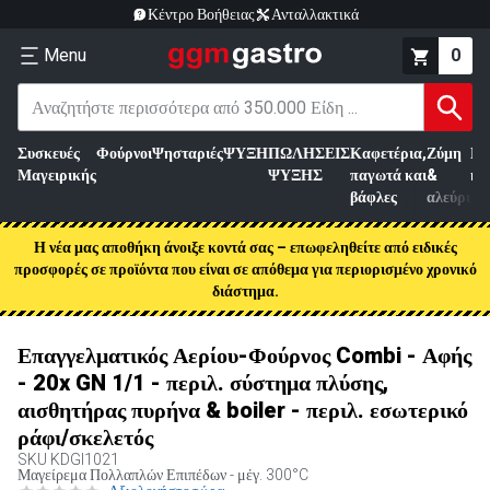
Κέντρο Βοήθειας
Ανταλλακτικά
Menu
0
Συσκευές
Φούρνοι
Ψησταριές
ΨΥΞΗ
ΠΩΛΗΣΕΙΣ
Καφετέρια,
Ζύμη
Επ
Μαγειρικής
ΨΥΞΗΣ
παγωτά και
&
κρ
βάφλες
αλεύρι
Η νέα μας αποθήκη άνοιξε κοντά σας – επωφεληθείτε από ειδικές
προσφορές σε προϊόντα που είναι σε απόθεμα για περιορισμένο χρονικό
διάστημα.
Επαγγελματικός Αερίου-Φούρνος Combi - Αφής
- 20x GN 1/1 - περιλ. σύστημα πλύσης,
αισθητήρας πυρήνα & boiler - περιλ. εσωτερικό
ράφι/σκελετός
SKU
KDGI1021
Μαγείρεμα Πολλαπλών Επιπέδων - μέγ. 300°C