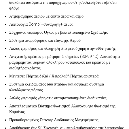
διακόπτει αυτόματα την παροχή αερίου στη συσκευή όταν σβήσει η
φλόγα
Ατμομάγειρας αερίου με ζεστό αέρα και ατμό
Λειτουργία Combi - συναγωγή + ατμός
Σύγχρονος ωφέλιμος Όγκος με βελτιστοποιημένο Σχεδιασμό
Σύστημα αναρρόφησης και εξαγωγής Ατμού
Απλός χειρισμός και πλοήγηση στο μενού χάρη στην
οθόνη αφής
Ανιχνευτής κρέατος με μέτρηση 5 σημείων (30-99 °C): Δυνατότητα
μαγειρέματος ψαριών, ολόκληρου κοτόπουλου και κρέατος με
αισθητήρα κρέατος
Μεντεσές Πόρτας δεξιά / Χειρολαβή Πόρτας αριστερά
Σύστημα κλειδώματος δύο σταδίων και ασφαλές σύστημα
κλειδώματος πόρτας
Απλός χειρισμός χάρη στις αυτοματοποιημένες διαδικασίες
Αποτελεσματικό Σύστημα Φωτισμού Αλογόνου για Φωτισμό της
Καμπίνας
Προκαθορισμένες Στάνταρ Διαδικασίες Μαγειρέματος
Αποθήκευση έως 90 Συνταγές, συμπεριλαμβανομένης της λειτουργίας