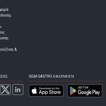
αφορά
άδοσης
ν
τος
ουσας
κουζίνας &
ΩΣΗΣ
GGM GASTRO ΕΦΑΡΜΟΓΉ