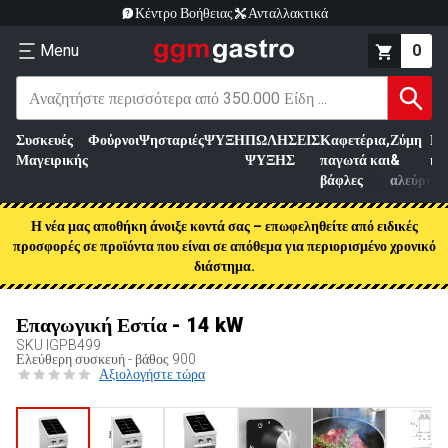
Κέντρο Βοήθειας
Ανταλλακτικά
Menu
0
Συσκευές
Φούρνοι
Ψησταριές
ΨΥΞΗ
ΠΩΛΗΣΕΙΣ
Καφετέρια,
Ζύμη
Επ
Μαγειρικής
ΨΥΞΗΣ
παγωτά και
&
κρ
βάφλες
αλεύρι
Η νέα μας αποθήκη άνοιξε κοντά σας – επωφεληθείτε από ειδικές
προσφορές σε προϊόντα που είναι σε απόθεμα για περιορισμένο χρονικό
διάστημα.
Επαγωγική Εστία - 14 kW
SKU
IGPB499
Ελεύθερη συσκευή - βάθος 900
Αξιολογήστε τώρα