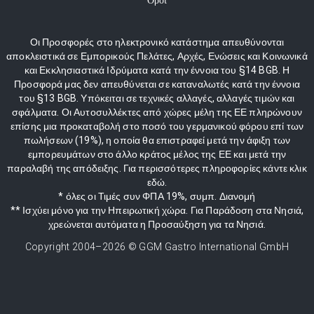
Οι Προσφορές στο ηλεκτρονικό κατάστημα απευθύνονται
αποκλειστικά σε Εμπορικούς Πελάτες, Αρχές, Ενώσεις και Κοινωνικά
και Εκκλησιαστικά Ιδρύματα κατά την έννοια του §14 BGB. Η
Προσφορά μας δεν απευθύνεται σε καταναλωτές κατά την έννοια
του §13 BGB. Υπόκειται σε τεχνικές αλλαγές, αλλαγές τιμών και
σφάλματα. Οι Αυτοσυλλέκτες από χώρες μέλη της ΕΕ πληρώνουν
επίσης μια προκαταβολή στο ποσό του γερμανικού φόρου επί των
πωλήσεων (19%), η οποία θα επιστραφεί μετά την άφιξη των
εμπορευμάτων στο άλλο κράτος μέλος της ΕΕ και μετά την
παραλαβή της απόδειξης. Για περισσότερες πληροφορίες κάντε κλικ
εδώ.
* όλες οι Τιμές συν ΦΠΑ 19%, συμπ. Διανομή
** Ισχύει μόνο για την Ηπειρωτική χώρα. Για Παράδοση στα Νησιά,
χρεώνεται αυτόματα η Προσαύξηση για τα Νησιά.
Copyright 2004–
2026
© GGM Gastro International GmbH