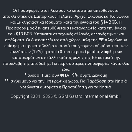
Οι Προσφορές στο ηλεκτρονικό κατάστημα απευθύνονται
αποκλειστικά σε Εμπορικούς Πελάτες, Αρχές, Ενώσεις και Κοινωνικά
και Εκκλησιαστικά Ιδρύματα κατά την έννοια του §14 BGB. Η
Προσφορά μας δεν απευθύνεται σε καταναλωτές κατά την έννοια
του §13 BGB. Υπόκειται σε τεχνικές αλλαγές, αλλαγές τιμών και
σφάλματα. Οι Αυτοσυλλέκτες από χώρες μέλη της ΕΕ πληρώνουν
επίσης μια προκαταβολή στο ποσό του γερμανικού φόρου επί των
πωλήσεων (19%), η οποία θα επιστραφεί μετά την άφιξη των
εμπορευμάτων στο άλλο κράτος μέλος της ΕΕ και μετά την
παραλαβή της απόδειξης. Για περισσότερες πληροφορίες κάντε κλικ
εδώ.
* όλες οι Τιμές συν ΦΠΑ 19%, συμπ. Διανομή
** Ισχύει μόνο για την Ηπειρωτική χώρα. Για Παράδοση στα Νησιά,
χρεώνεται αυτόματα η Προσαύξηση για τα Νησιά.
Copyright 2004–
2026
© GGM Gastro International GmbH