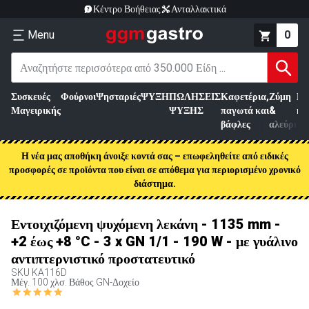
Κέντρο Βοήθειας
Ανταλλακτικά
Menu
0
Συσκευές
Φούρνοι
Ψησταριές
ΨΥΞΗ
ΠΩΛΗΣΕΙΣ
Καφετέρια,
Ζύμη
Επ
Μαγειρικής
ΨΥΞΗΣ
παγωτά και
&
κρ
βάφλες
αλεύρι
Η νέα μας αποθήκη άνοιξε κοντά σας – επωφεληθείτε από ειδικές
προσφορές σε προϊόντα που είναι σε απόθεμα για περιορισμένο χρονικό
διάστημα.
Εντοιχιζόμενη ψυχόμενη λεκάνη - 1135 mm -
+2 έως +8 °C - 3 x GN 1/1 - 190 W - με γυάλινο
αντιπτερνιστικό προστατευτικό
SKU
KA116D
Μέγ. 100 χλσ. Βάθος GN-Δοχείο